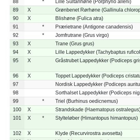
88
*
Lille Sultanhøne (Porphyrio alleni)
89
X
Grønbenet Rørhøne (Gallinula chloro
90
X
Blishøne (Fulica atra)
91
*
Prærietrane (Antigone canadensis)
92
*
Jomfrutrane (Grus virgo)
93
X
Trane (Grus grus)
94
X
Lille Lappedykker (Tachybaptus ruficol
95
X
Gråstrubet Lappedykker (Podiceps gr
96
X
Toppet Lappedykker (Podiceps cristat
97
Nordisk Lappedykker (Podiceps auritu
98
Sorthalset Lappedykker (Podiceps nigri
99
*
Triel (Burhinus oedicnemus)
100
X
Strandskade (Haematopus ostralegus
101
X
*
Stylteløber (Himantopus himantopus)
102
X
Klyde (Recurvirostra avosetta)