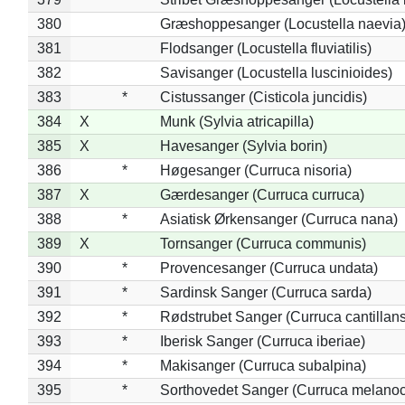
380
Græshoppesanger (Locustella naevia
381
Flodsanger (Locustella fluviatilis)
382
Savisanger (Locustella luscinioides)
383
*
Cistussanger (Cisticola juncidis)
384
X
Munk (Sylvia atricapilla)
385
X
Havesanger (Sylvia borin)
386
*
Høgesanger (Curruca nisoria)
387
X
Gærdesanger (Curruca curruca)
388
*
Asiatisk Ørkensanger (Curruca nana)
389
X
Tornsanger (Curruca communis)
390
*
Provencesanger (Curruca undata)
391
*
Sardinsk Sanger (Curruca sarda)
392
*
Rødstrubet Sanger (Curruca cantillans
393
*
Iberisk Sanger (Curruca iberiae)
394
*
Makisanger (Curruca subalpina)
395
*
Sorthovedet Sanger (Curruca melano