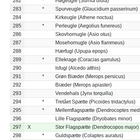
282
*
Høgeugle (Surnia ulula)
283
*
Spurveugle (Glaucidium passerinum)
284
Kirkeugle (Athene noctua)
285
*
Perleugle (Aegolius funereus)
286
Skovhornugle (Asio otus)
287
Mosehornugle (Asio flammeus)
288
Hærfugl (Upupa epops)
289
*
Ellekrage (Coracias garrulus)
290
Isfugl (Alcedo atthis)
291
*
Grøn Biæder (Merops persicus)
292
Biæder (Merops apiaster)
293
Vendehals (Jynx torquilla)
294
*
Tretået Spætte (Picoides tridactylus)
295
*
Mellemflagspætte (Dendrocoptes med
296
Lille Flagspætte (Dryobates minor)
297
X
Stor Flagspætte (Dendrocopos major)
298
*
Guldspætte (Colaptes auratus)