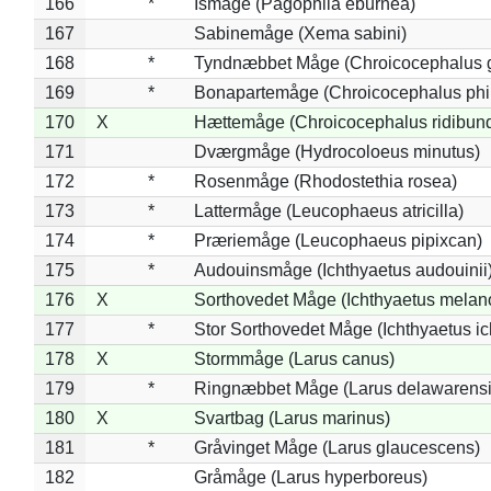
166
*
Ismåge (Pagophila eburnea)
167
Sabinemåge (Xema sabini)
168
*
Tyndnæbbet Måge (Chroicocephalus 
169
*
Bonapartemåge (Chroicocephalus phil
170
X
Hættemåge (Chroicocephalus ridibun
171
Dværgmåge (Hydrocoloeus minutus)
172
*
Rosenmåge (Rhodostethia rosea)
173
*
Lattermåge (Leucophaeus atricilla)
174
*
Præriemåge (Leucophaeus pipixcan)
175
*
Audouinsmåge (Ichthyaetus audouinii
176
X
Sorthovedet Måge (Ichthyaetus melan
177
*
Stor Sorthovedet Måge (Ichthyaetus ic
178
X
Stormmåge (Larus canus)
179
*
Ringnæbbet Måge (Larus delawarensi
180
X
Svartbag (Larus marinus)
181
*
Gråvinget Måge (Larus glaucescens)
182
Gråmåge (Larus hyperboreus)