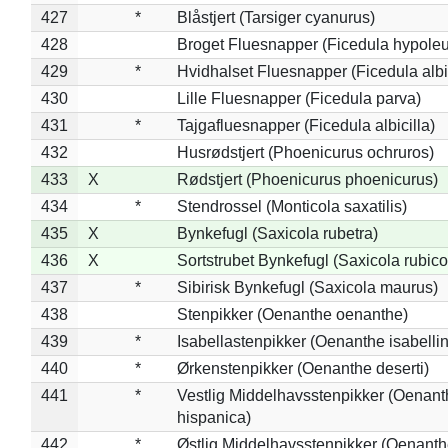
427
*
Blåstjert (Tarsiger cyanurus)
428
Broget Fluesnapper (Ficedula hypole
429
*
Hvidhalset Fluesnapper (Ficedula albic
430
Lille Fluesnapper (Ficedula parva)
431
*
Tajgafluesnapper (Ficedula albicilla)
432
Husrødstjert (Phoenicurus ochruros)
433
X
Rødstjert (Phoenicurus phoenicurus)
434
*
Stendrossel (Monticola saxatilis)
435
X
Bynkefugl (Saxicola rubetra)
436
X
Sortstrubet Bynkefugl (Saxicola rubico
437
*
Sibirisk Bynkefugl (Saxicola maurus)
438
Stenpikker (Oenanthe oenanthe)
439
*
Isabellastenpikker (Oenanthe isabelli
440
*
Ørkenstenpikker (Oenanthe deserti)
441
*
Vestlig Middelhavsstenpikker (Oenant
hispanica)
442
*
Østlig Middelhavsstenpikker (Oenant