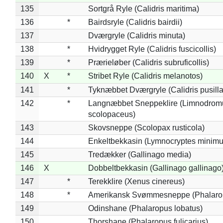
135
Sortgrå Ryle (Calidris maritima)
136
*
Bairdsryle (Calidris bairdii)
137
Dværgryle (Calidris minuta)
138
*
Hvidrygget Ryle (Calidris fuscicollis)
139
*
Prærieløber (Calidris subruficollis)
140
X
*
Stribet Ryle (Calidris melanotos)
141
*
Tyknæbbet Dværgryle (Calidris pusilla
142
*
Langnæbbet Sneppeklire (Limnodrom
scolopaceus)
143
Skovsneppe (Scolopax rusticola)
144
Enkeltbekkasin (Lymnocryptes minimu
145
Tredækker (Gallinago media)
146
X
Dobbeltbekkasin (Gallinago gallinago
147
*
Terekklire (Xenus cinereus)
148
*
Amerikansk Svømmesneppe (Phalaropu
149
Odinshane (Phalaropus lobatus)
150
Thorshane (Phalaropus fulicarius)