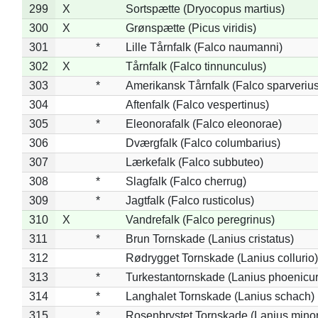
299
X
Sortspætte (Dryocopus martius)
300
X
Grønspætte (Picus viridis)
301
*
Lille Tårnfalk (Falco naumanni)
302
X
Tårnfalk (Falco tinnunculus)
303
*
Amerikansk Tårnfalk (Falco sparverius
304
Aftenfalk (Falco vespertinus)
305
*
Eleonorafalk (Falco eleonorae)
306
Dværgfalk (Falco columbarius)
307
Lærkefalk (Falco subbuteo)
308
*
Slagfalk (Falco cherrug)
309
*
Jagtfalk (Falco rusticolus)
310
X
Vandrefalk (Falco peregrinus)
311
*
Brun Tornskade (Lanius cristatus)
312
Rødrygget Tornskade (Lanius collurio)
313
*
Turkestantornskade (Lanius phoenicur
314
*
Langhalet Tornskade (Lanius schach)
315
*
Rosenbrystet Tornskade (Lanius minor