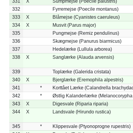
331
X
Sumpmejse (Poecile palustris)
332
Fyrremejse (Poecile montanus)
333
X
Blåmejse (Cyanistes caeruleus)
334
X
Musvit (Parus major)
335
Pungmejse (Remiz pendulinus)
336
Skægmejse (Panurus biarmicus)
337
Hedelærke (Lullula arborea)
338
X
Sanglærke (Alauda arvensis)
339
Toplærke (Galerida cristata)
340
X
Bjerglærke (Eremophila alpestris)
341
*
Korttået Lærke (Calandrella brachydac
342
*
Østlig Kalanderlærke (Melanocorypha
343
X
Digesvale (Riparia riparia)
344
X
Landsvale (Hirundo rustica)
345
*
Klippesvale (Ptyonoprogne rupestris)