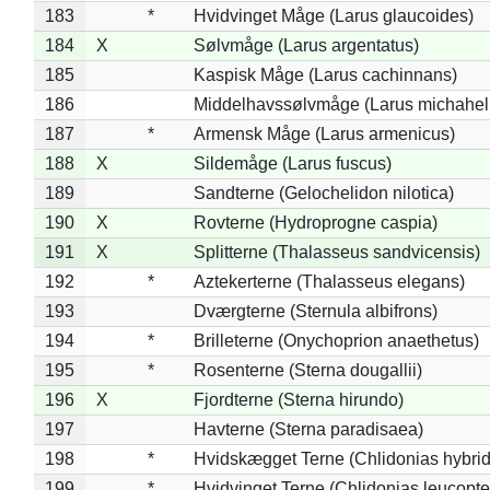
183
*
Hvidvinget Måge (Larus glaucoides)
184
X
Sølvmåge (Larus argentatus)
185
Kaspisk Måge (Larus cachinnans)
186
Middelhavssølvmåge (Larus michahell
187
*
Armensk Måge (Larus armenicus)
188
X
Sildemåge (Larus fuscus)
189
Sandterne (Gelochelidon nilotica)
190
X
Rovterne (Hydroprogne caspia)
191
X
Splitterne (Thalasseus sandvicensis)
192
*
Aztekerterne (Thalasseus elegans)
193
Dværgterne (Sternula albifrons)
194
*
Brilleterne (Onychoprion anaethetus)
195
*
Rosenterne (Sterna dougallii)
196
X
Fjordterne (Sterna hirundo)
197
Havterne (Sterna paradisaea)
198
*
Hvidskægget Terne (Chlidonias hybrid
199
*
Hvidvinget Terne (Chlidonias leucopte