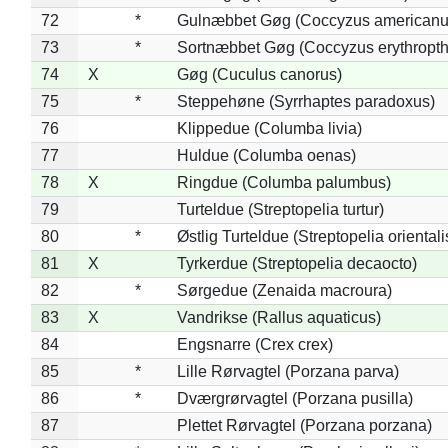
72
*
Gulnæbbet Gøg (Coccyzus americanu
73
*
Sortnæbbet Gøg (Coccyzus erythropt
74
X
Gøg (Cuculus canorus)
75
*
Steppehøne (Syrrhaptes paradoxus)
76
Klippedue (Columba livia)
77
Huldue (Columba oenas)
78
X
Ringdue (Columba palumbus)
79
Turteldue (Streptopelia turtur)
80
*
Østlig Turteldue (Streptopelia orientali
81
X
Tyrkerdue (Streptopelia decaocto)
82
*
Sørgedue (Zenaida macroura)
83
X
Vandrikse (Rallus aquaticus)
84
Engsnarre (Crex crex)
85
*
Lille Rørvagtel (Porzana parva)
86
*
Dværgrørvagtel (Porzana pusilla)
87
Plettet Rørvagtel (Porzana porzana)