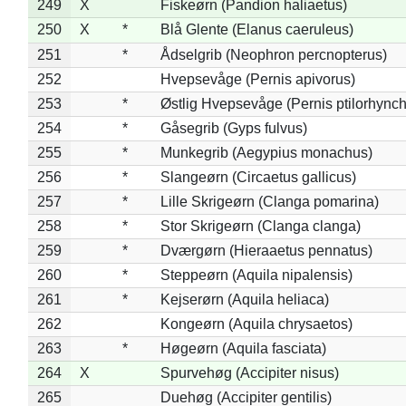
249
X
Fiskeørn (Pandion haliaetus)
250
X
*
Blå Glente (Elanus caeruleus)
251
*
Ådselgrib (Neophron percnopterus)
252
Hvepsevåge (Pernis apivorus)
253
*
Østlig Hvepsevåge (Pernis ptilorhync
254
*
Gåsegrib (Gyps fulvus)
255
*
Munkegrib (Aegypius monachus)
256
*
Slangeørn (Circaetus gallicus)
257
*
Lille Skrigeørn (Clanga pomarina)
258
*
Stor Skrigeørn (Clanga clanga)
259
*
Dværgørn (Hieraaetus pennatus)
260
*
Steppeørn (Aquila nipalensis)
261
*
Kejserørn (Aquila heliaca)
262
Kongeørn (Aquila chrysaetos)
263
*
Høgeørn (Aquila fasciata)
264
X
Spurvehøg (Accipiter nisus)
265
Duehøg (Accipiter gentilis)