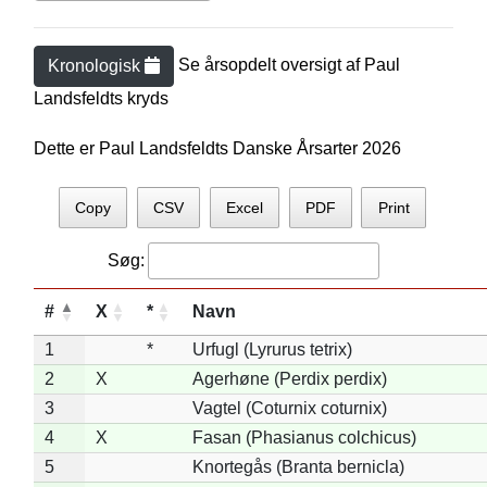
Se årsopdelt oversigt af
Paul
Kronologisk
Landsfeldt
s kryds
Dette er Paul Landsfeldts Danske Årsarter 2026
Copy
CSV
Excel
PDF
Print
Søg:
#
X
*
Navn
1
*
Urfugl (Lyrurus tetrix)
2
X
Agerhøne (Perdix perdix)
3
Vagtel (Coturnix coturnix)
4
X
Fasan (Phasianus colchicus)
5
Knortegås (Branta bernicla)