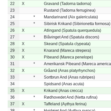
22
X
Gravand (Tadorna tadorna)
23
Rustand (Tadorna ferruginea)
24
*
Mandarinand (Aix galericulata)
25
*
Sibirisk Krikand (Sibirionetta formosa)
26
X
Atlingand (Spatula querquedula)
27
*
Blåvinget And (Spatula discors)
28
X
Skeand (Spatula clypeata)
29
X
Knarand (Mareca strepera)
30
X
Pibeand (Mareca penelope)
31
*
Amerikansk Pibeand (Mareca america
32
X
Gråand (Anas platyrhynchos)
33
*
Sortbrun And (Anas rubripes)
34
Spidsand (Anas acuta)
35
X
Krikand (Anas crecca)
36
*
Rødhovedet And (Netta rufina)
37
X
Taffeland (Aythya ferina)
38
*
Hvidøjet And (Aythya nyroca)