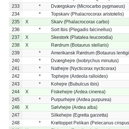
233
*
Dværgskarv (Microcarbo pygmaeus)
234
*
Topskarv (Phalacrocorax aristotelis)
235
X
Skarv (Phalacrocorax carbo)
236
*
Sort Ibis (Plegadis falcinellus)
237
X
Skestork (Platalea leucorodia)
238
X
Rørdrum (Botaurus stellaris)
239
*
Amerikansk Rørdrum (Botaurus lentig
240
*
Dværghejre (Ixobrychus minutus)
241
*
Nathejre (Nycticorax nycticorax)
242
*
Tophejre (Ardeola ralloides)
243
*
Kohejre (Bubulcus ibis)
244
X
Fiskehejre (Ardea cinerea)
245
*
Purpurhejre (Ardea purpurea)
246
X
Sølvhejre (Ardea alba)
247
Silkehejre (Egretta garzetta)
248
*
Krøltoppet Pelikan (Pelecanus crispus