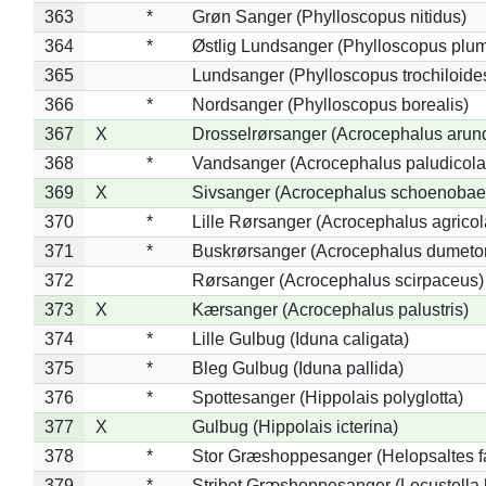
363
*
Grøn Sanger (Phylloscopus nitidus)
364
*
Østlig Lundsanger (Phylloscopus plum
365
Lundsanger (Phylloscopus trochiloide
366
*
Nordsanger (Phylloscopus borealis)
367
X
Drosselrørsanger (Acrocephalus arun
368
*
Vandsanger (Acrocephalus paludicola
369
X
Sivsanger (Acrocephalus schoenobae
370
*
Lille Rørsanger (Acrocephalus agricol
371
*
Buskrørsanger (Acrocephalus dumeto
372
Rørsanger (Acrocephalus scirpaceus)
373
X
Kærsanger (Acrocephalus palustris)
374
*
Lille Gulbug (Iduna caligata)
375
*
Bleg Gulbug (Iduna pallida)
376
*
Spottesanger (Hippolais polyglotta)
377
X
Gulbug (Hippolais icterina)
378
*
Stor Græshoppesanger (Helopsaltes fa
379
*
Stribet Græshoppesanger (Locustella 