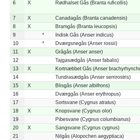
6
X
Rødhalset Gås (Branta ruficollis)
7
X
Canadagås (Branta canadensis)
8
X
Bramgås (Branta leucopsis)
9
*
Indisk Gås (Anser indicus)
10
*
Dværgsnegås (Anser rossii)
11
X
Grågås (Anser anser)
12
Tajgasædgås (Anser fabalis)
13
X
Kortnæbbet Gås (Anser brachyrhynch
14
Tundrasædgås (Anser serrirostris)
15
X
Blisgås (Anser albifrons)
16
Dværggås (Anser erythropus)
17
Sortsvane (Cygnus atratus)
18
X
Knopsvane (Cygnus olor)
19
Pibesvane (Cygnus columbianus)
20
X
Sangsvane (Cygnus cygnus)
21
Nilgås (Alopochen aegyptiaca)