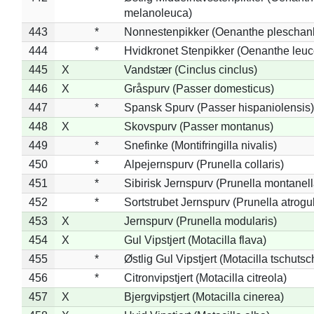
melanoleuca)
443
*
Nonnestenpikker (Oenanthe pleschan
444
*
Hvidkronet Stenpikker (Oenanthe leu
445
X
Vandstær (Cinclus cinclus)
446
X
Gråspurv (Passer domesticus)
447
*
Spansk Spurv (Passer hispaniolensis)
448
X
Skovspurv (Passer montanus)
449
*
Snefinke (Montifringilla nivalis)
450
*
Alpejernspurv (Prunella collaris)
451
*
Sibirisk Jernspurv (Prunella montanell
452
*
Sortstrubet Jernspurv (Prunella atrogul
453
X
Jernspurv (Prunella modularis)
454
X
Gul Vipstjert (Motacilla flava)
455
*
Østlig Gul Vipstjert (Motacilla tschuts
456
*
Citronvipstjert (Motacilla citreola)
457
X
Bjergvipstjert (Motacilla cinerea)