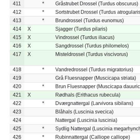
411
*
Gråstrubet Drossel (Turdus obscurus)
412
*
Sortstrubet Drossel (Turdus atrogularis
413
*
Brundrossel (Turdus eunomus)
414
X
Sjagger (Turdus pilaris)
415
X
Vindrossel (Turdus iliacus)
416
X
Sangdrossel (Turdus philomelos)
417
X
Misteldrossel (Turdus viscivorus)
418
*
Vandredrossel (Turdus migratorius)
419
Grå Fluesnapper (Muscicapa striata)
420
*
Brun Fluesnapper (Muscicapa dauuric
421
X
Rødhals (Erithacus rubecula)
422
*
Dværgnattergal (Larvivora sibilans)
423
Blåhals (Luscinia svecica)
424
Nattergal (Luscinia luscinia)
425
*
Sydlig Nattergal (Luscinia megarhync
426
*
Rubinnattergal (Calliope calliope)