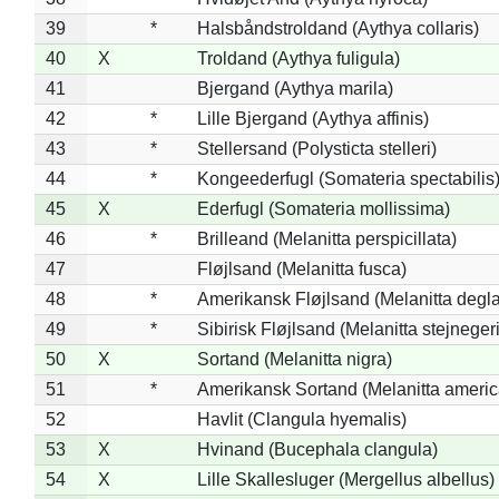
39
*
Halsbåndstroldand (Aythya collaris)
40
X
Troldand (Aythya fuligula)
41
Bjergand (Aythya marila)
42
*
Lille Bjergand (Aythya affinis)
43
*
Stellersand (Polysticta stelleri)
44
*
Kongeederfugl (Somateria spectabilis
45
X
Ederfugl (Somateria mollissima)
46
*
Brilleand (Melanitta perspicillata)
47
Fløjlsand (Melanitta fusca)
48
*
Amerikansk Fløjlsand (Melanitta degla
49
*
Sibirisk Fløjlsand (Melanitta stejnegeri
50
X
Sortand (Melanitta nigra)
51
*
Amerikansk Sortand (Melanitta ameri
52
Havlit (Clangula hyemalis)
53
X
Hvinand (Bucephala clangula)
54
X
Lille Skallesluger (Mergellus albellus)