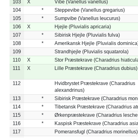
103
X
Vibe (Vanellus vanellus)
104
*
Steppevibe (Vanellus gregarius)
105
*
Sumpvibe (Vanellus leucurus)
106
X
Hjejle (Pluvialis apricaria)
107
*
Sibirisk Hjejle (Pluvialis fulva)
108
*
Amerikansk Hjejle (Pluvialis dominica
109
Strandhjejle (Pluvialis squatarola)
110
X
Stor Præstekrave (Charadrius hiaticul
111
X
Lille Præstekrave (Charadrius dubius)
112
Hvidbrystet Præstekrave (Charadrius
alexandrinus)
113
*
Sibirisk Præstekrave (Charadrius mon
114
*
Tibetansk Præstekrave (Charadrius atr
115
*
Ørkenpræstekrave (Charadrius leschen
116
*
Kaspisk Præstekrave (Charadrius asia
117
Pomeransfugl (Charadrius morinellus)