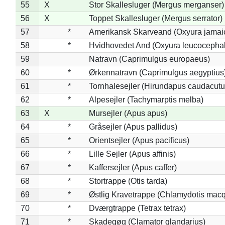
55
X
Stor Skallesluger (Mergus merganser)
56
X
Toppet Skallesluger (Mergus serrator)
57
*
Amerikansk Skarveand (Oxyura jamai
58
*
Hvidhovedet And (Oxyura leucocepha
59
Natravn (Caprimulgus europaeus)
60
*
Ørkennatravn (Caprimulgus aegyptius
61
*
Tornhalesejler (Hirundapus caudacutu
62
*
Alpesejler (Tachymarptis melba)
63
X
Mursejler (Apus apus)
64
*
Gråsejler (Apus pallidus)
65
*
Orientsejler (Apus pacificus)
66
*
Lille Sejler (Apus affinis)
67
*
Kaffersejler (Apus caffer)
68
*
Stortrappe (Otis tarda)
69
*
Østlig Kravetrappe (Chlamydotis macq
70
*
Dværgtrappe (Tetrax tetrax)
71
*
Skadegøg (Clamator glandarius)