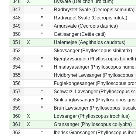
346
X
Bysvale (Delichon urbicum)
347
*
Rødbrystet Svale (Cecropis semirufa)
348
*
Rødrygget Svale (Cecropis rufula)
349
*
Amursvale (Cecropis daurica)
350
*
Cettisanger (Cettia cetti)
351
X
Halemejse (Aegithalos caudatus)
352
Skovsanger (Phylloscopus sibilatrix)
353
*
Bjergløvsanger (Phylloscopus bonelli)
354
*
Himalayasanger (Phylloscopus humei
355
Hvidbrynet Løvsanger (Phylloscopus i
356
Fuglekongesanger (Phylloscopus pror
357
*
Schwarz' Løvsanger (Phylloscopus sc
358
*
Sinkiangløvsanger (Phylloscopus gris
359
*
Brun Løvsanger (Phylloscopus fuscat
360
X
Løvsanger (Phylloscopus trochilus)
361
X
Gransanger (Phylloscopus collybita)
362
*
Iberisk Gransanger (Phylloscopus iber