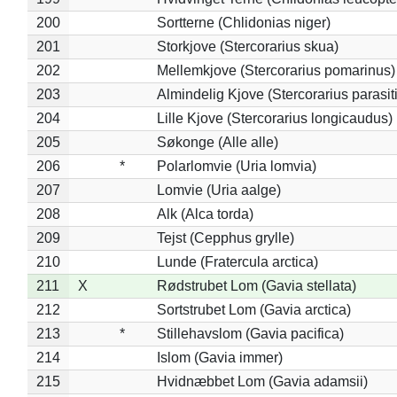
200
Sortterne (Chlidonias niger)
201
Storkjove (Stercorarius skua)
202
Mellemkjove (Stercorarius pomarinus)
203
Almindelig Kjove (Stercorarius parasit
204
Lille Kjove (Stercorarius longicaudus)
205
Søkonge (Alle alle)
206
*
Polarlomvie (Uria lomvia)
207
Lomvie (Uria aalge)
208
Alk (Alca torda)
209
Tejst (Cepphus grylle)
210
Lunde (Fratercula arctica)
211
X
Rødstrubet Lom (Gavia stellata)
212
Sortstrubet Lom (Gavia arctica)
213
*
Stillehavslom (Gavia pacifica)
214
Islom (Gavia immer)
215
Hvidnæbbet Lom (Gavia adamsii)