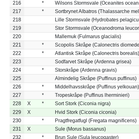
216
*
Wilsons Stormsvale (Oceanites ocean
217
*
Sortbrynet Albatros (Thalassarche me
218
Lille Stormsvale (Hydrobates pelagicu
219
Stor Stormsvale (Oceanodroma leuco
220
Mallemuk (Fulmarus glacialis)
221
*
Scopolis Skråpe (Calonectris diomed
222
*
Atlantisk Skråpe (Calonectris borealis
223
Sodfarvet Skråpe (Ardenna grisea)
224
*
Storskråpe (Ardenna gravis)
225
Almindelig Skråpe (Puffinus puffinus)
226
*
Middelhavsskråpe (Puffinus yelkouan)
227
*
Tropeskråpe (Puffinus lherminieri)
228
X
*
Sort Stork (Ciconia nigra)
229
X
Hvid Stork (Ciconia ciconia)
230
*
Pragtfregatfugl (Fregata magnificens)
231
X
Sule (Morus bassanus)
232
*
Brun Sule (Sula leucogaster)