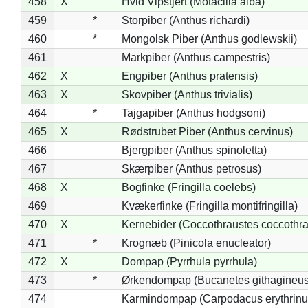
458
X
Hvid Vipstjert (Motacilla alba)
459
*
Storpiber (Anthus richardi)
460
*
Mongolsk Piber (Anthus godlewskii)
461
Markpiber (Anthus campestris)
462
X
Engpiber (Anthus pratensis)
463
X
Skovpiber (Anthus trivialis)
464
*
Tajgapiber (Anthus hodgsoni)
465
X
Rødstrubet Piber (Anthus cervinus)
466
Bjergpiber (Anthus spinoletta)
467
Skærpiber (Anthus petrosus)
468
X
Bogfinke (Fringilla coelebs)
469
Kvækerfinke (Fringilla montifringilla)
470
X
Kernebider (Coccothraustes coccothra
471
*
Krognæb (Pinicola enucleator)
472
X
Dompap (Pyrrhula pyrrhula)
473
*
Ørkendompap (Bucanetes githagineus
474
Karmindompap (Carpodacus erythrinu