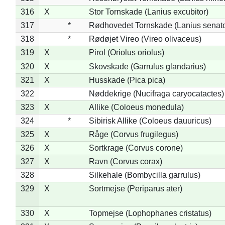
316
X
Stor Tornskade (Lanius excubitor)
317
*
Rødhovedet Tornskade (Lanius senato
318
*
Rødøjet Vireo (Vireo olivaceus)
319
X
Pirol (Oriolus oriolus)
320
X
Skovskade (Garrulus glandarius)
321
X
Husskade (Pica pica)
322
Nøddekrige (Nucifraga caryocatactes)
323
X
Allike (Coloeus monedula)
324
*
Sibirisk Allike (Coloeus dauuricus)
325
X
Råge (Corvus frugilegus)
326
X
Sortkrage (Corvus corone)
327
X
Ravn (Corvus corax)
328
Silkehale (Bombycilla garrulus)
329
X
Sortmejse (Periparus ater)
330
X
Topmejse (Lophophanes cristatus)