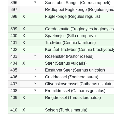
396
*
Sortstrubet Sanger (Curruca ruppeli)
397
Rødtoppet Fuglekonge (Regulus ignica
398
X
Fuglekonge (Regulus regulus)
399
X
Gærdesmutte (Troglodytes troglodytes
400
X
Spætmejse (Sitta europaea)
401
X
Træløber (Certhia familiaris)
402
X
Korttået Træløber (Certhia brachydact
403
*
Rosenstær (Pastor roseus)
404
X
Stær (Sturnus vulgaris)
405
*
Ensfarvet Stær (Sturnus unicolor)
406
*
Gulddrossel (Zoothera aurea)
407
*
Olivenskovdrossel (Catharus ustulatus
408
*
Eremitdrossel (Catharus guttatus)
409
X
Ringdrossel (Turdus torquatus)
410
X
Solsort (Turdus merula)