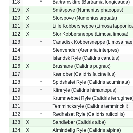
118
*
Bartramsklire (Bartramia longicauda)
119
X
Småspove (Numenius phaeopus)
120
X
Storspove (Numenius arquata)
121
X
Lille Kobbersneppe (Limosa lapponic
122
X
Stor Kobbersneppe (Limosa limosa)
123
*
Canadisk Kobbersneppe (Limosa hae
124
Stenvender (Arenaria interpres)
125
Islandsk Ryle (Calidris canutus)
126
X
Brushane (Calidris pugnax)
127
Kærløber (Calidris falcinellus)
128
*
Spidshalet Ryle (Calidris acuminata)
129
*
Klireryle (Calidris himantopus)
130
Krumnæbbet Ryle (Calidris ferruginea
131
Temmincksryle (Calidris temminckii)
132
*
Rødhalset Ryle (Calidris ruficollis)
133
X
Sandløber (Calidris alba)
134
X
Almindelig Ryle (Calidris alpina)