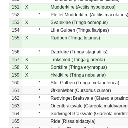
151
X
Mudderklire (Actitis hypoleucos)
152
*
Plettet Mudderklire (Actitis macularius
153
X
Svaleklire (Tringa ochropus)
154
*
Lille Gulben (Tringa flavipes)
155
X
Rødben (Tringa totanus)
156
*
Damklire (Tringa stagnatilis)
157
X
Tinksmed (Tringa glareola)
158
X
Sortklire (Tringa erythropus)
159
X
Hvidklire (Tringa nebularia)
160
*
Stor Gulben (Tringa melanoleuca)
161
*
Ørkenløber (Cursorius cursor)
162
*
Rødvinget Braksvale (Glareola pratinc
163
*
Orientbraksvale (Glareola maldivarum
164
*
Sortvinget Braksvale (Glareola nordm
165
Ride (Rissa tridactyla)