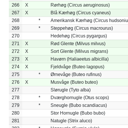
266
X
Rørhøg (Circus aeruginosus)
267
X
Blå Kærhøg (Circus cyaneus)
268
*
Amerikansk Kærhøg (Circus hudsoniu
269
*
Steppehøg (Circus macrourus)
270
Hedehøg (Circus pygargus)
271
X
Rød Glente (Milvus milvus)
272
X
Sort Glente (Milvus migrans)
273
X
Havørn (Haliaeetus albicilla)
274
X
Fjeldvåge (Buteo lagopus)
275
*
Ørnevåge (Buteo rufinus)
276
X
Musvåge (Buteo buteo)
277
Slørugle (Tyto alba)
278
*
Dværghornugle (Otus scops)
279
*
Sneugle (Bubo scandiacus)
280
Stor Hornugle (Bubo bubo)
281
Natugle (Strix aluco)