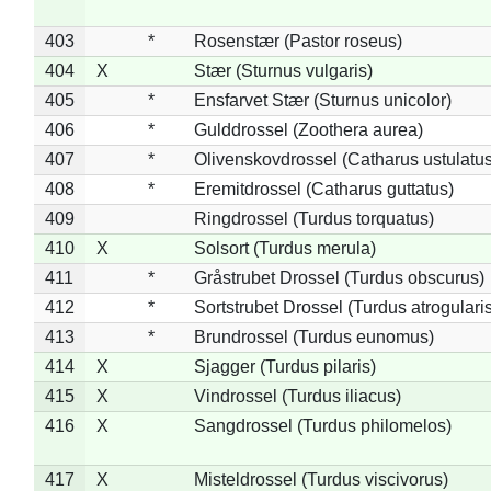
403
*
Rosenstær (Pastor roseus)
404
X
Stær (Sturnus vulgaris)
405
*
Ensfarvet Stær (Sturnus unicolor)
406
*
Gulddrossel (Zoothera aurea)
407
*
Olivenskovdrossel (Catharus ustulatus
408
*
Eremitdrossel (Catharus guttatus)
409
Ringdrossel (Turdus torquatus)
410
X
Solsort (Turdus merula)
411
*
Gråstrubet Drossel (Turdus obscurus)
412
*
Sortstrubet Drossel (Turdus atrogularis
413
*
Brundrossel (Turdus eunomus)
414
X
Sjagger (Turdus pilaris)
415
X
Vindrossel (Turdus iliacus)
416
X
Sangdrossel (Turdus philomelos)
417
X
Misteldrossel (Turdus viscivorus)