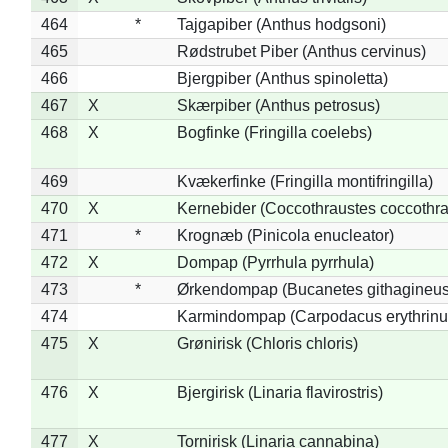
464
*
Tajgapiber (Anthus hodgsoni)
465
Rødstrubet Piber (Anthus cervinus)
466
Bjergpiber (Anthus spinoletta)
467
X
Skærpiber (Anthus petrosus)
468
X
Bogfinke (Fringilla coelebs)
469
Kvækerfinke (Fringilla montifringilla)
470
X
Kernebider (Coccothraustes coccothra
471
*
Krognæb (Pinicola enucleator)
472
X
Dompap (Pyrrhula pyrrhula)
473
*
Ørkendompap (Bucanetes githagineus
474
Karmindompap (Carpodacus erythrinu
475
X
Grønirisk (Chloris chloris)
476
X
Bjergirisk (Linaria flavirostris)
477
X
Tornirisk (Linaria cannabina)