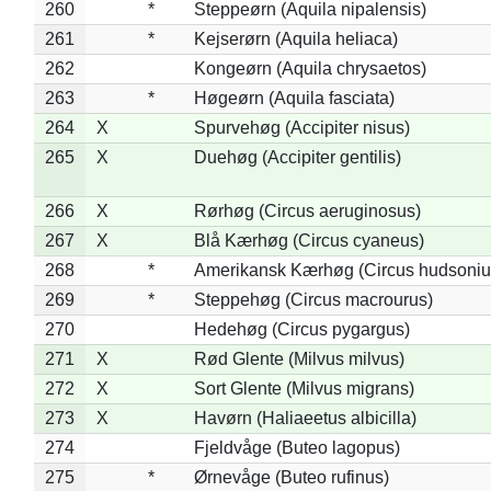
260
*
Steppeørn (Aquila nipalensis)
261
*
Kejserørn (Aquila heliaca)
262
Kongeørn (Aquila chrysaetos)
263
*
Høgeørn (Aquila fasciata)
264
X
Spurvehøg (Accipiter nisus)
265
X
Duehøg (Accipiter gentilis)
266
X
Rørhøg (Circus aeruginosus)
267
X
Blå Kærhøg (Circus cyaneus)
268
*
Amerikansk Kærhøg (Circus hudsoniu
269
*
Steppehøg (Circus macrourus)
270
Hedehøg (Circus pygargus)
271
X
Rød Glente (Milvus milvus)
272
X
Sort Glente (Milvus migrans)
273
X
Havørn (Haliaeetus albicilla)
274
Fjeldvåge (Buteo lagopus)
275
*
Ørnevåge (Buteo rufinus)