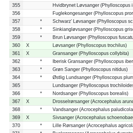
355
Hvidbrynet Løvsanger (Phylloscopus i
356
Fuglekongesanger (Phylloscopus pror
357
*
Schwarz' Løvsanger (Phylloscopus sc
358
*
Sinkiangløvsanger (Phylloscopus gris
359
*
Brun Løvsanger (Phylloscopus fuscat
360
X
Løvsanger (Phylloscopus trochilus)
361
X
Gransanger (Phylloscopus collybita)
362
*
Iberisk Gransanger (Phylloscopus iber
363
*
Grøn Sanger (Phylloscopus nitidus)
364
*
Østlig Lundsanger (Phylloscopus plum
365
Lundsanger (Phylloscopus trochiloide
366
*
Nordsanger (Phylloscopus borealis)
367
X
Drosselrørsanger (Acrocephalus arun
368
*
Vandsanger (Acrocephalus paludicola
369
X
Sivsanger (Acrocephalus schoenobae
370
*
Lille Rørsanger (Acrocephalus agricol