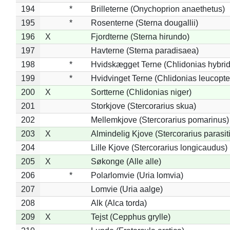
194
*
Brilleterne (Onychoprion anaethetus)
195
*
Rosenterne (Sterna dougallii)
196
X
Fjordterne (Sterna hirundo)
197
Havterne (Sterna paradisaea)
198
*
Hvidskægget Terne (Chlidonias hybrid
199
*
Hvidvinget Terne (Chlidonias leucopte
200
X
Sortterne (Chlidonias niger)
201
Storkjove (Stercorarius skua)
202
Mellemkjove (Stercorarius pomarinus)
203
X
Almindelig Kjove (Stercorarius parasit
204
Lille Kjove (Stercorarius longicaudus)
205
X
Søkonge (Alle alle)
206
*
Polarlomvie (Uria lomvia)
207
Lomvie (Uria aalge)
208
Alk (Alca torda)
209
X
Tejst (Cepphus grylle)