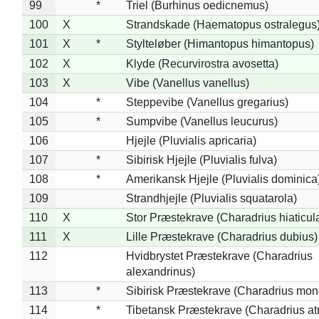
99
*
Triel (Burhinus oedicnemus)
100
X
Strandskade (Haematopus ostralegus
101
X
*
Stylteløber (Himantopus himantopus)
102
X
Klyde (Recurvirostra avosetta)
103
X
Vibe (Vanellus vanellus)
104
*
Steppevibe (Vanellus gregarius)
105
*
Sumpvibe (Vanellus leucurus)
106
Hjejle (Pluvialis apricaria)
107
*
Sibirisk Hjejle (Pluvialis fulva)
108
*
Amerikansk Hjejle (Pluvialis dominica
109
Strandhjejle (Pluvialis squatarola)
110
X
Stor Præstekrave (Charadrius hiaticul
111
X
Lille Præstekrave (Charadrius dubius)
112
Hvidbrystet Præstekrave (Charadrius
alexandrinus)
113
*
Sibirisk Præstekrave (Charadrius mon
114
*
Tibetansk Præstekrave (Charadrius atr