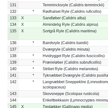
131
Temmincksryle (Calidris temminckii)
132
*
Rødhalset Ryle (Calidris ruficollis)
133
X
Sandløber (Calidris alba)
134
X
Almindelig Ryle (Calidris alpina)
135
X
Sortgrå Ryle (Calidris maritima)
136
*
Bairdsryle (Calidris bairdii)
137
Dværgryle (Calidris minuta)
138
*
Hvidrygget Ryle (Calidris fuscicollis)
139
*
Prærieløber (Calidris subruficollis)
140
*
Stribet Ryle (Calidris melanotos)
141
*
Tyknæbbet Dværgryle (Calidris pusilla
142
*
Langnæbbet Sneppeklire (Limnodrom
scolopaceus)
143
Skovsneppe (Scolopax rusticola)
144
Enkeltbekkasin (Lymnocryptes minimu
145
X
Tredækker (Gallinago media)