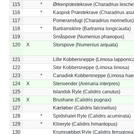
115
*
Ørkenpræstekrave (Charadrius leschen
116
*
Kaspisk Præstekrave (Charadrius asia
117
Pomeransfugl (Charadrius morinellus)
118
*
Bartramsklire (Bartramia longicauda)
119
Småspove (Numenius phaeopus)
120
X
Storspove (Numenius arquata)
121
Lille Kobbersneppe (Limosa lapponic
122
Stor Kobbersneppe (Limosa limosa)
123
*
Canadisk Kobbersneppe (Limosa hae
124
X
Stenvender (Arenaria interpres)
125
Islandsk Ryle (Calidris canutus)
126
X
Brushane (Calidris pugnax)
127
Kærløber (Calidris falcinellus)
128
*
Spidshalet Ryle (Calidris acuminata)
129
*
Klireryle (Calidris himantopus)
130
Krumnæbbet Ryle (Calidris ferruginea