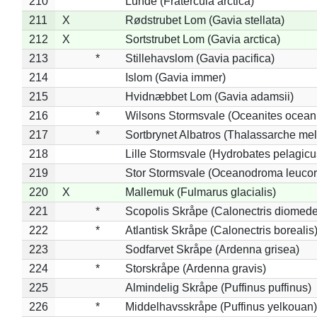
210
Lunde (Fratercula arctica)
211
X
Rødstrubet Lom (Gavia stellata)
212
X
Sortstrubet Lom (Gavia arctica)
213
*
Stillehavslom (Gavia pacifica)
214
Islom (Gavia immer)
215
Hvidnæbbet Lom (Gavia adamsii)
216
*
Wilsons Stormsvale (Oceanites ocean
217
*
Sortbrynet Albatros (Thalassarche me
218
Lille Stormsvale (Hydrobates pelagicu
219
Stor Stormsvale (Oceanodroma leuco
220
X
Mallemuk (Fulmarus glacialis)
221
*
Scopolis Skråpe (Calonectris diomed
222
*
Atlantisk Skråpe (Calonectris borealis
223
Sodfarvet Skråpe (Ardenna grisea)
224
*
Storskråpe (Ardenna gravis)
225
Almindelig Skråpe (Puffinus puffinus)
226
*
Middelhavsskråpe (Puffinus yelkouan)