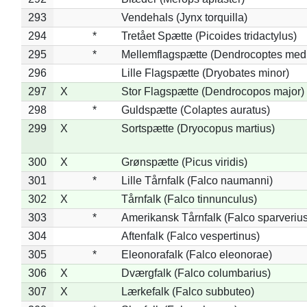
293
Vendehals (Jynx torquilla)
294
*
Tretået Spætte (Picoides tridactylus)
295
*
Mellemflagspætte (Dendrocoptes med
296
Lille Flagspætte (Dryobates minor)
297
X
Stor Flagspætte (Dendrocopos major)
298
*
Guldspætte (Colaptes auratus)
299
X
Sortspætte (Dryocopus martius)
300
X
Grønspætte (Picus viridis)
301
*
Lille Tårnfalk (Falco naumanni)
302
X
Tårnfalk (Falco tinnunculus)
303
*
Amerikansk Tårnfalk (Falco sparverius
304
Aftenfalk (Falco vespertinus)
305
*
Eleonorafalk (Falco eleonorae)
306
X
Dværgfalk (Falco columbarius)
307
X
Lærkefalk (Falco subbuteo)