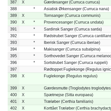
387
X
Gærdesanger (Curruca curruca)
388
*
Asiatisk Ørkensanger (Curruca nana)
389
X
Tornsanger (Curruca communis)
390
X
*
Provencesanger (Curruca undata)
391
*
Sardinsk Sanger (Curruca sarda)
392
*
Rødstrubet Sanger (Curruca cantillans
393
*
Iberisk Sanger (Curruca iberiae)
394
*
Makisanger (Curruca subalpina)
395
*
Sorthovedet Sanger (Curruca melano
396
*
Sortstrubet Sanger (Curruca ruppeli)
397
Rødtoppet Fuglekonge (Regulus ignica
398
X
Fuglekonge (Regulus regulus)
399
X
Gærdesmutte (Troglodytes troglodytes
400
X
Spætmejse (Sitta europaea)
401
X
Træløber (Certhia familiaris)
402
X
Korttået Træløber (Certhia brachydact