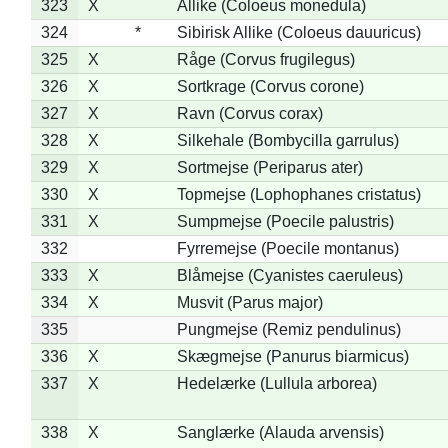
323
X
Allike (Coloeus monedula)
324
*
Sibirisk Allike (Coloeus dauuricus)
325
X
Råge (Corvus frugilegus)
326
X
Sortkrage (Corvus corone)
327
X
Ravn (Corvus corax)
328
X
Silkehale (Bombycilla garrulus)
329
X
Sortmejse (Periparus ater)
330
X
Topmejse (Lophophanes cristatus)
331
X
Sumpmejse (Poecile palustris)
332
Fyrremejse (Poecile montanus)
333
X
Blåmejse (Cyanistes caeruleus)
334
X
Musvit (Parus major)
335
Pungmejse (Remiz pendulinus)
336
X
Skægmejse (Panurus biarmicus)
337
X
Hedelærke (Lullula arborea)
338
X
Sanglærke (Alauda arvensis)