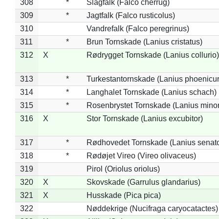
308
*
Slagfalk (Falco cherrug)
309
*
Jagtfalk (Falco rusticolus)
310
Vandrefalk (Falco peregrinus)
311
*
Brun Tornskade (Lanius cristatus)
312
X
Rødrygget Tornskade (Lanius collurio)
313
*
Turkestantornskade (Lanius phoenicur
314
*
Langhalet Tornskade (Lanius schach)
315
*
Rosenbrystet Tornskade (Lanius minor
316
X
Stor Tornskade (Lanius excubitor)
317
*
Rødhovedet Tornskade (Lanius senato
318
*
Rødøjet Vireo (Vireo olivaceus)
319
Pirol (Oriolus oriolus)
320
X
Skovskade (Garrulus glandarius)
321
X
Husskade (Pica pica)
322
Nøddekrige (Nucifraga caryocatactes)