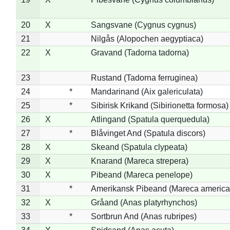
20
X
Sangsvane (Cygnus cygnus)
21
Nilgås (Alopochen aegyptiaca)
22
X
Gravand (Tadorna tadorna)
23
Rustand (Tadorna ferruginea)
24
*
Mandarinand (Aix galericulata)
25
*
Sibirisk Krikand (Sibirionetta formosa)
26
X
Atlingand (Spatula querquedula)
27
*
Blåvinget And (Spatula discors)
28
X
Skeand (Spatula clypeata)
29
X
Knarand (Mareca strepera)
30
X
Pibeand (Mareca penelope)
31
*
Amerikansk Pibeand (Mareca america
32
X
Gråand (Anas platyrhynchos)
33
*
Sortbrun And (Anas rubripes)