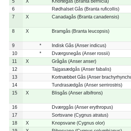
5
X
Knortegås (Branta bernicla)
6
Rødhalset Gås (Branta ruficollis)
7
X
Canadagås (Branta canadensis)
8
X
Bramgås (Branta leucopsis)
9
*
Indisk Gås (Anser indicus)
10
*
Dværgsnegås (Anser rossii)
11
X
Grågås (Anser anser)
12
Tajgasædgås (Anser fabalis)
13
Kortnæbbet Gås (Anser brachyrhynch
14
Tundrasædgås (Anser serrirostris)
15
X
Blisgås (Anser albifrons)
16
Dværggås (Anser erythropus)
17
Sortsvane (Cygnus atratus)
18
X
Knopsvane (Cygnus olor)
19
X
Pibesvane (Cygnus columbianus)