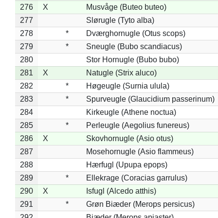
276
X
Musvåge (Buteo buteo)
277
Slørugle (Tyto alba)
278
*
Dværghornugle (Otus scops)
279
*
Sneugle (Bubo scandiacus)
280
Stor Hornugle (Bubo bubo)
281
X
Natugle (Strix aluco)
282
*
Høgeugle (Surnia ulula)
283
*
Spurveugle (Glaucidium passerinum)
284
Kirkeugle (Athene noctua)
285
*
Perleugle (Aegolius funereus)
286
X
Skovhornugle (Asio otus)
287
Mosehornugle (Asio flammeus)
288
Hærfugl (Upupa epops)
289
*
Ellekrage (Coracias garrulus)
290
X
Isfugl (Alcedo atthis)
291
*
Grøn Biæder (Merops persicus)
292
Biæder (Merops apiaster)