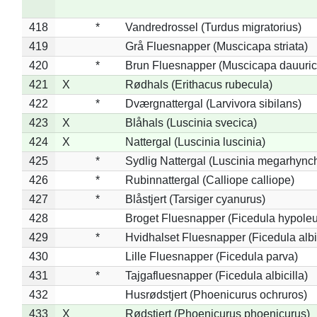
418
*
Vandredrossel (Turdus migratorius)
419
Grå Fluesnapper (Muscicapa striata)
420
*
Brun Fluesnapper (Muscicapa dauuric
421
X
Rødhals (Erithacus rubecula)
422
*
Dværgnattergal (Larvivora sibilans)
423
X
Blåhals (Luscinia svecica)
424
X
Nattergal (Luscinia luscinia)
425
*
Sydlig Nattergal (Luscinia megarhync
426
*
Rubinnattergal (Calliope calliope)
427
*
Blåstjert (Tarsiger cyanurus)
428
Broget Fluesnapper (Ficedula hypole
429
*
Hvidhalset Fluesnapper (Ficedula albic
430
Lille Fluesnapper (Ficedula parva)
431
*
Tajgafluesnapper (Ficedula albicilla)
432
Husrødstjert (Phoenicurus ochruros)
433
X
Rødstjert (Phoenicurus phoenicurus)