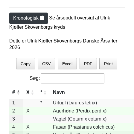
Se årsopdelt oversigt af
Ulrik
Kronologisk
Kjøller Skovenborg
s kryds
Dette er Ulrik Kjøller Skovenborgs Danske Årsarter
2026
Copy
CSV
Excel
PDF
Print
Søg:
#
X
*
Navn
1
*
Urfugl (Lyrurus tetrix)
2
X
Agerhøne (Perdix perdix)
3
Vagtel (Coturnix coturnix)
4
X
Fasan (Phasianus colchicus)