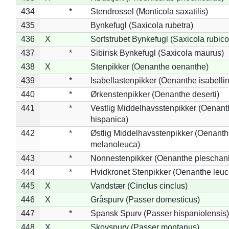
434
*
Stendrossel (Monticola saxatilis)
435
Bynkefugl (Saxicola rubetra)
436
X
Sortstrubet Bynkefugl (Saxicola rubico
437
*
Sibirisk Bynkefugl (Saxicola maurus)
438
X
Stenpikker (Oenanthe oenanthe)
439
*
Isabellastenpikker (Oenanthe isabelli
440
*
Ørkenstenpikker (Oenanthe deserti)
441
*
Vestlig Middelhavsstenpikker (Oenant
hispanica)
442
*
Østlig Middelhavsstenpikker (Oenant
melanoleuca)
443
*
Nonnestenpikker (Oenanthe pleschan
444
*
Hvidkronet Stenpikker (Oenanthe leu
445
X
Vandstær (Cinclus cinclus)
446
X
Gråspurv (Passer domesticus)
447
*
Spansk Spurv (Passer hispaniolensis)
448
X
Skovspurv (Passer montanus)