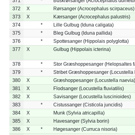
371
*
Buskrørsanger (Acrocephalus dumeto
372
X
Rørsanger (Acrocephalus scirpaceus)
373
X
Kærsanger (Acrocephalus palustris)
374
*
Lille Gulbug (Iduna caligata)
375
*
Bleg Gulbug (Iduna pallida)
376
*
Spottesanger (Hippolais polyglotta)
377
X
Gulbug (Hippolais icterina)
378
*
Stor Græshoppesanger (Helopsaltes fa
379
*
Stribet Græshoppesanger (Locustella 
380
X
Græshoppesanger (Locustella naevia
381
X
Flodsanger (Locustella fluviatilis)
382
X
Savisanger (Locustella luscinioides)
383
*
Cistussanger (Cisticola juncidis)
384
X
Munk (Sylvia atricapilla)
385
X
Havesanger (Sylvia borin)
386
X
*
Høgesanger (Curruca nisoria)