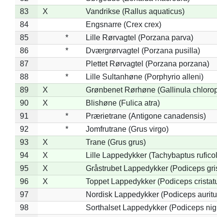
83
X
Vandrikse (Rallus aquaticus)
84
Engsnarre (Crex crex)
85
*
Lille Rørvagtel (Porzana parva)
86
*
Dværgrørvagtel (Porzana pusilla)
87
Plettet Rørvagtel (Porzana porzana)
88
*
Lille Sultanhøne (Porphyrio alleni)
89
X
Grønbenet Rørhøne (Gallinula chloro
90
X
Blishøne (Fulica atra)
91
*
Prærietrane (Antigone canadensis)
92
*
Jomfrutrane (Grus virgo)
93
X
Trane (Grus grus)
94
X
Lille Lappedykker (Tachybaptus ruficol
95
X
Gråstrubet Lappedykker (Podiceps gr
96
X
Toppet Lappedykker (Podiceps cristat
97
Nordisk Lappedykker (Podiceps auritu
98
Sorthalset Lappedykker (Podiceps nigri