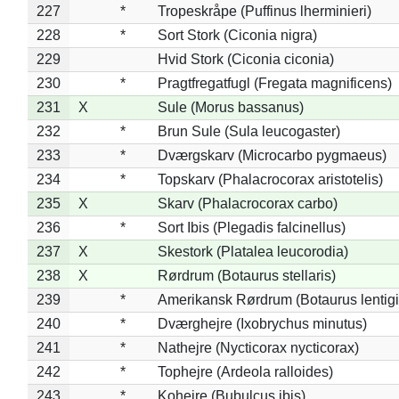
227
*
Tropeskråpe (Puffinus lherminieri)
228
*
Sort Stork (Ciconia nigra)
229
Hvid Stork (Ciconia ciconia)
230
*
Pragtfregatfugl (Fregata magnificens)
231
X
Sule (Morus bassanus)
232
*
Brun Sule (Sula leucogaster)
233
*
Dværgskarv (Microcarbo pygmaeus)
234
*
Topskarv (Phalacrocorax aristotelis)
235
X
Skarv (Phalacrocorax carbo)
236
*
Sort Ibis (Plegadis falcinellus)
237
X
Skestork (Platalea leucorodia)
238
X
Rørdrum (Botaurus stellaris)
239
*
Amerikansk Rørdrum (Botaurus lentig
240
*
Dværghejre (Ixobrychus minutus)
241
*
Nathejre (Nycticorax nycticorax)
242
*
Tophejre (Ardeola ralloides)
243
*
Kohejre (Bubulcus ibis)