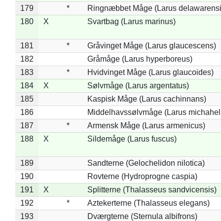
179
*
Ringnæbbet Måge (Larus delawarensi
180
X
Svartbag (Larus marinus)
181
*
Gråvinget Måge (Larus glaucescens)
182
Gråmåge (Larus hyperboreus)
183
*
Hvidvinget Måge (Larus glaucoides)
184
X
Sølvmåge (Larus argentatus)
185
Kaspisk Måge (Larus cachinnans)
186
Middelhavssølvmåge (Larus michahell
187
*
Armensk Måge (Larus armenicus)
188
X
Sildemåge (Larus fuscus)
189
Sandterne (Gelochelidon nilotica)
190
Rovterne (Hydroprogne caspia)
191
X
Splitterne (Thalasseus sandvicensis)
192
*
Aztekerterne (Thalasseus elegans)
193
Dværgterne (Sternula albifrons)