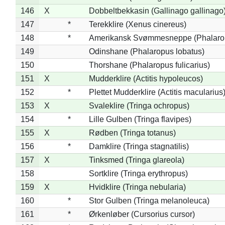
146
X
Dobbeltbekkasin (Gallinago gallinago
147
*
Terekklire (Xenus cinereus)
148
*
Amerikansk Svømmesneppe (Phalaropu
149
Odinshane (Phalaropus lobatus)
150
Thorshane (Phalaropus fulicarius)
151
X
Mudderklire (Actitis hypoleucos)
152
*
Plettet Mudderklire (Actitis macularius
153
X
Svaleklire (Tringa ochropus)
154
*
Lille Gulben (Tringa flavipes)
155
X
Rødben (Tringa totanus)
156
*
Damklire (Tringa stagnatilis)
157
X
Tinksmed (Tringa glareola)
158
Sortklire (Tringa erythropus)
159
X
Hvidklire (Tringa nebularia)
160
*
Stor Gulben (Tringa melanoleuca)
161
*
Ørkenløber (Cursorius cursor)