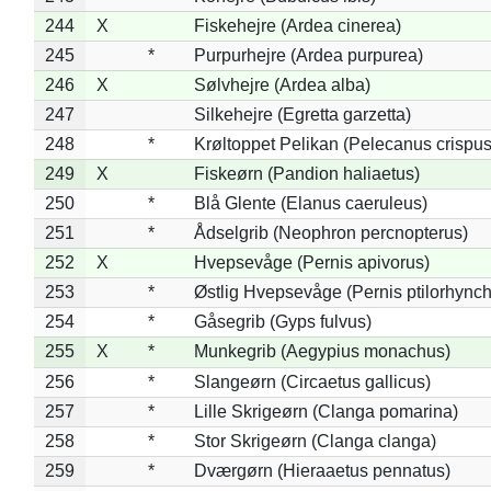
244
X
Fiskehejre (Ardea cinerea)
245
*
Purpurhejre (Ardea purpurea)
246
X
Sølvhejre (Ardea alba)
247
Silkehejre (Egretta garzetta)
248
*
Krøltoppet Pelikan (Pelecanus crispus
249
X
Fiskeørn (Pandion haliaetus)
250
*
Blå Glente (Elanus caeruleus)
251
*
Ådselgrib (Neophron percnopterus)
252
X
Hvepsevåge (Pernis apivorus)
253
*
Østlig Hvepsevåge (Pernis ptilorhync
254
*
Gåsegrib (Gyps fulvus)
255
X
*
Munkegrib (Aegypius monachus)
256
*
Slangeørn (Circaetus gallicus)
257
*
Lille Skrigeørn (Clanga pomarina)
258
*
Stor Skrigeørn (Clanga clanga)
259
*
Dværgørn (Hieraaetus pennatus)