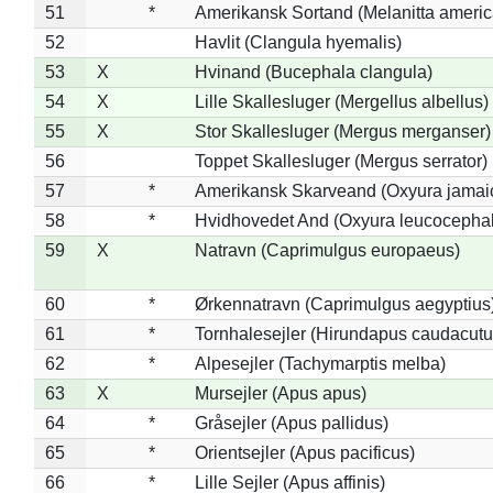
51
*
Amerikansk Sortand (Melanitta ameri
52
Havlit (Clangula hyemalis)
53
X
Hvinand (Bucephala clangula)
54
X
Lille Skallesluger (Mergellus albellus)
55
X
Stor Skallesluger (Mergus merganser)
56
Toppet Skallesluger (Mergus serrator)
57
*
Amerikansk Skarveand (Oxyura jamai
58
*
Hvidhovedet And (Oxyura leucocepha
59
X
Natravn (Caprimulgus europaeus)
60
*
Ørkennatravn (Caprimulgus aegyptius
61
*
Tornhalesejler (Hirundapus caudacutu
62
*
Alpesejler (Tachymarptis melba)
63
X
Mursejler (Apus apus)
64
*
Gråsejler (Apus pallidus)
65
*
Orientsejler (Apus pacificus)
66
*
Lille Sejler (Apus affinis)