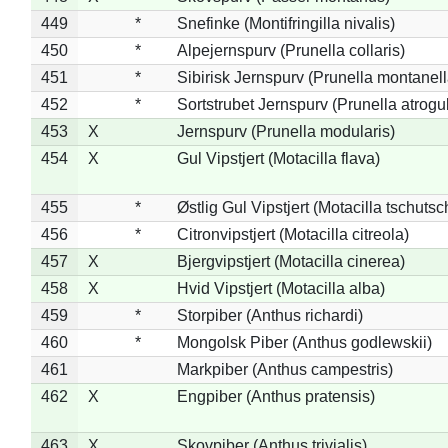
449
*
Snefinke (Montifringilla nivalis)
450
*
Alpejernspurv (Prunella collaris)
451
*
Sibirisk Jernspurv (Prunella montanell
452
*
Sortstrubet Jernspurv (Prunella atrogul
453
X
Jernspurv (Prunella modularis)
454
X
Gul Vipstjert (Motacilla flava)
455
*
Østlig Gul Vipstjert (Motacilla tschuts
456
*
Citronvipstjert (Motacilla citreola)
457
X
Bjergvipstjert (Motacilla cinerea)
458
X
Hvid Vipstjert (Motacilla alba)
459
*
Storpiber (Anthus richardi)
460
*
Mongolsk Piber (Anthus godlewskii)
461
Markpiber (Anthus campestris)
462
X
Engpiber (Anthus pratensis)
463
X
Skovpiber (Anthus trivialis)