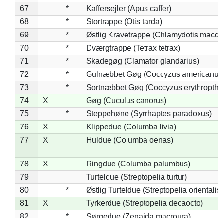
67
*
Kaffersejler (Apus caffer)
68
*
Stortrappe (Otis tarda)
69
*
Østlig Kravetrappe (Chlamydotis macq
70
*
Dværgtrappe (Tetrax tetrax)
71
*
Skadegøg (Clamator glandarius)
72
*
Gulnæbbet Gøg (Coccyzus americanu
73
*
Sortnæbbet Gøg (Coccyzus erythropt
74
X
Gøg (Cuculus canorus)
75
*
Steppehøne (Syrrhaptes paradoxus)
76
X
Klippedue (Columba livia)
77
X
Huldue (Columba oenas)
78
X
Ringdue (Columba palumbus)
79
Turteldue (Streptopelia turtur)
80
*
Østlig Turteldue (Streptopelia orientali
81
X
Tyrkerdue (Streptopelia decaocto)
82
*
Sørgedue (Zenaida macroura)