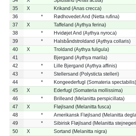
34
X
Spidsand (Anas acuta)
35
X
Krikand (Anas crecca)
36
*
Rødhovedet And (Netta rufina)
37
X
Taffeland (Aythya ferina)
38
*
Hvidøjet And (Aythya nyroca)
39
*
Halsbåndstroldand (Aythya collaris)
40
X
Troldand (Aythya fuligula)
41
Bjergand (Aythya marila)
42
*
Lille Bjergand (Aythya affinis)
43
*
Stellersand (Polysticta stelleri)
44
*
Kongeederfugl (Somateria spectabilis
45
X
Ederfugl (Somateria mollissima)
46
*
Brilleand (Melanitta perspicillata)
47
X
Fløjlsand (Melanitta fusca)
48
*
Amerikansk Fløjlsand (Melanitta degla
49
*
Sibirisk Fløjlsand (Melanitta stejnegeri
50
X
Sortand (Melanitta nigra)