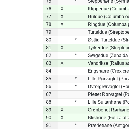
75
*
Steppehøne (Syrrha
76
X
Klippedue (Columba 
77
X
Huldue (Columba o
78
X
Ringdue (Columba 
79
Turteldue (Streptopel
80
*
Østlig Turteldue (Str
81
X
Tyrkerdue (Streptop
82
*
Sørgedue (Zenaida 
83
X
Vandrikse (Rallus a
84
Engsnarre (Crex cre
85
*
Lille Rørvagtel (Por
86
*
Dværgrørvagtel (Por
87
Plettet Rørvagtel (
88
*
Lille Sultanhøne (Po
89
X
Grønbenet Rørhøne 
90
X
Blishøne (Fulica atr
91
*
Prærietrane (Antigo