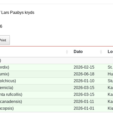
f
Lars Paaby
s kryds
26
Print
Dato
Lo
)
rdix)
2026-02-15
St
urnix)
2026-06-18
Hu
olchicus)
2026-01-10
St
ernicla)
2026-03-15
Ka
a ruficollis)
2026-03-15
Ka
canadensis)
2026-01-11
Ka
ucopsis)
2026-01-01
Kl