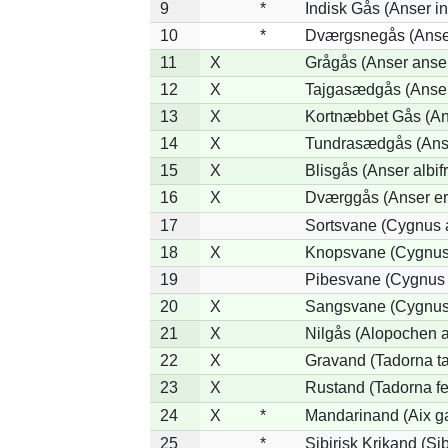
9
*
Indisk Gås (Anser in
10
*
Dværgsnegås (Anser
11
X
Grågås (Anser anse
12
X
Tajgasædgås (Anser 
13
X
Kortnæbbet Gås (An
14
X
Tundrasædgås (Anser
15
X
Blisgås (Anser albif
16
X
Dværggås (Anser er
17
Sortsvane (Cygnus a
18
X
Knopsvane (Cygnus 
19
Pibesvane (Cygnus
20
X
Sangsvane (Cygnus
21
X
Nilgås (Alopochen a
22
X
Gravand (Tadorna t
23
X
Rustand (Tadorna fe
24
X
*
Mandarinand (Aix ga
25
*
Sibirisk Krikand (Si