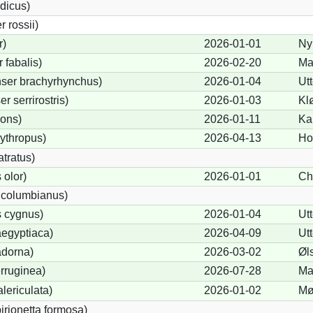
dicus)
 rossii)
r)
2026-01-01
Ny
fabalis)
2026-02-20
Ma
ser brachyrhynchus)
2026-01-04
Ut
 serrirostris)
2026-01-03
Kl
rons)
2026-01-11
Ka
ythropus)
2026-04-13
Ho
tratus)
olor)
2026-01-01
Ch
 columbianus)
 cygnus)
2026-01-04
Ut
egyptiaca)
2026-04-09
Ut
adorna)
2026-03-02
Øl
rruginea)
2026-07-28
Ma
lericulata)
2026-01-02
Mø
birionetta formosa)