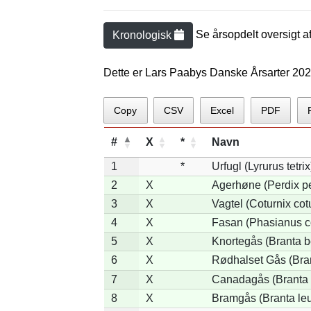
Se årsopdelt oversigt a
Kronologisk
Dette er Lars Paabys Danske Årsarter 20
Copy
CSV
Excel
PDF
#
X
*
Navn
1
*
Urfugl (Lyrurus tetrix
2
X
Agerhøne (Perdix pe
3
X
Vagtel (Coturnix cot
4
X
Fasan (Phasianus c
5
X
Knortegås (Branta b
6
X
Rødhalset Gås (Brant
7
X
Canadagås (Branta 
8
X
Bramgås (Branta le