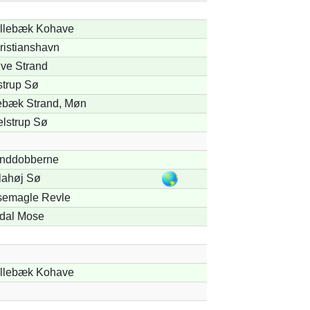
llebæk Kohave
ristianshavn
ve Strand
strup Sø
ebæk Strand, Møn
elstrup Sø
nddobberne
llahøj Sø
semagle Revle
dal Mose
llebæk Kohave