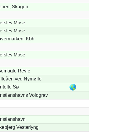
enen, Skagen
terslev Mose
terslev Mose
øvermarken, Kbh
terslev Mose
semagle Revle
lleåen ved Nymølle
ntofte Sø
ristianshavns Voldgrav
ristianshavn
kebjerg Vesterlyng