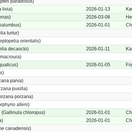
ptes paradoxus)
livia)
2026-01-13
Kø
enas)
2026-03-06
He
palumbus)
2026-01-01
Ch
ia turtur)
eptopelia orientalis)
elia decaocto)
2026-01-11
Ka
macroura)
quaticus)
2026-01-05
Fi
x)
zana parva)
zana pusilla)
Porzana porzana)
rphyrio alleni)
(Gallinula chloropus)
2026-01-01
Ch
a)
2026-01-01
Ch
ne canadensis)