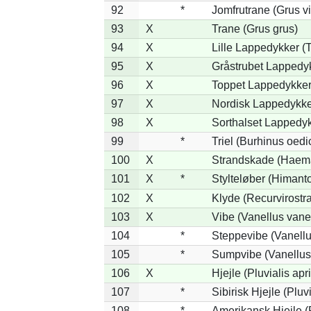
92
*
Jomfrutrane (Grus vi
93
X
Trane (Grus grus)
94
X
Lille Lappedykker (T
95
X
Gråstrubet Lappedy
96
X
Toppet Lappedykker 
97
X
Nordisk Lappedykker
98
X
Sorthalset Lappedykk
99
*
Triel (Burhinus oed
100
X
Strandskade (Haema
101
X
*
Stylteløber (Himant
102
X
Klyde (Recurvirostra
103
X
Vibe (Vanellus vane
104
*
Steppevibe (Vanellu
105
*
Sumpvibe (Vanellus
106
X
Hjejle (Pluvialis apr
107
*
Sibirisk Hjejle (Pluvi
108
*
Amerikansk Hjejle (