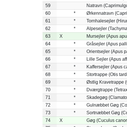
59
Natravn (Caprimulg
60
*
Ørkennatravn (Capr
61
*
Tornhalesejler (Hir
62
*
Alpesejler (Tachyma
63
X
Mursejler (Apus apu
64
*
Gråsejler (Apus pall
65
*
Orientsejler (Apus p
66
*
Lille Sejler (Apus aff
67
*
Kaffersejler (Apus ca
68
*
Stortrappe (Otis tard
69
*
Østlig Kravetrappe 
70
*
Dværgtrappe (Tetrax 
71
*
Skadegøg (Clamator
72
*
Gulnæbbet Gøg (Co
73
*
Sortnæbbet Gøg (Co
74
X
Gøg (Cuculus canor