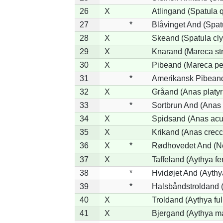
26
X
Atlingand (Spatula 
27
*
Blåvinget And (Spat
28
X
Skeand (Spatula cly
29
X
Knarand (Mareca st
30
X
Pibeand (Mareca pe
31
*
Amerikansk Pibeand
32
X
Gråand (Anas platy
33
*
Sortbrun And (Anas 
34
X
Spidsand (Anas acu
35
X
Krikand (Anas crecc
36
X
*
Rødhovedet And (Net
37
X
Taffeland (Aythya fe
38
*
Hvidøjet And (Aythy
39
*
Halsbåndstroldand (
40
X
Troldand (Aythya ful
41
X
Bjergand (Aythya ma