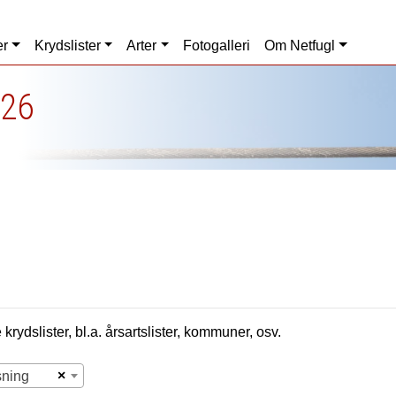
er
Krydslister
Arter
Fotogalleri
Om Netfugl
026
krydslister, bl.a. årsartslister, kommuner, osv.
×
sning