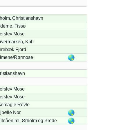
holm, Christianshavn
derne, Tissø
terslev Mose
øvermarken, Kbh
rrebæk Fjord
lmene/Rørmose
ristianshavn
terslev Mose
terslev Mose
semagle Revle
jbølle Nor
lleåen ml. Ørholm og Brede