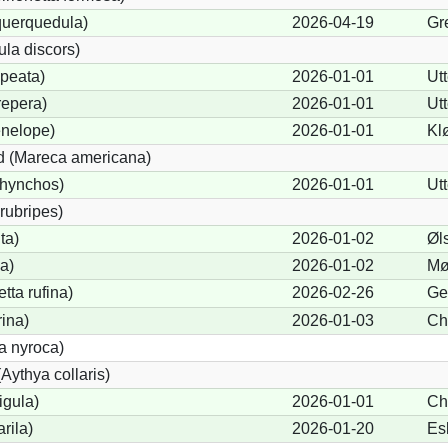
querquedula)
2026-04-19
Gr
ula discors)
peata)
2026-01-01
Ut
repera)
2026-01-01
Ut
nelope)
2026-01-01
Kl
 (Mareca americana)
rhynchos)
2026-01-01
Ut
rubripes)
ta)
2026-01-02
Øl
a)
2026-01-02
Mø
ta rufina)
2026-02-26
Ge
rina)
2026-01-03
Ch
a nyroca)
Aythya collaris)
igula)
2026-01-01
Ch
rila)
2026-01-20
Es