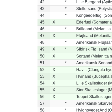
42
*
Lille Bjergand (Aythy
43
*
Stellersand (Polystict
44
*
Kongeederfugl (Soma
45
X
Ederfugl (Somateria
46
*
Brilleand (Melanitta 
47
X
Fløjlsand (Melanitta
48
*
Amerikansk Fløjlsan
49
X
*
Sibirisk Fløjlsand (M
50
X
Sortand (Melanitta n
51
*
Amerikansk Sortand 
52
X
Havlit (Clangula hy
53
X
Hvinand (Bucephala
54
X
Lille Skallesluger (
55
X
Stor Skallesluger (
56
X
Toppet Skallesluger
57
*
Amerikansk Skarvea
58
*
Hvidhovedet And (O