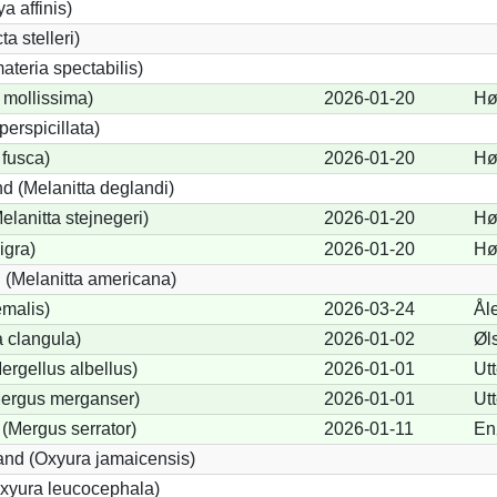
a affinis)
a stelleri)
teria spectabilis)
 mollissima)
2026-01-20
Hø
perspicillata)
 fusca)
2026-01-20
Hø
d (Melanitta deglandi)
elanitta stejnegeri)
2026-01-20
Hø
igra)
2026-01-20
Hø
(Melanitta americana)
emalis)
2026-03-24
Ål
 clangula)
2026-01-02
Øl
Mergellus albellus)
2026-01-01
Ut
Mergus merganser)
2026-01-01
Ut
 (Mergus serrator)
2026-01-11
En
nd (Oxyura jamaicensis)
xyura leucocephala)