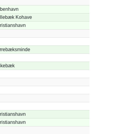
benhavn
llebæk Kohave
ristianshavn
rrebæksminde
skebæk
ristianshavn
ristianshavn