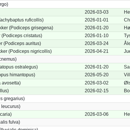
rgo)
2026-03-03
He
achybaptus ruficollis)
2026-01-01
Ch
kker (Podiceps grisegena)
2026-01-20
Hø
(Podiceps cristatus)
2026-01-10
Ty
 (Podiceps auritus)
2026-03-24
Ål
er (Podiceps nigricollis)
2026-04-21
Ju
icnemus)
topus ostralegus)
2026-01-20
Sa
opus himantopus)
2026-05-20
Vi
 avosetta)
2026-03-02
Øl
llus)
2026-02-15
Bo
s gregarius)
 leucurus)
icaria)
2026-03-06
He
alis fulva)
Pluvialis dominica)