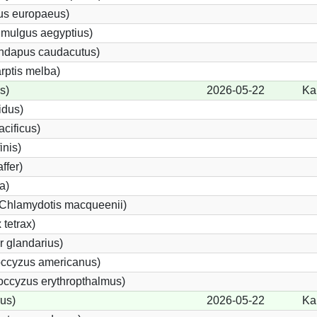
us europaeus)
imulgus aegyptius)
undapus caudacutus)
rptis melba)
s)
2026-05-22
Ka
idus)
acificus)
inis)
ffer)
a)
(Chlamydotis macqueenii)
tetrax)
 glandarius)
ccyzus americanus)
ccyzus erythropthalmus)
us)
2026-05-22
Ka