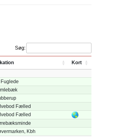
Søg:
kation
Kort
. Fuglede
mlebæk
ubberup
lvebod Fælled
lvebod Fælled
rrebæksminde
øvermarken, Kbh