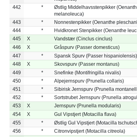
442
*
Østlig Middelhavsstenpikker (Oenant
melanoleuca)
443
*
Nonnestenpikker (Oenanthe pleschan
444
*
Hvidkronet Stenpikker (Oenanthe leu
445
X
Vandstær (Cinclus cinclus)
446
X
Gråspurv (Passer domesticus)
447
*
Spansk Spurv (Passer hispaniolensis)
448
X
Skovspurv (Passer montanus)
449
*
Snefinke (Montifringilla nivalis)
450
*
Alpejernspurv (Prunella collaris)
451
*
Sibirisk Jernspurv (Prunella montanell
452
*
Sortstrubet Jernspurv (Prunella atrogul
453
X
Jernspurv (Prunella modularis)
454
X
Gul Vipstjert (Motacilla flava)
455
*
Østlig Gul Vipstjert (Motacilla tschuts
456
*
Citronvipstjert (Motacilla citreola)