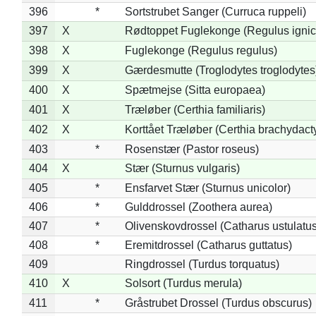
396
*
Sortstrubet Sanger (Curruca ruppeli)
397
X
Rødtoppet Fuglekonge (Regulus ignica
398
X
Fuglekonge (Regulus regulus)
399
X
Gærdesmutte (Troglodytes troglodytes
400
X
Spætmejse (Sitta europaea)
401
X
Træløber (Certhia familiaris)
402
X
Korttået Træløber (Certhia brachydact
403
*
Rosenstær (Pastor roseus)
404
X
Stær (Sturnus vulgaris)
405
*
Ensfarvet Stær (Sturnus unicolor)
406
*
Gulddrossel (Zoothera aurea)
407
*
Olivenskovdrossel (Catharus ustulatus
408
*
Eremitdrossel (Catharus guttatus)
409
Ringdrossel (Turdus torquatus)
410
X
Solsort (Turdus merula)
411
*
Gråstrubet Drossel (Turdus obscurus)