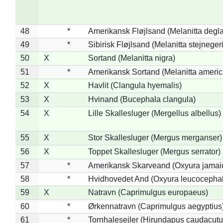
48
*
Amerikansk Fløjlsand (Melanitta degla
49
*
Sibirisk Fløjlsand (Melanitta stejnegeri
50
X
Sortand (Melanitta nigra)
51
*
Amerikansk Sortand (Melanitta ameri
52
X
Havlit (Clangula hyemalis)
53
X
Hvinand (Bucephala clangula)
54
X
Lille Skallesluger (Mergellus albellus)
55
X
Stor Skallesluger (Mergus merganser)
56
X
Toppet Skallesluger (Mergus serrator)
57
*
Amerikansk Skarveand (Oxyura jamai
58
*
Hvidhovedet And (Oxyura leucocepha
59
X
Natravn (Caprimulgus europaeus)
60
*
Ørkennatravn (Caprimulgus aegyptius
61
*
Tornhalesejler (Hirundapus caudacutu