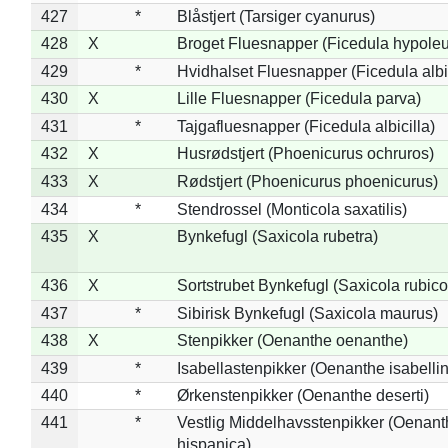
427
*
Blåstjert (Tarsiger cyanurus)
428
X
Broget Fluesnapper (Ficedula hypole
429
*
Hvidhalset Fluesnapper (Ficedula albic
430
X
Lille Fluesnapper (Ficedula parva)
431
*
Tajgafluesnapper (Ficedula albicilla)
432
X
Husrødstjert (Phoenicurus ochruros)
433
X
Rødstjert (Phoenicurus phoenicurus)
434
*
Stendrossel (Monticola saxatilis)
435
X
Bynkefugl (Saxicola rubetra)
436
X
Sortstrubet Bynkefugl (Saxicola rubico
437
*
Sibirisk Bynkefugl (Saxicola maurus)
438
X
Stenpikker (Oenanthe oenanthe)
439
*
Isabellastenpikker (Oenanthe isabelli
440
*
Ørkenstenpikker (Oenanthe deserti)
441
*
Vestlig Middelhavsstenpikker (Oenant
hispanica)