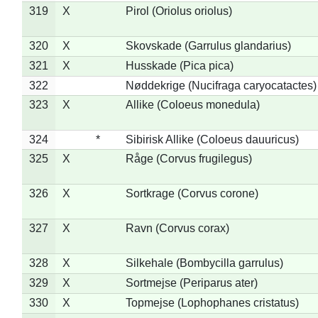
319
X
Pirol (Oriolus oriolus)
320
X
Skovskade (Garrulus glandarius)
321
X
Husskade (Pica pica)
322
Nøddekrige (Nucifraga caryocatactes)
323
X
Allike (Coloeus monedula)
324
*
Sibirisk Allike (Coloeus dauuricus)
325
X
Råge (Corvus frugilegus)
326
X
Sortkrage (Corvus corone)
327
X
Ravn (Corvus corax)
328
X
Silkehale (Bombycilla garrulus)
329
X
Sortmejse (Periparus ater)
330
X
Topmejse (Lophophanes cristatus)