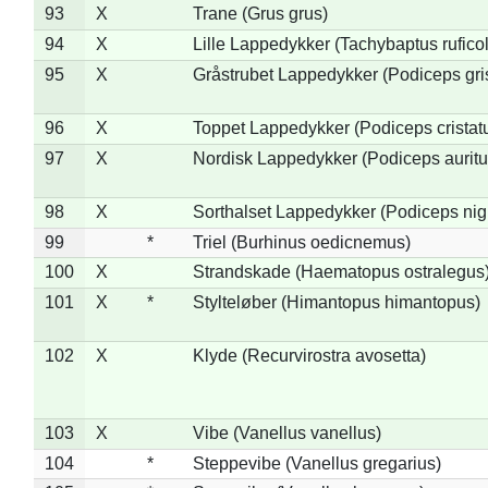
93
X
Trane (Grus grus)
94
X
Lille Lappedykker (Tachybaptus ruficol
95
X
Gråstrubet Lappedykker (Podiceps gr
96
X
Toppet Lappedykker (Podiceps cristat
97
X
Nordisk Lappedykker (Podiceps auritu
98
X
Sorthalset Lappedykker (Podiceps nigri
99
*
Triel (Burhinus oedicnemus)
100
X
Strandskade (Haematopus ostralegus
101
X
*
Stylteløber (Himantopus himantopus)
102
X
Klyde (Recurvirostra avosetta)
103
X
Vibe (Vanellus vanellus)
104
*
Steppevibe (Vanellus gregarius)