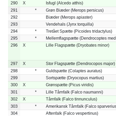
290
X
Isfugl (Alcedo atthis)
291
*
Grøn Biæder (Merops persicus)
292
Biæder (Merops apiaster)
293
Vendehals (Jynx torquilla)
294
*
Tretået Spætte (Picoides tridactylus)
295
*
Mellemflagspætte (Dendrocoptes med
296
X
Lille Flagspætte (Dryobates minor)
297
X
Stor Flagspætte (Dendrocopos major)
298
*
Guldspætte (Colaptes auratus)
299
Sortspætte (Dryocopus martius)
300
X
Grønspætte (Picus viridis)
301
*
Lille Tårnfalk (Falco naumanni)
302
X
Tårnfalk (Falco tinnunculus)
303
*
Amerikansk Tårnfalk (Falco sparverius
304
Aftenfalk (Falco vespertinus)