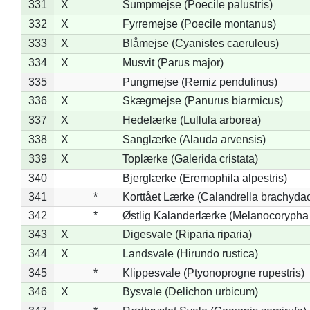
331
X
Sumpmejse (Poecile palustris)
332
X
Fyrremejse (Poecile montanus)
333
X
Blåmejse (Cyanistes caeruleus)
334
X
Musvit (Parus major)
335
Pungmejse (Remiz pendulinus)
336
X
Skægmejse (Panurus biarmicus)
337
X
Hedelærke (Lullula arborea)
338
X
Sanglærke (Alauda arvensis)
339
X
Toplærke (Galerida cristata)
340
Bjerglærke (Eremophila alpestris)
341
*
Korttået Lærke (Calandrella brachydac
342
*
Østlig Kalanderlærke (Melanocorypha
343
X
Digesvale (Riparia riparia)
344
X
Landsvale (Hirundo rustica)
345
*
Klippesvale (Ptyonoprogne rupestris)
346
X
Bysvale (Delichon urbicum)