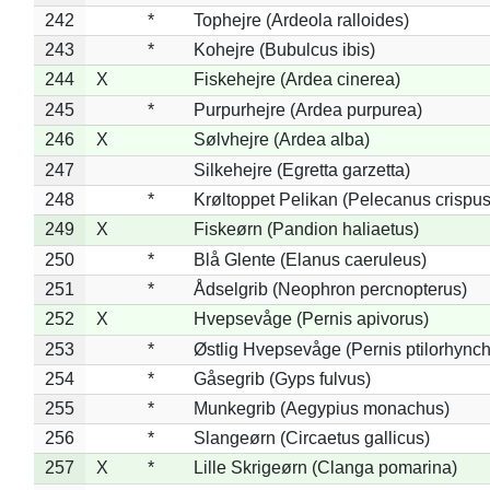
242
*
Tophejre (Ardeola ralloides)
243
*
Kohejre (Bubulcus ibis)
244
X
Fiskehejre (Ardea cinerea)
245
*
Purpurhejre (Ardea purpurea)
246
X
Sølvhejre (Ardea alba)
247
Silkehejre (Egretta garzetta)
248
*
Krøltoppet Pelikan (Pelecanus crispus
249
X
Fiskeørn (Pandion haliaetus)
250
*
Blå Glente (Elanus caeruleus)
251
*
Ådselgrib (Neophron percnopterus)
252
X
Hvepsevåge (Pernis apivorus)
253
*
Østlig Hvepsevåge (Pernis ptilorhync
254
*
Gåsegrib (Gyps fulvus)
255
*
Munkegrib (Aegypius monachus)
256
*
Slangeørn (Circaetus gallicus)
257
X
*
Lille Skrigeørn (Clanga pomarina)