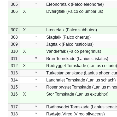
305
*
Eleonorafalk (Falco eleonorae)
306
X
Dværgfalk (Falco columbarius)
307
X
Lærkefalk (Falco subbuteo)
308
*
Slagfalk (Falco cherrug)
309
*
Jagtfalk (Falco rusticolus)
310
X
Vandrefalk (Falco peregrinus)
311
*
Brun Tornskade (Lanius cristatus)
312
X
Rødrygget Tornskade (Lanius collurio)
313
*
Turkestantornskade (Lanius phoenicur
314
*
Langhalet Tornskade (Lanius schach)
315
*
Rosenbrystet Tornskade (Lanius minor
316
X
Stor Tornskade (Lanius excubitor)
317
*
Rødhovedet Tornskade (Lanius senato
318
*
Rødøjet Vireo (Vireo olivaceus)