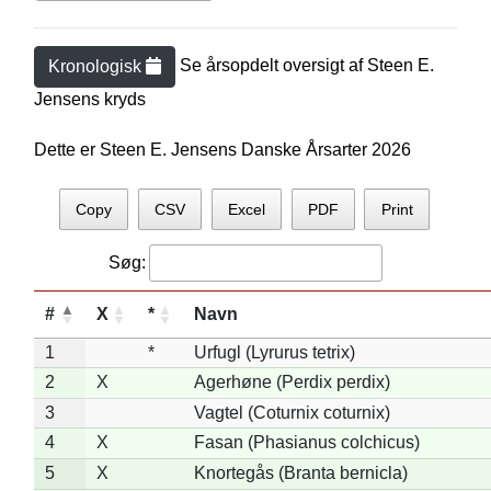
Se årsopdelt oversigt af
Steen E.
Kronologisk
Jensen
s kryds
Dette er Steen E. Jensens Danske Årsarter 2026
Copy
CSV
Excel
PDF
Print
Søg:
#
X
*
Navn
1
*
Urfugl (Lyrurus tetrix)
2
X
Agerhøne (Perdix perdix)
3
Vagtel (Coturnix coturnix)
4
X
Fasan (Phasianus colchicus)
5
X
Knortegås (Branta bernicla)