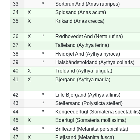
33
*
Sortbrun And (Anas rubripes)
34
X
Spidsand (Anas acuta)
35
X
Krikand (Anas crecca)
36
X
*
Rødhovedet And (Netta rufina)
37
X
Taffeland (Aythya ferina)
38
*
Hvidøjet And (Aythya nyroca)
39
*
Halsbåndstroldand (Aythya collaris)
40
X
Troldand (Aythya fuligula)
41
X
Bjergand (Aythya marila)
42
*
Lille Bjergand (Aythya affinis)
43
*
Stellersand (Polysticta stelleri)
44
*
Kongeederfugl (Somateria spectabilis
45
X
Ederfugl (Somateria mollissima)
46
*
Brilleand (Melanitta perspicillata)
47
X
Fløjlsand (Melanitta fusca)