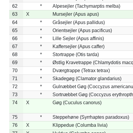
62
*
Alpesejler (Tachymarptis melba)
63
X
Mursejler (Apus apus)
64
*
Gråsejler (Apus pallidus)
65
*
Orientsejler (Apus pacificus)
66
*
Lille Sejler (Apus affinis)
67
*
Kaffersejler (Apus caffer)
68
*
Stortrappe (Otis tarda)
69
*
Østlig Kravetrappe (Chlamydotis macq
70
*
Dværgtrappe (Tetrax tetrax)
71
*
Skadegøg (Clamator glandarius)
72
*
Gulnæbbet Gøg (Coccyzus americanu
73
*
Sortnæbbet Gøg (Coccyzus erythropt
74
X
Gøg (Cuculus canorus)
75
*
Steppehøne (Syrrhaptes paradoxus)
76
X
Klippedue (Columba livia)