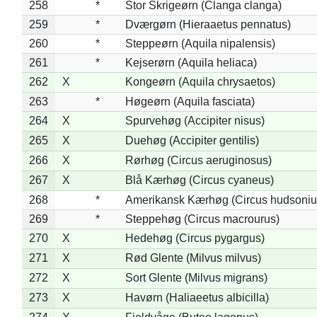
258
*
Stor Skrigeørn (Clanga clanga)
259
*
Dværgørn (Hieraaetus pennatus)
260
*
Steppeørn (Aquila nipalensis)
261
*
Kejserørn (Aquila heliaca)
262
X
Kongeørn (Aquila chrysaetos)
263
*
Høgeørn (Aquila fasciata)
264
X
Spurvehøg (Accipiter nisus)
265
X
Duehøg (Accipiter gentilis)
266
X
Rørhøg (Circus aeruginosus)
267
X
Blå Kærhøg (Circus cyaneus)
268
*
Amerikansk Kærhøg (Circus hudsoniu
269
*
Steppehøg (Circus macrourus)
270
X
Hedehøg (Circus pygargus)
271
X
Rød Glente (Milvus milvus)
272
X
Sort Glente (Milvus migrans)
273
X
Havørn (Haliaeetus albicilla)