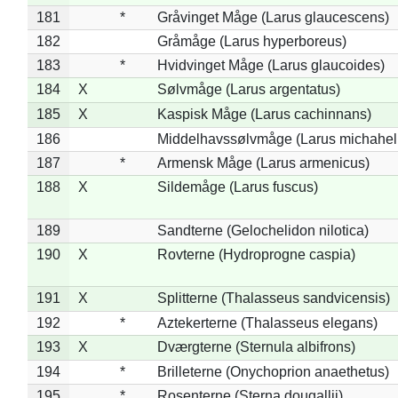
181
*
Gråvinget Måge (Larus glaucescens)
182
Gråmåge (Larus hyperboreus)
183
*
Hvidvinget Måge (Larus glaucoides)
184
X
Sølvmåge (Larus argentatus)
185
X
Kaspisk Måge (Larus cachinnans)
186
Middelhavssølvmåge (Larus michahell
187
*
Armensk Måge (Larus armenicus)
188
X
Sildemåge (Larus fuscus)
189
Sandterne (Gelochelidon nilotica)
190
X
Rovterne (Hydroprogne caspia)
191
X
Splitterne (Thalasseus sandvicensis)
192
*
Aztekerterne (Thalasseus elegans)
193
X
Dværgterne (Sternula albifrons)
194
*
Brilleterne (Onychoprion anaethetus)
195
*
Rosenterne (Sterna dougallii)