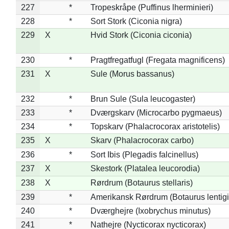
227
*
Tropeskråpe (Puffinus lherminieri)
228
*
Sort Stork (Ciconia nigra)
229
X
Hvid Stork (Ciconia ciconia)
230
*
Pragtfregatfugl (Fregata magnificens)
231
X
Sule (Morus bassanus)
232
*
Brun Sule (Sula leucogaster)
233
*
Dværgskarv (Microcarbo pygmaeus)
234
*
Topskarv (Phalacrocorax aristotelis)
235
X
Skarv (Phalacrocorax carbo)
236
*
Sort Ibis (Plegadis falcinellus)
237
X
Skestork (Platalea leucorodia)
238
X
Rørdrum (Botaurus stellaris)
239
*
Amerikansk Rørdrum (Botaurus lentig
240
*
Dværghejre (Ixobrychus minutus)
241
*
Nathejre (Nycticorax nycticorax)