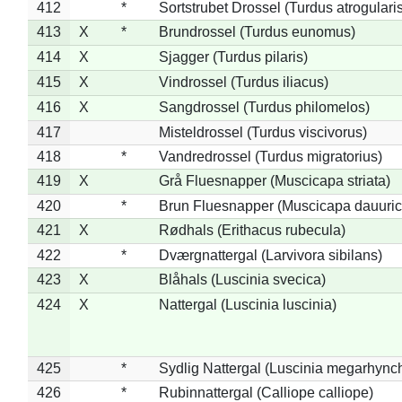
412
*
Sortstrubet Drossel (Turdus atrogularis
413
X
*
Brundrossel (Turdus eunomus)
414
X
Sjagger (Turdus pilaris)
415
X
Vindrossel (Turdus iliacus)
416
X
Sangdrossel (Turdus philomelos)
417
Misteldrossel (Turdus viscivorus)
418
*
Vandredrossel (Turdus migratorius)
419
X
Grå Fluesnapper (Muscicapa striata)
420
*
Brun Fluesnapper (Muscicapa dauuric
421
X
Rødhals (Erithacus rubecula)
422
*
Dværgnattergal (Larvivora sibilans)
423
X
Blåhals (Luscinia svecica)
424
X
Nattergal (Luscinia luscinia)
425
*
Sydlig Nattergal (Luscinia megarhync
426
*
Rubinnattergal (Calliope calliope)