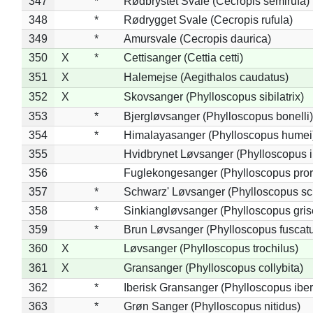
347
*
Rødbrystet Svale (Cecropis semirufa)
348
*
Rødrygget Svale (Cecropis rufula)
349
*
Amursvale (Cecropis daurica)
350
X
*
Cettisanger (Cettia cetti)
351
X
Halemejse (Aegithalos caudatus)
352
X
Skovsanger (Phylloscopus sibilatrix)
353
*
Bjergløvsanger (Phylloscopus bonelli)
354
*
Himalayasanger (Phylloscopus humei
355
Hvidbrynet Løvsanger (Phylloscopus i
356
Fuglekongesanger (Phylloscopus pror
357
*
Schwarz' Løvsanger (Phylloscopus sc
358
*
Sinkiangløvsanger (Phylloscopus gris
359
*
Brun Løvsanger (Phylloscopus fuscat
360
X
Løvsanger (Phylloscopus trochilus)
361
X
Gransanger (Phylloscopus collybita)
362
*
Iberisk Gransanger (Phylloscopus iber
363
*
Grøn Sanger (Phylloscopus nitidus)