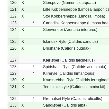
120
X
Storspove (Numenius arquata)
121
X
Lille Kobbersneppe (Limosa lapponic
122
X
Stor Kobbersneppe (Limosa limosa)
123
*
Canadisk Kobbersneppe (Limosa hae
124
X
Stenvender (Arenaria interpres)
125
X
Islandsk Ryle (Calidris canutus)
126
X
Brushane (Calidris pugnax)
127
Kærløber (Calidris falcinellus)
128
*
Spidshalet Ryle (Calidris acuminata)
129
*
Klireryle (Calidris himantopus)
130
X
Krumnæbbet Ryle (Calidris ferruginea
131
X
Temmincksryle (Calidris temminckii)
132
*
Rødhalset Ryle (Calidris ruficollis)
133
X
Sandløber (Calidris alba)