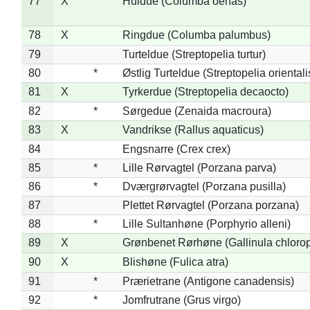
77
X
Huldue (Columba oenas)
78
X
Ringdue (Columba palumbus)
79
Turteldue (Streptopelia turtur)
80
*
Østlig Turteldue (Streptopelia orientali
81
X
Tyrkerdue (Streptopelia decaocto)
82
*
Sørgedue (Zenaida macroura)
83
X
Vandrikse (Rallus aquaticus)
84
Engsnarre (Crex crex)
85
*
Lille Rørvagtel (Porzana parva)
86
*
Dværgrørvagtel (Porzana pusilla)
87
Plettet Rørvagtel (Porzana porzana)
88
*
Lille Sultanhøne (Porphyrio alleni)
89
X
Grønbenet Rørhøne (Gallinula chloro
90
X
Blishøne (Fulica atra)
91
*
Prærietrane (Antigone canadensis)
92
*
Jomfrutrane (Grus virgo)