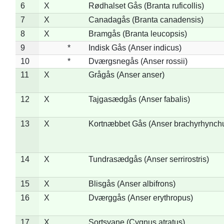
6
X
Rødhalset Gås (Branta ruficollis)
7
X
Canadagås (Branta canadensis)
8
X
Bramgås (Branta leucopsis)
9
*
Indisk Gås (Anser indicus)
10
*
Dværgsnegås (Anser rossii)
11
X
Grågås (Anser anser)
12
X
Tajgasædgås (Anser fabalis)
13
X
Kortnæbbet Gås (Anser brachyrhynch
14
X
Tundrasædgås (Anser serrirostris)
15
X
Blisgås (Anser albifrons)
16
X
Dværggås (Anser erythropus)
17
X
Sortsvane (Cygnus atratus)