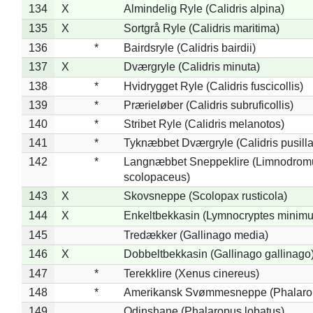
134
X
Almindelig Ryle (Calidris alpina)
135
X
Sortgrå Ryle (Calidris maritima)
136
*
Bairdsryle (Calidris bairdii)
137
X
Dværgryle (Calidris minuta)
138
*
Hvidrygget Ryle (Calidris fuscicollis)
139
*
Prærieløber (Calidris subruficollis)
140
*
Stribet Ryle (Calidris melanotos)
141
*
Tyknæbbet Dværgryle (Calidris pusilla
142
*
Langnæbbet Sneppeklire (Limnodrom
scolopaceus)
143
X
Skovsneppe (Scolopax rusticola)
144
X
Enkeltbekkasin (Lymnocryptes minimu
145
Tredækker (Gallinago media)
146
X
Dobbeltbekkasin (Gallinago gallinago
147
*
Terekklire (Xenus cinereus)
148
*
Amerikansk Svømmesneppe (Phalaropu
149
Odinshane (Phalaropus lobatus)