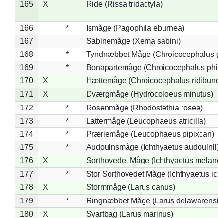
165
X
Ride (Rissa tridactyla)
166
*
Ismåge (Pagophila eburnea)
167
Sabinemåge (Xema sabini)
168
*
Tyndnæbbet Måge (Chroicocephalus 
169
*
Bonapartemåge (Chroicocephalus phil
170
X
Hættemåge (Chroicocephalus ridibun
171
X
Dværgmåge (Hydrocoloeus minutus)
172
*
Rosenmåge (Rhodostethia rosea)
173
*
Lattermåge (Leucophaeus atricilla)
174
*
Præriemåge (Leucophaeus pipixcan)
175
*
Audouinsmåge (Ichthyaetus audouinii
176
X
Sorthovedet Måge (Ichthyaetus melan
177
*
Stor Sorthovedet Måge (Ichthyaetus ic
178
X
Stormmåge (Larus canus)
179
*
Ringnæbbet Måge (Larus delawarensi
180
X
Svartbag (Larus marinus)