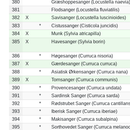
380
Græshoppesanger (Locustella naevia
381
Flodsanger (Locustella fluviatilis)
382
X
Savisanger (Locustella luscinioides)
383
*
Cistussanger (Cisticola juncidis)
384
X
Munk (Sylvia atricapilla)
385
X
Havesanger (Sylvia borin)
386
*
Høgesanger (Curruca nisoria)
387
X
Gærdesanger (Curruca curruca)
388
*
Asiatisk Ørkensanger (Curruca nana)
389
X
Tornsanger (Curruca communis)
390
*
Provencesanger (Curruca undata)
391
*
Sardinsk Sanger (Curruca sarda)
392
*
Rødstrubet Sanger (Curruca cantillans
393
*
Iberisk Sanger (Curruca iberiae)
394
*
Makisanger (Curruca subalpina)
395
*
Sorthovedet Sanger (Curruca melano