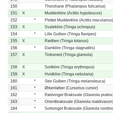
150
Thorshane (Phalaropus fulicarius)
151
X
Mudderklire (Actitis hypoleucos)
152
*
Plettet Mudderklire (Actitis macularius
153
X
Svaleklire (Tringa ochropus)
154
*
Lille Gulben (Tringa flavipes)
155
X
Rødben (Tringa totanus)
156
*
Damklire (Tringa stagnatilis)
157
X
Tinksmed (Tringa glareola)
158
X
Sortklire (Tringa erythropus)
159
X
Hvidklire (Tringa nebularia)
160
*
Stor Gulben (Tringa melanoleuca)
161
*
Ørkenløber (Cursorius cursor)
162
*
Rødvinget Braksvale (Glareola pratinc
163
*
Orientbraksvale (Glareola maldivarum
164
*
Sortvinget Braksvale (Glareola nordm