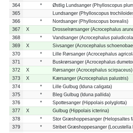
364
*
Østlig Lundsanger (Phylloscopus plum
365
Lundsanger (Phylloscopus trochiloide
366
*
Nordsanger (Phylloscopus borealis)
367
X
Drosselrørsanger (Acrocephalus arun
368
*
Vandsanger (Acrocephalus paludicola
369
X
Sivsanger (Acrocephalus schoenobae
370
*
Lille Rørsanger (Acrocephalus agricol
371
*
Buskrørsanger (Acrocephalus dumeto
372
X
Rørsanger (Acrocephalus scirpaceus)
373
X
Kærsanger (Acrocephalus palustris)
374
*
Lille Gulbug (Iduna caligata)
375
*
Bleg Gulbug (Iduna pallida)
376
*
Spottesanger (Hippolais polyglotta)
377
X
Gulbug (Hippolais icterina)
378
*
Stor Græshoppesanger (Helopsaltes fa
379
*
Stribet Græshoppesanger (Locustella 