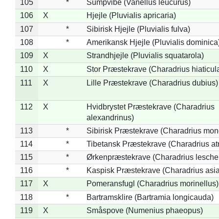
105
*
Sumpvibe (Vanellus leucurus)
106
X
Hjejle (Pluvialis apricaria)
107
*
Sibirisk Hjejle (Pluvialis fulva)
108
*
Amerikansk Hjejle (Pluvialis dominica
109
X
Strandhjejle (Pluvialis squatarola)
110
X
Stor Præstekrave (Charadrius hiaticul
111
X
Lille Præstekrave (Charadrius dubius)
112
X
Hvidbrystet Præstekrave (Charadrius
alexandrinus)
113
*
Sibirisk Præstekrave (Charadrius mon
114
*
Tibetansk Præstekrave (Charadrius atr
115
*
Ørkenpræstekrave (Charadrius leschen
116
*
Kaspisk Præstekrave (Charadrius asia
117
X
Pomeransfugl (Charadrius morinellus)
118
*
Bartramsklire (Bartramia longicauda)
119
X
Småspove (Numenius phaeopus)