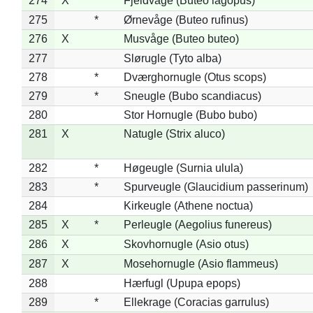
274
X
Fjeldvåge (Buteo lagopus)
275
*
Ørnevåge (Buteo rufinus)
276
X
Musvåge (Buteo buteo)
277
Slørugle (Tyto alba)
278
*
Dværghornugle (Otus scops)
279
*
Sneugle (Bubo scandiacus)
280
Stor Hornugle (Bubo bubo)
281
X
Natugle (Strix aluco)
282
*
Høgeugle (Surnia ulula)
283
*
Spurveugle (Glaucidium passerinum)
284
Kirkeugle (Athene noctua)
285
X
*
Perleugle (Aegolius funereus)
286
X
Skovhornugle (Asio otus)
287
X
Mosehornugle (Asio flammeus)
288
Hærfugl (Upupa epops)
289
*
Ellekrage (Coracias garrulus)