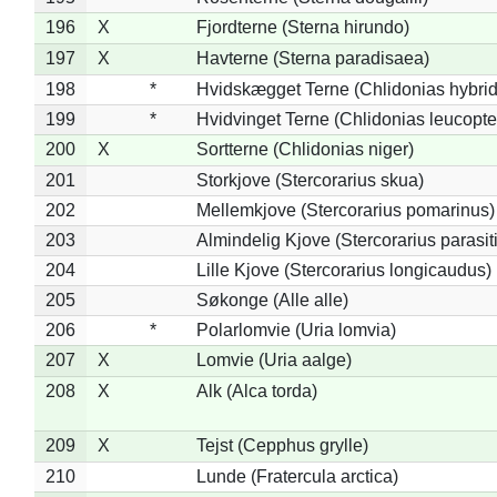
196
X
Fjordterne (Sterna hirundo)
197
X
Havterne (Sterna paradisaea)
198
*
Hvidskægget Terne (Chlidonias hybrid
199
*
Hvidvinget Terne (Chlidonias leucopte
200
X
Sortterne (Chlidonias niger)
201
Storkjove (Stercorarius skua)
202
Mellemkjove (Stercorarius pomarinus)
203
Almindelig Kjove (Stercorarius parasit
204
Lille Kjove (Stercorarius longicaudus)
205
Søkonge (Alle alle)
206
*
Polarlomvie (Uria lomvia)
207
X
Lomvie (Uria aalge)
208
X
Alk (Alca torda)
209
X
Tejst (Cepphus grylle)
210
Lunde (Fratercula arctica)