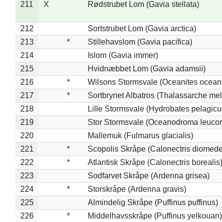
211
X
Rødstrubet Lom (Gavia stellata)
212
Sortstrubet Lom (Gavia arctica)
213
*
Stillehavslom (Gavia pacifica)
214
Islom (Gavia immer)
215
Hvidnæbbet Lom (Gavia adamsii)
216
*
Wilsons Stormsvale (Oceanites ocean
217
*
Sortbrynet Albatros (Thalassarche me
218
Lille Stormsvale (Hydrobates pelagicu
219
Stor Stormsvale (Oceanodroma leuco
220
Mallemuk (Fulmarus glacialis)
221
*
Scopolis Skråpe (Calonectris diomed
222
*
Atlantisk Skråpe (Calonectris borealis
223
Sodfarvet Skråpe (Ardenna grisea)
224
*
Storskråpe (Ardenna gravis)
225
Almindelig Skråpe (Puffinus puffinus)
226
*
Middelhavsskråpe (Puffinus yelkouan)