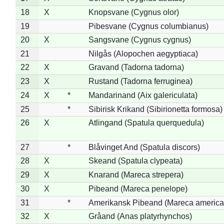
18
X
Knopsvane (Cygnus olor)
19
Pibesvane (Cygnus columbianus)
20
X
Sangsvane (Cygnus cygnus)
21
Nilgås (Alopochen aegyptiaca)
22
X
Gravand (Tadorna tadorna)
23
X
Rustand (Tadorna ferruginea)
24
X
*
Mandarinand (Aix galericulata)
25
*
Sibirisk Krikand (Sibirionetta formosa)
26
X
Atlingand (Spatula querquedula)
27
*
Blåvinget And (Spatula discors)
28
X
Skeand (Spatula clypeata)
29
X
Knarand (Mareca strepera)
30
X
Pibeand (Mareca penelope)
31
*
Amerikansk Pibeand (Mareca america
32
X
Gråand (Anas platyrhynchos)