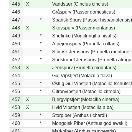
445
X
Vandstær (Cinclus cinclus)
446
Gråspurv (Passer domesticus)
447
*
Spansk Spurv (Passer hispaniolensis)
448
X
Skovspurv (Passer montanus)
449
*
Snefinke (Montifringilla nivalis)
450
*
Alpejernspurv (Prunella collaris)
451
*
Sibirisk Jernspurv (Prunella montanell
452
*
Sortstrubet Jernspurv (Prunella atrogul
453
X
Jernspurv (Prunella modularis)
454
Gul Vipstjert (Motacilla flava)
455
*
Østlig Gul Vipstjert (Motacilla tschuts
456
*
Citronvipstjert (Motacilla citreola)
457
X
Bjergvipstjert (Motacilla cinerea)
458
X
Hvid Vipstjert (Motacilla alba)
459
*
Storpiber (Anthus richardi)
460
*
Mongolsk Piber (Anthus godlewskii)
461
Markpiber (Anthus campestris)