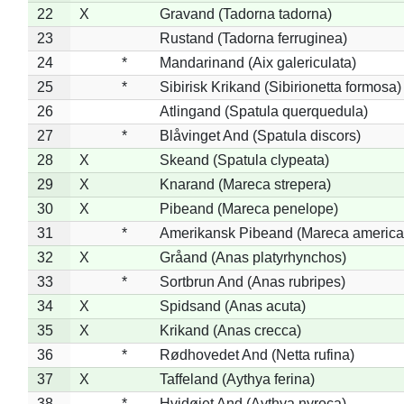
22
X
Gravand (Tadorna tadorna)
23
Rustand (Tadorna ferruginea)
24
*
Mandarinand (Aix galericulata)
25
*
Sibirisk Krikand (Sibirionetta formosa)
26
Atlingand (Spatula querquedula)
27
*
Blåvinget And (Spatula discors)
28
X
Skeand (Spatula clypeata)
29
X
Knarand (Mareca strepera)
30
X
Pibeand (Mareca penelope)
31
*
Amerikansk Pibeand (Mareca america
32
X
Gråand (Anas platyrhynchos)
33
*
Sortbrun And (Anas rubripes)
34
X
Spidsand (Anas acuta)
35
X
Krikand (Anas crecca)
36
*
Rødhovedet And (Netta rufina)
37
X
Taffeland (Aythya ferina)
38
*
Hvidøjet And (Aythya nyroca)