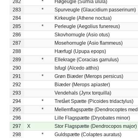
282
*
Høgeugle (Surnia ulula)
283
*
Spurveugle (Glaucidium passerinum)
284
Kirkeugle (Athene noctua)
285
*
Perleugle (Aegolius funereus)
286
Skovhornugle (Asio otus)
287
Mosehornugle (Asio flammeus)
288
Hærfugl (Upupa epops)
289
*
Ellekrage (Coracias garrulus)
290
Isfugl (Alcedo atthis)
291
*
Grøn Biæder (Merops persicus)
292
Biæder (Merops apiaster)
293
Vendehals (Jynx torquilla)
294
*
Tretået Spætte (Picoides tridactylus)
295
*
Mellemflagspætte (Dendrocoptes med
296
Lille Flagspætte (Dryobates minor)
297
X
Stor Flagspætte (Dendrocopos major)
298
*
Guldspætte (Colaptes auratus)