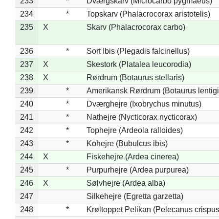
233
*
Dværgskarv (Microcarbo pygmaeus)
234
*
Topskarv (Phalacrocorax aristotelis)
235
X
Skarv (Phalacrocorax carbo)
236
*
Sort Ibis (Plegadis falcinellus)
237
X
Skestork (Platalea leucorodia)
238
X
Rørdrum (Botaurus stellaris)
239
*
Amerikansk Rørdrum (Botaurus lentig
240
*
Dværghejre (Ixobrychus minutus)
241
*
Nathejre (Nycticorax nycticorax)
242
*
Tophejre (Ardeola ralloides)
243
*
Kohejre (Bubulcus ibis)
244
X
Fiskehejre (Ardea cinerea)
245
*
Purpurhejre (Ardea purpurea)
246
X
Sølvhejre (Ardea alba)
247
Silkehejre (Egretta garzetta)
248
*
Krøltoppet Pelikan (Pelecanus crispus