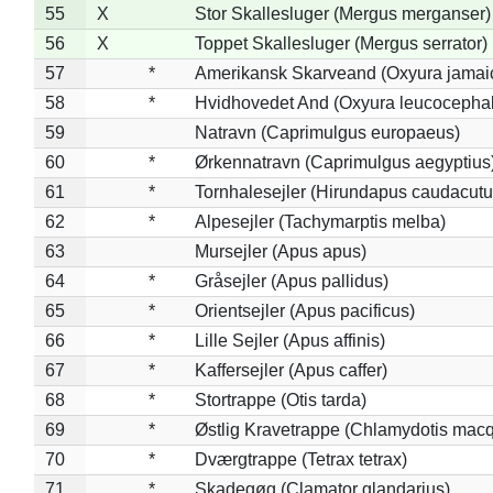
55
X
Stor Skallesluger (Mergus merganser)
56
X
Toppet Skallesluger (Mergus serrator)
57
*
Amerikansk Skarveand (Oxyura jamai
58
*
Hvidhovedet And (Oxyura leucocepha
59
Natravn (Caprimulgus europaeus)
60
*
Ørkennatravn (Caprimulgus aegyptius
61
*
Tornhalesejler (Hirundapus caudacutu
62
*
Alpesejler (Tachymarptis melba)
63
Mursejler (Apus apus)
64
*
Gråsejler (Apus pallidus)
65
*
Orientsejler (Apus pacificus)
66
*
Lille Sejler (Apus affinis)
67
*
Kaffersejler (Apus caffer)
68
*
Stortrappe (Otis tarda)
69
*
Østlig Kravetrappe (Chlamydotis macq
70
*
Dværgtrappe (Tetrax tetrax)
71
*
Skadegøg (Clamator glandarius)