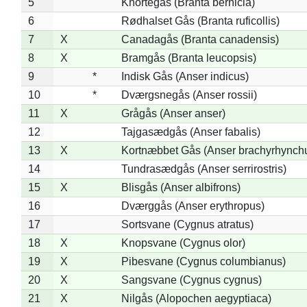
5
Knortegås (Branta bernicla)
6
Rødhalset Gås (Branta ruficollis)
7
X
Canadagås (Branta canadensis)
8
X
Bramgås (Branta leucopsis)
9
*
Indisk Gås (Anser indicus)
10
*
Dværgsnegås (Anser rossii)
11
X
Grågås (Anser anser)
12
Tajgasædgås (Anser fabalis)
13
X
Kortnæbbet Gås (Anser brachyrhynch
14
Tundrasædgås (Anser serrirostris)
15
X
Blisgås (Anser albifrons)
16
Dværggås (Anser erythropus)
17
Sortsvane (Cygnus atratus)
18
X
Knopsvane (Cygnus olor)
19
X
Pibesvane (Cygnus columbianus)
20
X
Sangsvane (Cygnus cygnus)
21
X
Nilgås (Alopochen aegyptiaca)