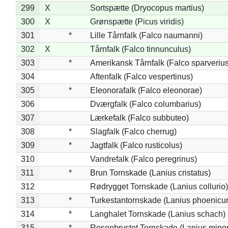
299
X
Sortspætte (Dryocopus martius)
300
X
Grønspætte (Picus viridis)
301
*
Lille Tårnfalk (Falco naumanni)
302
X
Tårnfalk (Falco tinnunculus)
303
*
Amerikansk Tårnfalk (Falco sparverius
304
Aftenfalk (Falco vespertinus)
305
*
Eleonorafalk (Falco eleonorae)
306
Dværgfalk (Falco columbarius)
307
Lærkefalk (Falco subbuteo)
308
*
Slagfalk (Falco cherrug)
309
*
Jagtfalk (Falco rusticolus)
310
Vandrefalk (Falco peregrinus)
311
*
Brun Tornskade (Lanius cristatus)
312
Rødrygget Tornskade (Lanius collurio)
313
*
Turkestantornskade (Lanius phoenicur
314
*
Langhalet Tornskade (Lanius schach)
315
*
Rosenbrystet Tornskade (Lanius minor