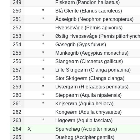
249
Fiskeørn (Pandion haliaetus)
250
*
Blå Glente (Elanus caeruleus)
251
*
Ådselgrib (Neophron percnopterus)
252
Hvepsevåge (Pernis apivorus)
253
*
Østlig Hvepsevåge (Pernis ptilorhync
254
*
Gåsegrib (Gyps fulvus)
255
*
Munkegrib (Aegypius monachus)
256
*
Slangeørn (Circaetus gallicus)
257
*
Lille Skrigeørn (Clanga pomarina)
258
*
Stor Skrigeørn (Clanga clanga)
259
*
Dværgørn (Hieraaetus pennatus)
260
*
Steppeørn (Aquila nipalensis)
261
*
Kejserørn (Aquila heliaca)
262
Kongeørn (Aquila chrysaetos)
263
*
Høgeørn (Aquila fasciata)
264
X
Spurvehøg (Accipiter nisus)
265
Duehøg (Accipiter gentilis)