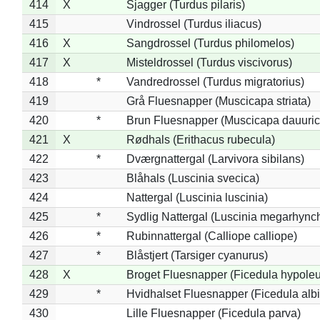
414
X
Sjagger (Turdus pilaris)
415
Vindrossel (Turdus iliacus)
416
X
Sangdrossel (Turdus philomelos)
417
X
Misteldrossel (Turdus viscivorus)
418
*
Vandredrossel (Turdus migratorius)
419
Grå Fluesnapper (Muscicapa striata)
420
*
Brun Fluesnapper (Muscicapa dauuric
421
X
Rødhals (Erithacus rubecula)
422
*
Dværgnattergal (Larvivora sibilans)
423
Blåhals (Luscinia svecica)
424
Nattergal (Luscinia luscinia)
425
*
Sydlig Nattergal (Luscinia megarhync
426
*
Rubinnattergal (Calliope calliope)
427
*
Blåstjert (Tarsiger cyanurus)
428
X
Broget Fluesnapper (Ficedula hypole
429
*
Hvidhalset Fluesnapper (Ficedula albic
430
Lille Fluesnapper (Ficedula parva)