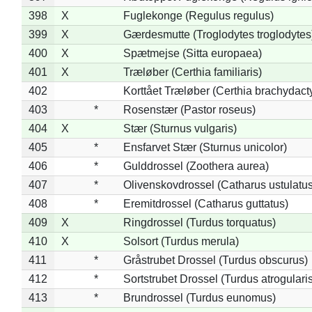
398
X
Fuglekonge (Regulus regulus)
399
X
Gærdesmutte (Troglodytes troglodytes
400
X
Spætmejse (Sitta europaea)
401
X
Træløber (Certhia familiaris)
402
Korttået Træløber (Certhia brachydact
403
*
Rosenstær (Pastor roseus)
404
X
Stær (Sturnus vulgaris)
405
*
Ensfarvet Stær (Sturnus unicolor)
406
*
Gulddrossel (Zoothera aurea)
407
*
Olivenskovdrossel (Catharus ustulatus
408
*
Eremitdrossel (Catharus guttatus)
409
X
Ringdrossel (Turdus torquatus)
410
X
Solsort (Turdus merula)
411
*
Gråstrubet Drossel (Turdus obscurus)
412
*
Sortstrubet Drossel (Turdus atrogularis
413
*
Brundrossel (Turdus eunomus)