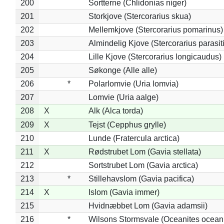
200
Sortterne (Chlidonias niger)
201
Storkjove (Stercorarius skua)
202
Mellemkjove (Stercorarius pomarinus)
203
Almindelig Kjove (Stercorarius parasit
204
Lille Kjove (Stercorarius longicaudus)
205
Søkonge (Alle alle)
206
*
Polarlomvie (Uria lomvia)
207
Lomvie (Uria aalge)
208
X
Alk (Alca torda)
209
X
Tejst (Cepphus grylle)
210
Lunde (Fratercula arctica)
211
X
Rødstrubet Lom (Gavia stellata)
212
Sortstrubet Lom (Gavia arctica)
213
*
Stillehavslom (Gavia pacifica)
214
X
Islom (Gavia immer)
215
Hvidnæbbet Lom (Gavia adamsii)
216
*
Wilsons Stormsvale (Oceanites ocean