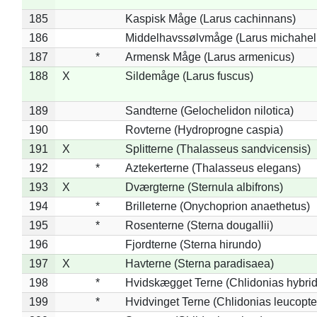
185
Kaspisk Måge (Larus cachinnans)
186
Middelhavssølvmåge (Larus michahell
187
*
Armensk Måge (Larus armenicus)
188
X
Sildemåge (Larus fuscus)
189
Sandterne (Gelochelidon nilotica)
190
Rovterne (Hydroprogne caspia)
191
X
Splitterne (Thalasseus sandvicensis)
192
*
Aztekerterne (Thalasseus elegans)
193
X
Dværgterne (Sternula albifrons)
194
*
Brilleterne (Onychoprion anaethetus)
195
*
Rosenterne (Sterna dougallii)
196
Fjordterne (Sterna hirundo)
197
X
Havterne (Sterna paradisaea)
198
*
Hvidskægget Terne (Chlidonias hybrid
199
*
Hvidvinget Terne (Chlidonias leucopte