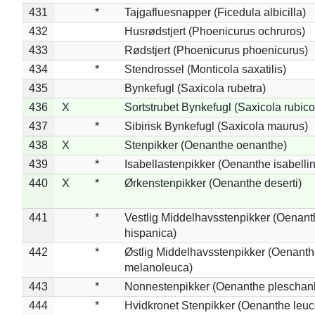
431
*
Tajgafluesnapper (Ficedula albicilla)
432
Husrødstjert (Phoenicurus ochruros)
433
Rødstjert (Phoenicurus phoenicurus)
434
*
Stendrossel (Monticola saxatilis)
435
Bynkefugl (Saxicola rubetra)
436
X
Sortstrubet Bynkefugl (Saxicola rubico
437
*
Sibirisk Bynkefugl (Saxicola maurus)
438
X
Stenpikker (Oenanthe oenanthe)
439
*
Isabellastenpikker (Oenanthe isabelli
440
X
*
Ørkenstenpikker (Oenanthe deserti)
441
*
Vestlig Middelhavsstenpikker (Oenant
hispanica)
442
*
Østlig Middelhavsstenpikker (Oenant
melanoleuca)
443
*
Nonnestenpikker (Oenanthe pleschan
444
*
Hvidkronet Stenpikker (Oenanthe leu