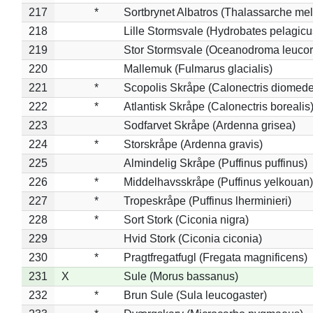
217
*
Sortbrynet Albatros (Thalassarche me
218
Lille Stormsvale (Hydrobates pelagicu
219
Stor Stormsvale (Oceanodroma leuco
220
Mallemuk (Fulmarus glacialis)
221
*
Scopolis Skråpe (Calonectris diomed
222
*
Atlantisk Skråpe (Calonectris borealis
223
Sodfarvet Skråpe (Ardenna grisea)
224
*
Storskråpe (Ardenna gravis)
225
Almindelig Skråpe (Puffinus puffinus)
226
*
Middelhavsskråpe (Puffinus yelkouan)
227
*
Tropeskråpe (Puffinus lherminieri)
228
*
Sort Stork (Ciconia nigra)
229
Hvid Stork (Ciconia ciconia)
230
*
Pragtfregatfugl (Fregata magnificens)
231
X
Sule (Morus bassanus)
232
*
Brun Sule (Sula leucogaster)