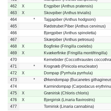
462
X
Engpiber (Anthus pratensis)
463
X
Skovpiber (Anthus trivialis)
464
*
Tajgapiber (Anthus hodgsoni)
465
Rødstrubet Piber (Anthus cervinus)
466
Bjergpiber (Anthus spinoletta)
467
Skærpiber (Anthus petrosus)
468
X
Bogfinke (Fringilla coelebs)
469
X
Kvækerfinke (Fringilla montifringilla)
470
Kernebider (Coccothraustes coccothra
471
*
Krognæb (Pinicola enucleator)
472
X
Dompap (Pyrrhula pyrrhula)
473
*
Ørkendompap (Bucanetes githagineus
474
Karmindompap (Carpodacus erythrinu
475
X
Grønirisk (Chloris chloris)
476
X
Bjergirisk (Linaria flavirostris)
477
Tornirisk (Linaria cannabina)