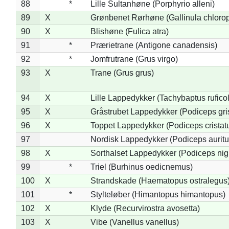
88
*
Lille Sultanhøne (Porphyrio alleni)
89
X
Grønbenet Rørhøne (Gallinula chloro
90
X
Blishøne (Fulica atra)
91
*
Prærietrane (Antigone canadensis)
92
*
Jomfrutrane (Grus virgo)
93
X
Trane (Grus grus)
94
X
Lille Lappedykker (Tachybaptus ruficol
95
X
Gråstrubet Lappedykker (Podiceps gr
96
X
Toppet Lappedykker (Podiceps cristat
97
Nordisk Lappedykker (Podiceps auritu
98
X
Sorthalset Lappedykker (Podiceps nigri
99
*
Triel (Burhinus oedicnemus)
100
X
Strandskade (Haematopus ostralegus
101
*
Stylteløber (Himantopus himantopus)
102
X
Klyde (Recurvirostra avosetta)
103
X
Vibe (Vanellus vanellus)