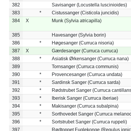
382
Savisanger (Locustella luscinioides)
383
*
Cistussanger (Cisticola juncidis)
384
X
Munk (Sylvia atricapilla)
385
Havesanger (Sylvia borin)
386
*
Høgesanger (Curruca nisoria)
387
X
Gærdesanger (Curruca curruca)
388
*
Asiatisk Ørkensanger (Curruca nana)
389
Tornsanger (Curruca communis)
390
*
Provencesanger (Curruca undata)
391
*
Sardinsk Sanger (Curruca sarda)
392
*
Rødstrubet Sanger (Curruca cantillans
393
*
Iberisk Sanger (Curruca iberiae)
394
*
Makisanger (Curruca subalpina)
395
*
Sorthovedet Sanger (Curruca melano
396
*
Sortstrubet Sanger (Curruca ruppeli)
397
Rødtoppet Fuglekonge (Regulus ignica