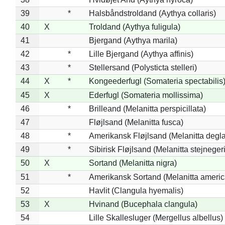
39
*
Halsbåndstroldand (Aythya collaris)
40
X
Troldand (Aythya fuligula)
41
Bjergand (Aythya marila)
42
*
Lille Bjergand (Aythya affinis)
43
*
Stellersand (Polysticta stelleri)
44
X
*
Kongeederfugl (Somateria spectabilis
45
X
Ederfugl (Somateria mollissima)
46
*
Brilleand (Melanitta perspicillata)
47
Fløjlsand (Melanitta fusca)
48
*
Amerikansk Fløjlsand (Melanitta degla
49
*
Sibirisk Fløjlsand (Melanitta stejnegeri
50
X
Sortand (Melanitta nigra)
51
*
Amerikansk Sortand (Melanitta ameri
52
Havlit (Clangula hyemalis)
53
X
Hvinand (Bucephala clangula)
54
Lille Skallesluger (Mergellus albellus)