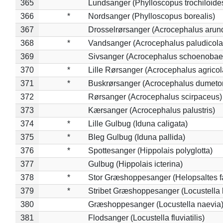
365
Lundsanger (Phylloscopus trochiloide
366
*
Nordsanger (Phylloscopus borealis)
367
Drosselrørsanger (Acrocephalus arun
368
*
Vandsanger (Acrocephalus paludicola
369
Sivsanger (Acrocephalus schoenobae
370
*
Lille Rørsanger (Acrocephalus agricol
371
*
Buskrørsanger (Acrocephalus dumeto
372
Rørsanger (Acrocephalus scirpaceus)
373
Kærsanger (Acrocephalus palustris)
374
*
Lille Gulbug (Iduna caligata)
375
*
Bleg Gulbug (Iduna pallida)
376
*
Spottesanger (Hippolais polyglotta)
377
Gulbug (Hippolais icterina)
378
*
Stor Græshoppesanger (Helopsaltes fa
379
*
Stribet Græshoppesanger (Locustella 
380
Græshoppesanger (Locustella naevia
381
Flodsanger (Locustella fluviatilis)