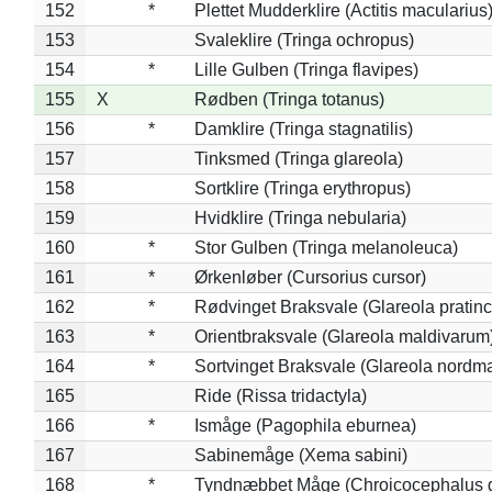
152
*
Plettet Mudderklire (Actitis macularius
153
Svaleklire (Tringa ochropus)
154
*
Lille Gulben (Tringa flavipes)
155
X
Rødben (Tringa totanus)
156
*
Damklire (Tringa stagnatilis)
157
Tinksmed (Tringa glareola)
158
Sortklire (Tringa erythropus)
159
Hvidklire (Tringa nebularia)
160
*
Stor Gulben (Tringa melanoleuca)
161
*
Ørkenløber (Cursorius cursor)
162
*
Rødvinget Braksvale (Glareola pratinc
163
*
Orientbraksvale (Glareola maldivarum
164
*
Sortvinget Braksvale (Glareola nordm
165
Ride (Rissa tridactyla)
166
*
Ismåge (Pagophila eburnea)
167
Sabinemåge (Xema sabini)
168
*
Tyndnæbbet Måge (Chroicocephalus 