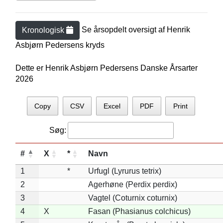
Se årsopdelt oversigt af
Henrik
Kronologisk
Asbjørn Pedersen
s kryds
Dette er Henrik Asbjørn Pedersens Danske Årsarter
2026
Copy
CSV
Excel
PDF
Print
Søg:
#
X
*
Navn
1
*
Urfugl (Lyrurus tetrix)
2
Agerhøne (Perdix perdix)
3
Vagtel (Coturnix coturnix)
4
X
Fasan (Phasianus colchicus)