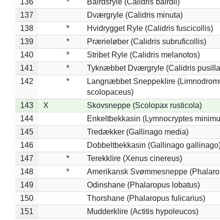
136
*
Bairdsryle (Calidris bairdii)
137
Dværgryle (Calidris minuta)
138
*
Hvidrygget Ryle (Calidris fuscicollis)
139
*
Prærieløber (Calidris subruficollis)
140
*
Stribet Ryle (Calidris melanotos)
141
*
Tyknæbbet Dværgryle (Calidris pusilla
142
*
Langnæbbet Sneppeklire (Limnodrom
scolopaceus)
143
X
Skovsneppe (Scolopax rusticola)
144
Enkeltbekkasin (Lymnocryptes minimu
145
Tredækker (Gallinago media)
146
Dobbeltbekkasin (Gallinago gallinago
147
*
Terekklire (Xenus cinereus)
148
*
Amerikansk Svømmesneppe (Phalaropu
149
Odinshane (Phalaropus lobatus)
150
Thorshane (Phalaropus fulicarius)
151
Mudderklire (Actitis hypoleucos)