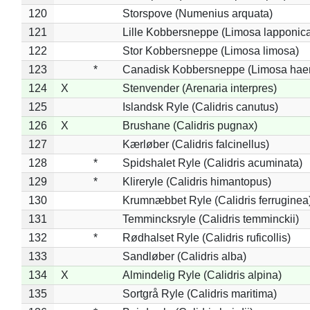
120
Storspove (Numenius arquata)
121
Lille Kobbersneppe (Limosa lapponic
122
Stor Kobbersneppe (Limosa limosa)
123
*
Canadisk Kobbersneppe (Limosa hae
124
X
Stenvender (Arenaria interpres)
125
Islandsk Ryle (Calidris canutus)
126
X
Brushane (Calidris pugnax)
127
Kærløber (Calidris falcinellus)
128
*
Spidshalet Ryle (Calidris acuminata)
129
*
Klireryle (Calidris himantopus)
130
Krumnæbbet Ryle (Calidris ferruginea
131
Temmincksryle (Calidris temminckii)
132
*
Rødhalset Ryle (Calidris ruficollis)
133
Sandløber (Calidris alba)
134
X
Almindelig Ryle (Calidris alpina)
135
Sortgrå Ryle (Calidris maritima)