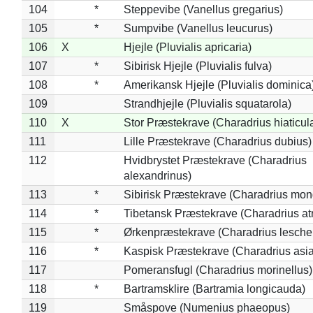
104
*
Steppevibe (Vanellus gregarius)
105
*
Sumpvibe (Vanellus leucurus)
106
X
Hjejle (Pluvialis apricaria)
107
*
Sibirisk Hjejle (Pluvialis fulva)
108
*
Amerikansk Hjejle (Pluvialis dominica
109
Strandhjejle (Pluvialis squatarola)
110
X
Stor Præstekrave (Charadrius hiaticul
111
Lille Præstekrave (Charadrius dubius)
112
Hvidbrystet Præstekrave (Charadrius
alexandrinus)
113
*
Sibirisk Præstekrave (Charadrius mon
114
*
Tibetansk Præstekrave (Charadrius atr
115
*
Ørkenpræstekrave (Charadrius leschen
116
*
Kaspisk Præstekrave (Charadrius asia
117
Pomeransfugl (Charadrius morinellus)
118
*
Bartramsklire (Bartramia longicauda)
119
Småspove (Numenius phaeopus)