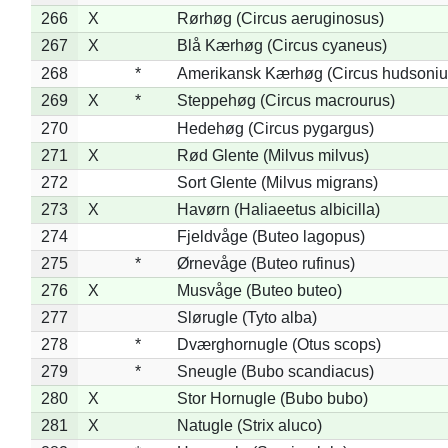
266
X
Rørhøg (Circus aeruginosus)
267
X
Blå Kærhøg (Circus cyaneus)
268
*
Amerikansk Kærhøg (Circus hudsoniu
269
X
*
Steppehøg (Circus macrourus)
270
Hedehøg (Circus pygargus)
271
X
Rød Glente (Milvus milvus)
272
Sort Glente (Milvus migrans)
273
X
Havørn (Haliaeetus albicilla)
274
Fjeldvåge (Buteo lagopus)
275
*
Ørnevåge (Buteo rufinus)
276
X
Musvåge (Buteo buteo)
277
Slørugle (Tyto alba)
278
*
Dværghornugle (Otus scops)
279
*
Sneugle (Bubo scandiacus)
280
X
Stor Hornugle (Bubo bubo)
281
X
Natugle (Strix aluco)