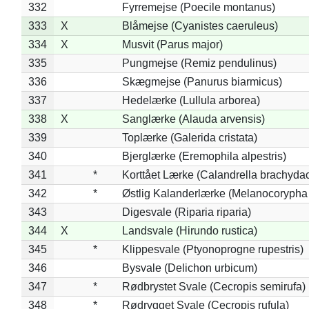
332
Fyrremejse (Poecile montanus)
333
X
Blåmejse (Cyanistes caeruleus)
334
X
Musvit (Parus major)
335
Pungmejse (Remiz pendulinus)
336
Skægmejse (Panurus biarmicus)
337
Hedelærke (Lullula arborea)
338
X
Sanglærke (Alauda arvensis)
339
Toplærke (Galerida cristata)
340
Bjerglærke (Eremophila alpestris)
341
*
Korttået Lærke (Calandrella brachydac
342
*
Østlig Kalanderlærke (Melanocorypha
343
Digesvale (Riparia riparia)
344
X
Landsvale (Hirundo rustica)
345
*
Klippesvale (Ptyonoprogne rupestris)
346
Bysvale (Delichon urbicum)
347
*
Rødbrystet Svale (Cecropis semirufa)
348
*
Rødrygget Svale (Cecropis rufula)