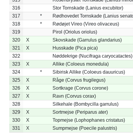
316
Stor Tornskade (Lanius excubitor)
317
*
Rødhovedet Tornskade (Lanius senato
318
*
Rødøjet Vireo (Vireo olivaceus)
319
Pirol (Oriolus oriolus)
320
X
Skovskade (Garrulus glandarius)
321
X
Husskade (Pica pica)
322
Nøddekrige (Nucifraga caryocatactes)
323
X
Allike (Coloeus monedula)
324
*
Sibirisk Allike (Coloeus dauuricus)
325
X
Råge (Corvus frugilegus)
326
X
Sortkrage (Corvus corone)
327
X
Ravn (Corvus corax)
328
Silkehale (Bombycilla garrulus)
329
X
Sortmejse (Periparus ater)
330
X
Topmejse (Lophophanes cristatus)
331
X
Sumpmejse (Poecile palustris)