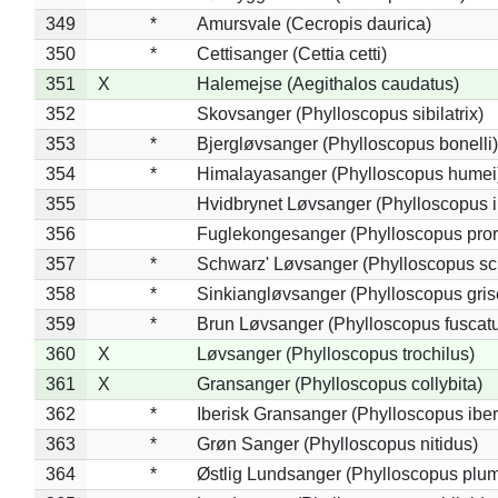
349
*
Amursvale (Cecropis daurica)
350
*
Cettisanger (Cettia cetti)
351
X
Halemejse (Aegithalos caudatus)
352
Skovsanger (Phylloscopus sibilatrix)
353
*
Bjergløvsanger (Phylloscopus bonelli)
354
*
Himalayasanger (Phylloscopus humei
355
Hvidbrynet Løvsanger (Phylloscopus i
356
Fuglekongesanger (Phylloscopus pror
357
*
Schwarz' Løvsanger (Phylloscopus sc
358
*
Sinkiangløvsanger (Phylloscopus gris
359
*
Brun Løvsanger (Phylloscopus fuscat
360
X
Løvsanger (Phylloscopus trochilus)
361
X
Gransanger (Phylloscopus collybita)
362
*
Iberisk Gransanger (Phylloscopus iber
363
*
Grøn Sanger (Phylloscopus nitidus)
364
*
Østlig Lundsanger (Phylloscopus plum