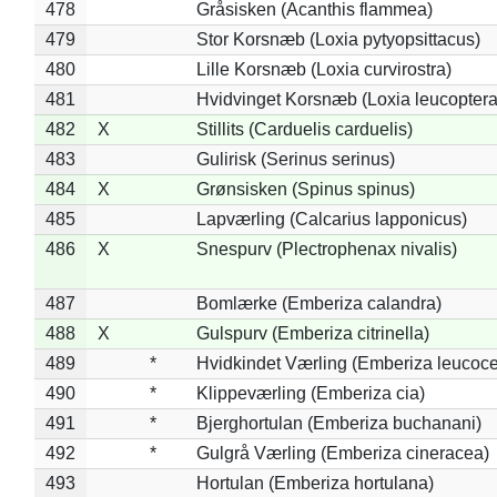
478
Gråsisken (Acanthis flammea)
479
Stor Korsnæb (Loxia pytyopsittacus)
480
Lille Korsnæb (Loxia curvirostra)
481
Hvidvinget Korsnæb (Loxia leucoptera
482
X
Stillits (Carduelis carduelis)
483
Gulirisk (Serinus serinus)
484
X
Grønsisken (Spinus spinus)
485
Lapværling (Calcarius lapponicus)
486
X
Snespurv (Plectrophenax nivalis)
487
Bomlærke (Emberiza calandra)
488
X
Gulspurv (Emberiza citrinella)
489
*
Hvidkindet Værling (Emberiza leucoc
490
*
Klippeværling (Emberiza cia)
491
*
Bjerghortulan (Emberiza buchanani)
492
*
Gulgrå Værling (Emberiza cineracea)
493
Hortulan (Emberiza hortulana)