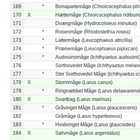
169
*
Bonapartemåge (Chroicocephalus phil
170
X
Hættemåge (Chroicocephalus ridibun
171
Dværgmåge (Hydrocoloeus minutus)
172
*
Rosenmåge (Rhodostethia rosea)
173
*
Lattermåge (Leucophaeus atricilla)
174
*
Præriemåge (Leucophaeus pipixcan)
175
*
Audouinsmåge (Ichthyaetus audouinii
176
Sorthovedet Måge (Ichthyaetus melan
177
*
Stor Sorthovedet Måge (Ichthyaetus ic
178
X
Stormmåge (Larus canus)
179
*
Ringnæbbet Måge (Larus delawarensi
180
X
Svartbag (Larus marinus)
181
*
Gråvinget Måge (Larus glaucescens)
182
Gråmåge (Larus hyperboreus)
183
*
Hvidvinget Måge (Larus glaucoides)
184
X
Sølvmåge (Larus argentatus)