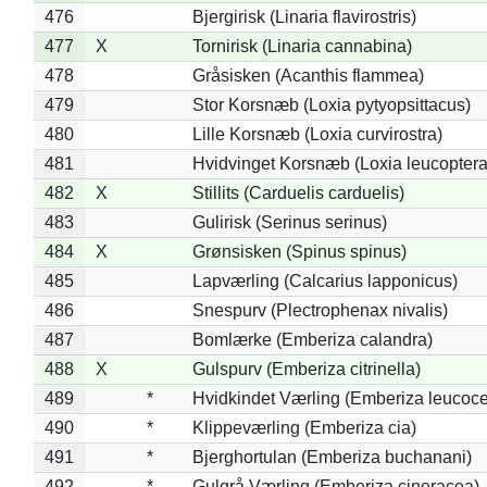
476
Bjergirisk (Linaria flavirostris)
477
X
Tornirisk (Linaria cannabina)
478
Gråsisken (Acanthis flammea)
479
Stor Korsnæb (Loxia pytyopsittacus)
480
Lille Korsnæb (Loxia curvirostra)
481
Hvidvinget Korsnæb (Loxia leucoptera
482
X
Stillits (Carduelis carduelis)
483
Gulirisk (Serinus serinus)
484
X
Grønsisken (Spinus spinus)
485
Lapværling (Calcarius lapponicus)
486
Snespurv (Plectrophenax nivalis)
487
Bomlærke (Emberiza calandra)
488
X
Gulspurv (Emberiza citrinella)
489
*
Hvidkindet Værling (Emberiza leucoc
490
*
Klippeværling (Emberiza cia)
491
*
Bjerghortulan (Emberiza buchanani)
492
*
Gulgrå Værling (Emberiza cineracea)