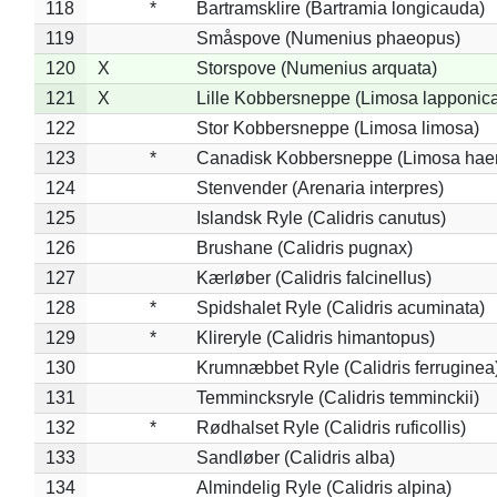
118
*
Bartramsklire (Bartramia longicauda)
119
Småspove (Numenius phaeopus)
120
X
Storspove (Numenius arquata)
121
X
Lille Kobbersneppe (Limosa lapponic
122
Stor Kobbersneppe (Limosa limosa)
123
*
Canadisk Kobbersneppe (Limosa hae
124
Stenvender (Arenaria interpres)
125
Islandsk Ryle (Calidris canutus)
126
Brushane (Calidris pugnax)
127
Kærløber (Calidris falcinellus)
128
*
Spidshalet Ryle (Calidris acuminata)
129
*
Klireryle (Calidris himantopus)
130
Krumnæbbet Ryle (Calidris ferruginea
131
Temmincksryle (Calidris temminckii)
132
*
Rødhalset Ryle (Calidris ruficollis)
133
Sandløber (Calidris alba)
134
Almindelig Ryle (Calidris alpina)