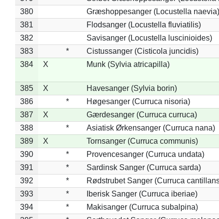
380
Græshoppesanger (Locustella naevia
381
Flodsanger (Locustella fluviatilis)
382
Savisanger (Locustella luscinioides)
383
*
Cistussanger (Cisticola juncidis)
384
X
Munk (Sylvia atricapilla)
385
X
Havesanger (Sylvia borin)
386
*
Høgesanger (Curruca nisoria)
387
X
Gærdesanger (Curruca curruca)
388
*
Asiatisk Ørkensanger (Curruca nana)
389
X
Tornsanger (Curruca communis)
390
*
Provencesanger (Curruca undata)
391
*
Sardinsk Sanger (Curruca sarda)
392
*
Rødstrubet Sanger (Curruca cantillans
393
*
Iberisk Sanger (Curruca iberiae)
394
*
Makisanger (Curruca subalpina)