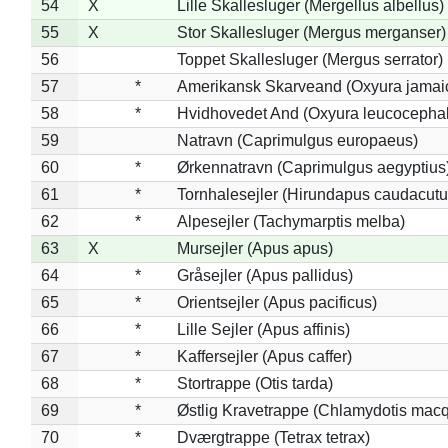
54
X
Lille Skallesluger (Mergellus albellus)
55
X
Stor Skallesluger (Mergus merganser)
56
Toppet Skallesluger (Mergus serrator)
57
*
Amerikansk Skarveand (Oxyura jamai
58
*
Hvidhovedet And (Oxyura leucocepha
59
Natravn (Caprimulgus europaeus)
60
*
Ørkennatravn (Caprimulgus aegyptius
61
*
Tornhalesejler (Hirundapus caudacutu
62
*
Alpesejler (Tachymarptis melba)
63
X
Mursejler (Apus apus)
64
*
Gråsejler (Apus pallidus)
65
*
Orientsejler (Apus pacificus)
66
*
Lille Sejler (Apus affinis)
67
*
Kaffersejler (Apus caffer)
68
*
Stortrappe (Otis tarda)
69
*
Østlig Kravetrappe (Chlamydotis macq
70
*
Dværgtrappe (Tetrax tetrax)