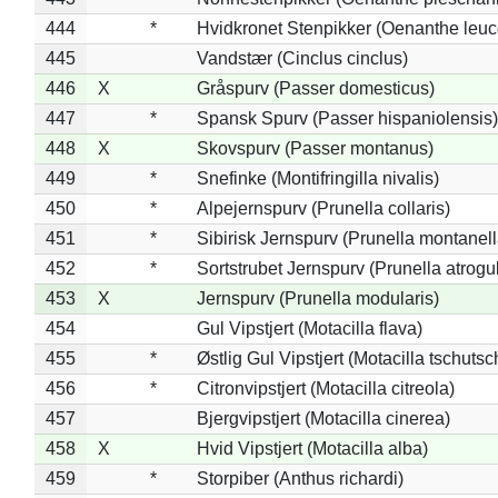
444
*
Hvidkronet Stenpikker (Oenanthe leu
445
Vandstær (Cinclus cinclus)
446
X
Gråspurv (Passer domesticus)
447
*
Spansk Spurv (Passer hispaniolensis)
448
X
Skovspurv (Passer montanus)
449
*
Snefinke (Montifringilla nivalis)
450
*
Alpejernspurv (Prunella collaris)
451
*
Sibirisk Jernspurv (Prunella montanell
452
*
Sortstrubet Jernspurv (Prunella atrogul
453
X
Jernspurv (Prunella modularis)
454
Gul Vipstjert (Motacilla flava)
455
*
Østlig Gul Vipstjert (Motacilla tschuts
456
*
Citronvipstjert (Motacilla citreola)
457
Bjergvipstjert (Motacilla cinerea)
458
X
Hvid Vipstjert (Motacilla alba)
459
*
Storpiber (Anthus richardi)