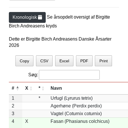
Se årsopdelt oversigt af
Birgitte
Kronologisk
Birch Andreasen
s kryds
Dette er Birgitte Birch Andreasens Danske Årsarter
2026
Copy
CSV
Excel
PDF
Print
Søg:
#
X
*
Navn
1
*
Urfugl (Lyrurus tetrix)
2
Agerhøne (Perdix perdix)
3
Vagtel (Coturnix coturnix)
4
X
Fasan (Phasianus colchicus)