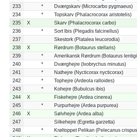
233
*
Dværgskarv (Microcarbo pygmaeus)
234
*
Topskarv (Phalacrocorax aristotelis)
235
X
Skarv (Phalacrocorax carbo)
236
*
Sort Ibis (Plegadis falcinellus)
237
Skestork (Platalea leucorodia)
238
X
Rørdrum (Botaurus stellaris)
239
*
Amerikansk Rørdrum (Botaurus lentig
240
*
Dværghejre (Ixobrychus minutus)
241
*
Nathejre (Nycticorax nycticorax)
242
*
Tophejre (Ardeola ralloides)
243
*
Kohejre (Bubulcus ibis)
244
X
Fiskehejre (Ardea cinerea)
245
*
Purpurhejre (Ardea purpurea)
246
X
Sølvhejre (Ardea alba)
247
Silkehejre (Egretta garzetta)
248
*
Krøltoppet Pelikan (Pelecanus crispus