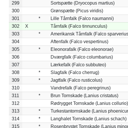
299
Sortspætte (Dryocopus martius)
300
Grønspætte (Picus viridis)
301
*
Lille Tårnfalk (Falco naumanni)
302
X
Tårnfalk (Falco tinnunculus)
303
*
Amerikansk Tårnfalk (Falco sparverius
304
Aftenfalk (Falco vespertinus)
305
*
Eleonorafalk (Falco eleonorae)
306
Dværgfalk (Falco columbarius)
307
Lærkefalk (Falco subbuteo)
308
*
Slagfalk (Falco cherrug)
309
*
Jagtfalk (Falco rusticolus)
310
Vandrefalk (Falco peregrinus)
311
*
Brun Tornskade (Lanius cristatus)
312
Rødrygget Tornskade (Lanius collurio)
313
*
Turkestantornskade (Lanius phoenicur
314
*
Langhalet Tornskade (Lanius schach)
315
*
Rosenbrystet Tornskade (Lanius minor