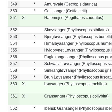
349
*
Amursvale (Cecropis daurica)
350
*
Cettisanger (Cettia cetti)
351
X
Halemejse (Aegithalos caudatus)
352
Skovsanger (Phylloscopus sibilatrix)
353
*
Bjergløvsanger (Phylloscopus bonelli)
354
*
Himalayasanger (Phylloscopus humei
355
Hvidbrynet Løvsanger (Phylloscopus i
356
Fuglekongesanger (Phylloscopus pror
357
*
Schwarz' Løvsanger (Phylloscopus sc
358
*
Sinkiangløvsanger (Phylloscopus gris
359
*
Brun Løvsanger (Phylloscopus fuscat
360
X
Løvsanger (Phylloscopus trochilus)
361
X
Gransanger (Phylloscopus collybita)
362
*
Iberisk Gransanger (Phylloscopus iber