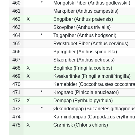
460
*
Mongolsk Piber (Anthus godlewskii)
461
Markpiber (Anthus campestris)
462
X
Engpiber (Anthus pratensis)
463
Skovpiber (Anthus trivialis)
464
*
Tajgapiber (Anthus hodgsoni)
465
Rødstrubet Piber (Anthus cervinus)
466
Bjergpiber (Anthus spinoletta)
467
Skærpiber (Anthus petrosus)
468
X
Bogfinke (Fringilla coelebs)
469
X
Kvækerfinke (Fringilla montifringilla)
470
Kernebider (Coccothraustes coccothra
471
*
Krognæb (Pinicola enucleator)
472
X
Dompap (Pyrrhula pyrrhula)
473
*
Ørkendompap (Bucanetes githagineus
474
Karmindompap (Carpodacus erythrinu
475
X
Grønirisk (Chloris chloris)