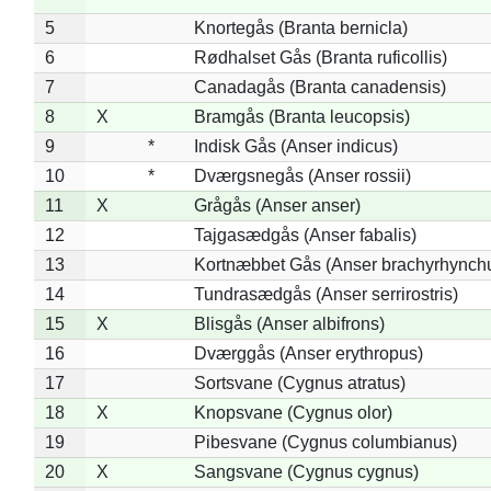
5
Knortegås (Branta bernicla)
6
Rødhalset Gås (Branta ruficollis)
7
Canadagås (Branta canadensis)
8
X
Bramgås (Branta leucopsis)
9
*
Indisk Gås (Anser indicus)
10
*
Dværgsnegås (Anser rossii)
11
X
Grågås (Anser anser)
12
Tajgasædgås (Anser fabalis)
13
Kortnæbbet Gås (Anser brachyrhynch
14
Tundrasædgås (Anser serrirostris)
15
X
Blisgås (Anser albifrons)
16
Dværggås (Anser erythropus)
17
Sortsvane (Cygnus atratus)
18
X
Knopsvane (Cygnus olor)
19
Pibesvane (Cygnus columbianus)
20
X
Sangsvane (Cygnus cygnus)