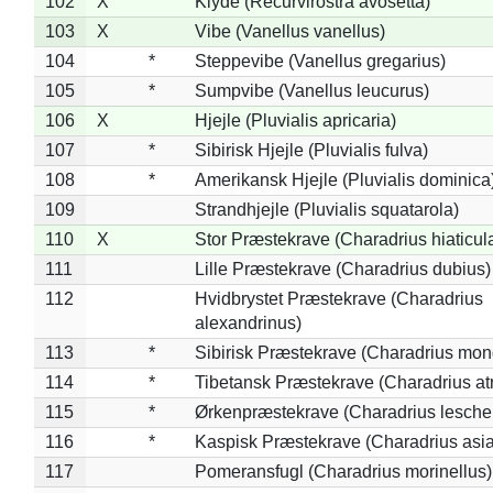
102
X
Klyde (Recurvirostra avosetta)
103
X
Vibe (Vanellus vanellus)
104
*
Steppevibe (Vanellus gregarius)
105
*
Sumpvibe (Vanellus leucurus)
106
X
Hjejle (Pluvialis apricaria)
107
*
Sibirisk Hjejle (Pluvialis fulva)
108
*
Amerikansk Hjejle (Pluvialis dominica
109
Strandhjejle (Pluvialis squatarola)
110
X
Stor Præstekrave (Charadrius hiaticul
111
Lille Præstekrave (Charadrius dubius)
112
Hvidbrystet Præstekrave (Charadrius
alexandrinus)
113
*
Sibirisk Præstekrave (Charadrius mon
114
*
Tibetansk Præstekrave (Charadrius atr
115
*
Ørkenpræstekrave (Charadrius leschen
116
*
Kaspisk Præstekrave (Charadrius asia
117
Pomeransfugl (Charadrius morinellus)