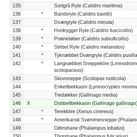
135
Sortgrå Ryle (Calidris maritima)
136
*
Bairdsryle (Calidris bairdii)
137
Dværgryle (Calidris minuta)
138
*
Hvidrygget Ryle (Calidris fuscicollis)
139
*
Prærieløber (Calidris subruficollis)
140
*
Stribet Ryle (Calidris melanotos)
141
*
Tyknæbbet Dværgryle (Calidris pusilla
142
*
Langnæbbet Sneppeklire (Limnodrom
scolopaceus)
143
Skovsneppe (Scolopax rusticola)
144
Enkeltbekkasin (Lymnocryptes minimu
145
Tredækker (Gallinago media)
146
X
Dobbeltbekkasin (Gallinago gallinago
147
*
Terekklire (Xenus cinereus)
148
*
Amerikansk Svømmesneppe (Phalaropu
149
Odinshane (Phalaropus lobatus)
150
Thorshane (Phalaropus fulicarius)