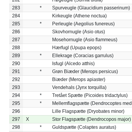
283
*
Spurveugle (Glaucidium passerinum)
284
Kirkeugle (Athene noctua)
285
*
Perleugle (Aegolius funereus)
286
Skovhornugle (Asio otus)
287
Mosehornugle (Asio flammeus)
288
Hærfugl (Upupa epops)
289
*
Ellekrage (Coracias garrulus)
290
Isfugl (Alcedo atthis)
291
*
Grøn Biæder (Merops persicus)
292
Biæder (Merops apiaster)
293
Vendehals (Jynx torquilla)
294
*
Tretået Spætte (Picoides tridactylus)
295
*
Mellemflagspætte (Dendrocoptes med
296
Lille Flagspætte (Dryobates minor)
297
X
Stor Flagspætte (Dendrocopos major)
298
*
Guldspætte (Colaptes auratus)