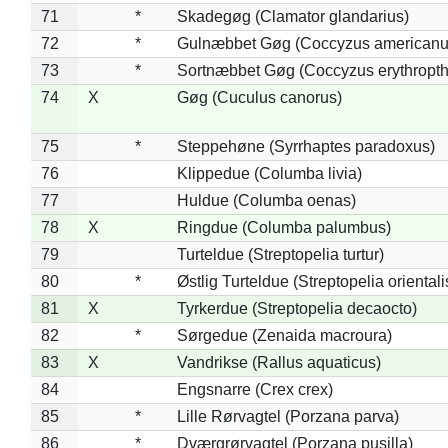
71
*
Skadegøg (Clamator glandarius)
72
*
Gulnæbbet Gøg (Coccyzus americanu
73
*
Sortnæbbet Gøg (Coccyzus erythropt
74
X
Gøg (Cuculus canorus)
75
*
Steppehøne (Syrrhaptes paradoxus)
76
Klippedue (Columba livia)
77
Huldue (Columba oenas)
78
X
Ringdue (Columba palumbus)
79
Turteldue (Streptopelia turtur)
80
*
Østlig Turteldue (Streptopelia orientali
81
X
Tyrkerdue (Streptopelia decaocto)
82
*
Sørgedue (Zenaida macroura)
83
X
Vandrikse (Rallus aquaticus)
84
Engsnarre (Crex crex)
85
*
Lille Rørvagtel (Porzana parva)
86
*
Dværgrørvagtel (Porzana pusilla)