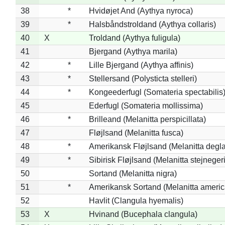
38
*
Hvidøjet And (Aythya nyroca)
39
*
Halsbåndstroldand (Aythya collaris)
40
X
Troldand (Aythya fuligula)
41
Bjergand (Aythya marila)
42
*
Lille Bjergand (Aythya affinis)
43
*
Stellersand (Polysticta stelleri)
44
*
Kongeederfugl (Somateria spectabilis
45
Ederfugl (Somateria mollissima)
46
*
Brilleand (Melanitta perspicillata)
47
Fløjlsand (Melanitta fusca)
48
*
Amerikansk Fløjlsand (Melanitta degla
49
*
Sibirisk Fløjlsand (Melanitta stejnegeri
50
Sortand (Melanitta nigra)
51
*
Amerikansk Sortand (Melanitta ameri
52
Havlit (Clangula hyemalis)
53
X
Hvinand (Bucephala clangula)