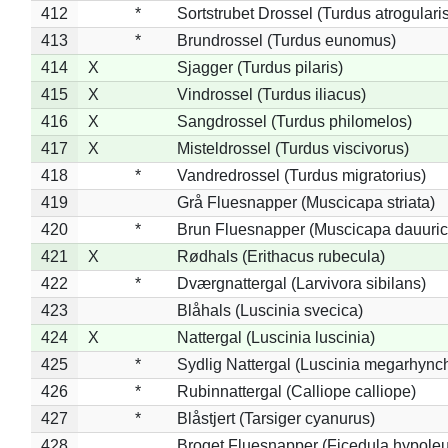
412
*
Sortstrubet Drossel (Turdus atrogularis
413
*
Brundrossel (Turdus eunomus)
414
X
Sjagger (Turdus pilaris)
415
X
Vindrossel (Turdus iliacus)
416
X
Sangdrossel (Turdus philomelos)
417
X
Misteldrossel (Turdus viscivorus)
418
*
Vandredrossel (Turdus migratorius)
419
Grå Fluesnapper (Muscicapa striata)
420
*
Brun Fluesnapper (Muscicapa dauuric
421
X
Rødhals (Erithacus rubecula)
422
*
Dværgnattergal (Larvivora sibilans)
423
Blåhals (Luscinia svecica)
424
X
Nattergal (Luscinia luscinia)
425
*
Sydlig Nattergal (Luscinia megarhync
426
*
Rubinnattergal (Calliope calliope)
427
*
Blåstjert (Tarsiger cyanurus)
428
Broget Fluesnapper (Ficedula hypole