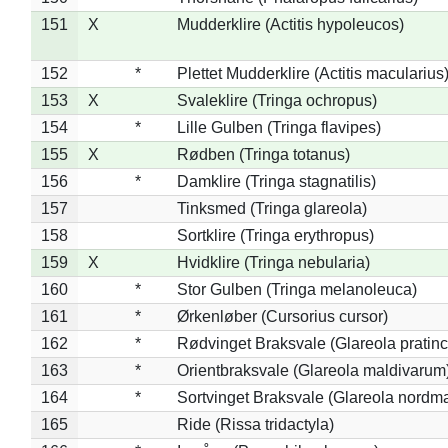
151
X
Mudderklire (Actitis hypoleucos)
152
*
Plettet Mudderklire (Actitis macularius
153
X
Svaleklire (Tringa ochropus)
154
*
Lille Gulben (Tringa flavipes)
155
X
Rødben (Tringa totanus)
156
*
Damklire (Tringa stagnatilis)
157
Tinksmed (Tringa glareola)
158
Sortklire (Tringa erythropus)
159
X
Hvidklire (Tringa nebularia)
160
*
Stor Gulben (Tringa melanoleuca)
161
*
Ørkenløber (Cursorius cursor)
162
*
Rødvinget Braksvale (Glareola pratinc
163
*
Orientbraksvale (Glareola maldivarum
164
*
Sortvinget Braksvale (Glareola nordm
165
Ride (Rissa tridactyla)