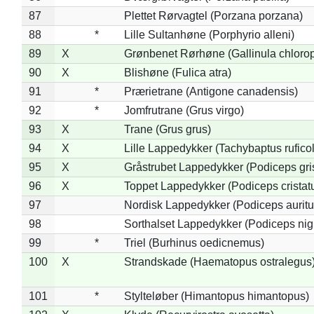
87
Plettet Rørvagtel (Porzana porzana)
88
*
Lille Sultanhøne (Porphyrio alleni)
89
X
Grønbenet Rørhøne (Gallinula chloro
90
X
Blishøne (Fulica atra)
91
*
Prærietrane (Antigone canadensis)
92
*
Jomfrutrane (Grus virgo)
93
X
Trane (Grus grus)
94
X
Lille Lappedykker (Tachybaptus ruficol
95
X
Gråstrubet Lappedykker (Podiceps gr
96
X
Toppet Lappedykker (Podiceps cristat
97
Nordisk Lappedykker (Podiceps auritu
98
Sorthalset Lappedykker (Podiceps nigri
99
*
Triel (Burhinus oedicnemus)
100
X
Strandskade (Haematopus ostralegus
101
*
Stylteløber (Himantopus himantopus)