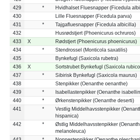
429
*
Hvidhalset Fluesnapper (Ficedula albic
430
Lille Fluesnapper (Ficedula parva)
431
*
Tajgafluesnapper (Ficedula albicilla)
432
Husrødstjert (Phoenicurus ochruros)
433
X
Rødstjert (Phoenicurus phoenicurus)
434
*
Stendrossel (Monticola saxatilis)
435
Bynkefugl (Saxicola rubetra)
436
X
Sortstrubet Bynkefugl (Saxicola rubico
437
*
Sibirisk Bynkefugl (Saxicola maurus)
438
Stenpikker (Oenanthe oenanthe)
439
*
Isabellastenpikker (Oenanthe isabelli
440
*
Ørkenstenpikker (Oenanthe deserti)
441
*
Vestlig Middelhavsstenpikker (Oenant
hispanica)
442
*
Østlig Middelhavsstenpikker (Oenant
melanoleuca)
443
*
Nonnestenpikker (Oenanthe pleschan