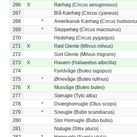
266
X
Rørhøg (Circus aeruginosus)
267
Blå Kærhøg (Circus cyaneus)
268
*
Amerikansk Kærhøg (Circus hudsoniu
269
*
Steppehøg (Circus macrourus)
270
Hedehøg (Circus pygargus)
271
X
Rød Glente (Milvus milvus)
272
Sort Glente (Milvus migrans)
273
X
Havørn (Haliaeetus albicilla)
274
Fjeldvåge (Buteo lagopus)
275
*
Ørnevåge (Buteo rufinus)
276
X
Musvåge (Buteo buteo)
277
Slørugle (Tyto alba)
278
*
Dværghornugle (Otus scops)
279
*
Sneugle (Bubo scandiacus)
280
Stor Hornugle (Bubo bubo)
281
Natugle (Strix aluco)
282
*
Høgeugle (Surnia ulula)