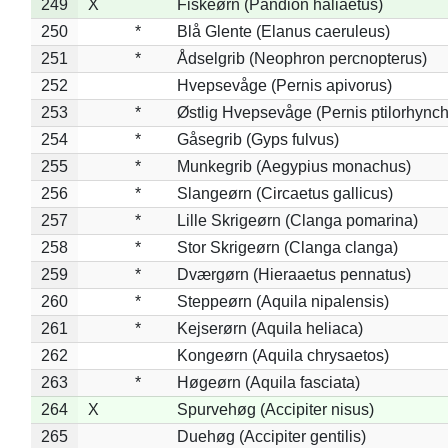
249
X
Fiskeørn (Pandion haliaetus)
250
*
Blå Glente (Elanus caeruleus)
251
*
Ådselgrib (Neophron percnopterus)
252
Hvepsevåge (Pernis apivorus)
253
*
Østlig Hvepsevåge (Pernis ptilorhync
254
*
Gåsegrib (Gyps fulvus)
255
*
Munkegrib (Aegypius monachus)
256
*
Slangeørn (Circaetus gallicus)
257
*
Lille Skrigeørn (Clanga pomarina)
258
*
Stor Skrigeørn (Clanga clanga)
259
*
Dværgørn (Hieraaetus pennatus)
260
*
Steppeørn (Aquila nipalensis)
261
*
Kejserørn (Aquila heliaca)
262
Kongeørn (Aquila chrysaetos)
263
*
Høgeørn (Aquila fasciata)
264
X
Spurvehøg (Accipiter nisus)
265
Duehøg (Accipiter gentilis)