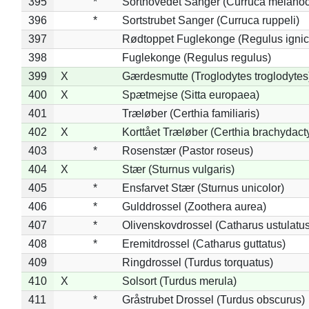
395
*
Sorthovedet Sanger (Curruca melano
396
*
Sortstrubet Sanger (Curruca ruppeli)
397
Rødtoppet Fuglekonge (Regulus ignica
398
Fuglekonge (Regulus regulus)
399
X
Gærdesmutte (Troglodytes troglodytes
400
X
Spætmejse (Sitta europaea)
401
Træløber (Certhia familiaris)
402
X
Korttået Træløber (Certhia brachydact
403
*
Rosenstær (Pastor roseus)
404
X
Stær (Sturnus vulgaris)
405
*
Ensfarvet Stær (Sturnus unicolor)
406
*
Gulddrossel (Zoothera aurea)
407
*
Olivenskovdrossel (Catharus ustulatus
408
*
Eremitdrossel (Catharus guttatus)
409
Ringdrossel (Turdus torquatus)
410
X
Solsort (Turdus merula)
411
*
Gråstrubet Drossel (Turdus obscurus)