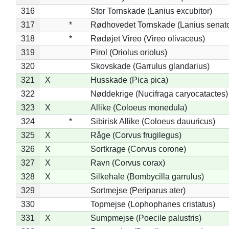
316
Stor Tornskade (Lanius excubitor)
317
*
Rødhovedet Tornskade (Lanius senato
318
*
Rødøjet Vireo (Vireo olivaceus)
319
Pirol (Oriolus oriolus)
320
Skovskade (Garrulus glandarius)
321
X
Husskade (Pica pica)
322
Nøddekrige (Nucifraga caryocatactes)
323
X
Allike (Coloeus monedula)
324
*
Sibirisk Allike (Coloeus dauuricus)
325
X
Råge (Corvus frugilegus)
326
X
Sortkrage (Corvus corone)
327
X
Ravn (Corvus corax)
328
X
Silkehale (Bombycilla garrulus)
329
Sortmejse (Periparus ater)
330
Topmejse (Lophophanes cristatus)
331
X
Sumpmejse (Poecile palustris)