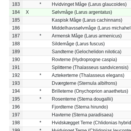
183
*
Hvidvinget Måge (Larus glaucoides)
184
X
Sølvmåge (Larus argentatus)
185
Kaspisk Måge (Larus cachinnans)
186
Middelhavssølvmåge (Larus michahell
187
*
Armensk Måge (Larus armenicus)
188
Sildemåge (Larus fuscus)
189
Sandterne (Gelochelidon nilotica)
190
Rovterne (Hydroprogne caspia)
191
Splitterne (Thalasseus sandvicensis)
192
*
Aztekerterne (Thalasseus elegans)
193
Dværgterne (Sternula albifrons)
194
*
Brilleterne (Onychoprion anaethetus)
195
*
Rosenterne (Sterna dougallii)
196
Fjordterne (Sterna hirundo)
197
Havterne (Sterna paradisaea)
198
*
Hvidskægget Terne (Chlidonias hybrid
199
*
Hvidvinget Terne (Chlidonias leucopte