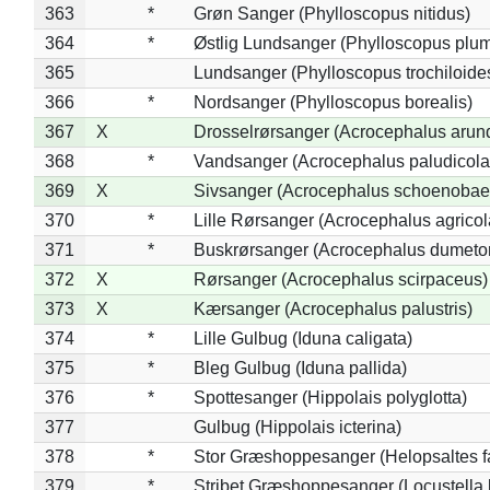
363
*
Grøn Sanger (Phylloscopus nitidus)
364
*
Østlig Lundsanger (Phylloscopus plum
365
Lundsanger (Phylloscopus trochiloide
366
*
Nordsanger (Phylloscopus borealis)
367
X
Drosselrørsanger (Acrocephalus arun
368
*
Vandsanger (Acrocephalus paludicola
369
X
Sivsanger (Acrocephalus schoenobae
370
*
Lille Rørsanger (Acrocephalus agricol
371
*
Buskrørsanger (Acrocephalus dumeto
372
X
Rørsanger (Acrocephalus scirpaceus)
373
X
Kærsanger (Acrocephalus palustris)
374
*
Lille Gulbug (Iduna caligata)
375
*
Bleg Gulbug (Iduna pallida)
376
*
Spottesanger (Hippolais polyglotta)
377
Gulbug (Hippolais icterina)
378
*
Stor Græshoppesanger (Helopsaltes fa
379
*
Stribet Græshoppesanger (Locustella 