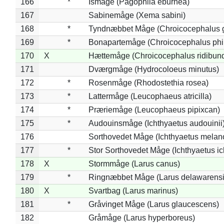
166
*
Ismåge (Pagophila eburnea)
167
Sabinemåge (Xema sabini)
168
*
Tyndnæbbet Måge (Chroicocephalus 
169
*
Bonapartemåge (Chroicocephalus phil
170
X
Hættemåge (Chroicocephalus ridibun
171
Dværgmåge (Hydrocoloeus minutus)
172
*
Rosenmåge (Rhodostethia rosea)
173
*
Lattermåge (Leucophaeus atricilla)
174
*
Præriemåge (Leucophaeus pipixcan)
175
*
Audouinsmåge (Ichthyaetus audouinii
176
Sorthovedet Måge (Ichthyaetus melan
177
*
Stor Sorthovedet Måge (Ichthyaetus ic
178
X
Stormmåge (Larus canus)
179
*
Ringnæbbet Måge (Larus delawarensi
180
X
Svartbag (Larus marinus)
181
*
Gråvinget Måge (Larus glaucescens)
182
Gråmåge (Larus hyperboreus)