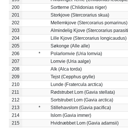
200
Sortterne (Chlidonias niger)
201
Storkjove (Stercorarius skua)
202
Mellemkjove (Stercorarius pomarinus)
203
Almindelig Kjove (Stercorarius parasit
204
Lille Kjove (Stercorarius longicaudus)
205
Søkonge (Alle alle)
206
*
Polarlomvie (Uria lomvia)
207
Lomvie (Uria aalge)
208
Alk (Alca torda)
209
Tejst (Cepphus grylle)
210
Lunde (Fratercula arctica)
211
Rødstrubet Lom (Gavia stellata)
212
Sortstrubet Lom (Gavia arctica)
213
*
Stillehavslom (Gavia pacifica)
214
Islom (Gavia immer)
215
Hvidnæbbet Lom (Gavia adamsii)