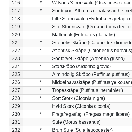
216
*
Wilsons Stormsvale (Oceanites ocean
217
*
Sortbrynet Albatros (Thalassarche me
218
Lille Stormsvale (Hydrobates pelagicu
219
Stor Stormsvale (Oceanodroma leuco
220
Mallemuk (Fulmarus glacialis)
221
*
Scopolis Skråpe (Calonectris diomed
222
*
Atlantisk Skråpe (Calonectris borealis
223
Sodfarvet Skråpe (Ardenna grisea)
224
*
Storskråpe (Ardenna gravis)
225
Almindelig Skråpe (Puffinus puffinus)
226
*
Middelhavsskråpe (Puffinus yelkouan)
227
*
Tropeskråpe (Puffinus lherminieri)
228
*
Sort Stork (Ciconia nigra)
229
Hvid Stork (Ciconia ciconia)
230
*
Pragtfregatfugl (Fregata magnificens)
231
Sule (Morus bassanus)
232
*
Brun Sule (Sula leucogaster)