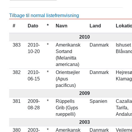
Tilbage til normal listefremvisning
#
Dato
*
Navn
Land
Lokati
2010
383
2010-
*
Amerikansk
Danmark
Ishuset
10-20
Sortand
Blåvan
(Melanitta
americana)
382
2010-
*
Orientsejler
Danmark
Hejresø
06-15
(Apus
Klamag
pacificus)
2009
381
2009-
*
Rüppells
Spanien
Cazalla
08-28
Grib (Gyps
Tarifa,
rueppelli)
Andalu
2003
380
2003-
*
Amerikansk
Danmark
Vejlern