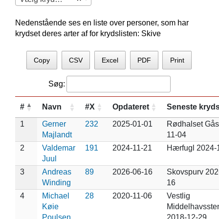
Nedenstående ses en liste over personer, som har
krydset deres arter af for krydslisten: Skive
Copy
CSV
Excel
PDF
Print
Søg:
#
Navn
#X
Opdateret
Seneste kryd
1
Gerner
232
2025-01-01
Rødhalset Gås
Majlandt
11-04
2
Valdemar
191
2024-11-21
Hærfugl 2024-
Juul
3
Andreas
89
2026-06-16
Skovspurv 202
Winding
16
4
Michael
28
2020-11-06
Vestlig
Køie
Middelhavsste
Poulsen
2018-12-29