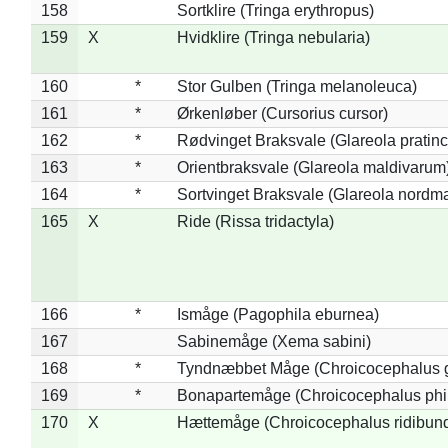
158
Sortklire (Tringa erythropus)
159
X
Hvidklire (Tringa nebularia)
160
*
Stor Gulben (Tringa melanoleuca)
161
*
Ørkenløber (Cursorius cursor)
162
*
Rødvinget Braksvale (Glareola pratinc
163
*
Orientbraksvale (Glareola maldivarum
164
*
Sortvinget Braksvale (Glareola nordm
165
X
Ride (Rissa tridactyla)
166
*
Ismåge (Pagophila eburnea)
167
Sabinemåge (Xema sabini)
168
*
Tyndnæbbet Måge (Chroicocephalus 
169
*
Bonapartemåge (Chroicocephalus phil
170
X
Hættemåge (Chroicocephalus ridibun