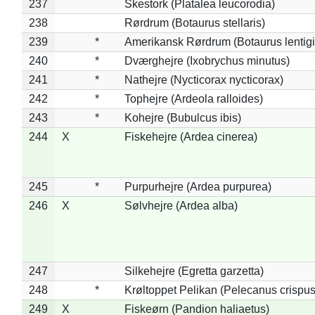
237
Skestork (Platalea leucorodia)
238
Rørdrum (Botaurus stellaris)
239
*
Amerikansk Rørdrum (Botaurus lentig
240
*
Dværghejre (Ixobrychus minutus)
241
*
Nathejre (Nycticorax nycticorax)
242
*
Tophejre (Ardeola ralloides)
243
*
Kohejre (Bubulcus ibis)
244
X
Fiskehejre (Ardea cinerea)
245
*
Purpurhejre (Ardea purpurea)
246
X
Sølvhejre (Ardea alba)
247
Silkehejre (Egretta garzetta)
248
*
Krøltoppet Pelikan (Pelecanus crispus
249
X
Fiskeørn (Pandion haliaetus)