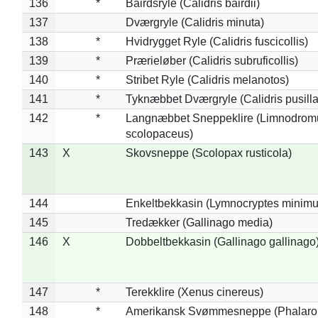
136
*
Bairdsryle (Calidris bairdii)
137
Dværgryle (Calidris minuta)
138
*
Hvidrygget Ryle (Calidris fuscicollis)
139
*
Prærieløber (Calidris subruficollis)
140
*
Stribet Ryle (Calidris melanotos)
141
*
Tyknæbbet Dværgryle (Calidris pusilla
142
*
Langnæbbet Sneppeklire (Limnodrom
scolopaceus)
143
X
Skovsneppe (Scolopax rusticola)
144
Enkeltbekkasin (Lymnocryptes minimu
145
Tredækker (Gallinago media)
146
X
Dobbeltbekkasin (Gallinago gallinago
147
*
Terekklire (Xenus cinereus)
148
*
Amerikansk Svømmesneppe (Phalaropu