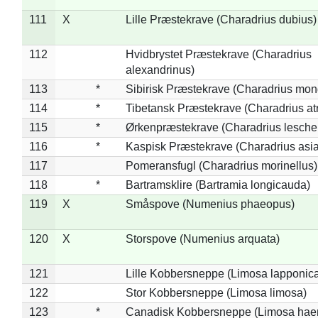
111
X
Lille Præstekrave (Charadrius dubius)
112
Hvidbrystet Præstekrave (Charadrius
alexandrinus)
113
*
Sibirisk Præstekrave (Charadrius mon
114
*
Tibetansk Præstekrave (Charadrius atr
115
*
Ørkenpræstekrave (Charadrius leschen
116
*
Kaspisk Præstekrave (Charadrius asia
117
Pomeransfugl (Charadrius morinellus)
118
*
Bartramsklire (Bartramia longicauda)
119
X
Småspove (Numenius phaeopus)
120
X
Storspove (Numenius arquata)
121
Lille Kobbersneppe (Limosa lapponic
122
Stor Kobbersneppe (Limosa limosa)
123
*
Canadisk Kobbersneppe (Limosa hae