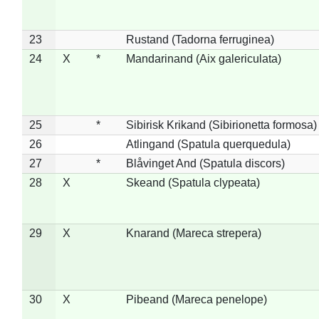
23
Rustand (Tadorna ferruginea)
24
X
*
Mandarinand (Aix galericulata)
25
*
Sibirisk Krikand (Sibirionetta formosa)
26
Atlingand (Spatula querquedula)
27
*
Blåvinget And (Spatula discors)
28
X
Skeand (Spatula clypeata)
29
X
Knarand (Mareca strepera)
30
X
Pibeand (Mareca penelope)