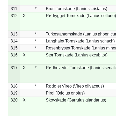
311
*
Brun Tornskade (Lanius cristatus)
312
X
Rødrygget Tornskade (Lanius collurio)
313
*
Turkestantornskade (Lanius phoenicur
314
*
Langhalet Tornskade (Lanius schach)
315
*
Rosenbrystet Tornskade (Lanius minor
316
X
Stor Tornskade (Lanius excubitor)
317
X
*
Rødhovedet Tornskade (Lanius senato
318
*
Rødøjet Vireo (Vireo olivaceus)
319
Pirol (Oriolus oriolus)
320
X
Skovskade (Garrulus glandarius)