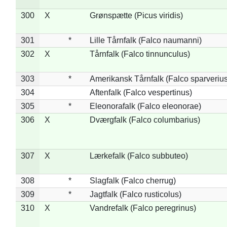
300
X
Grønspætte (Picus viridis)
301
*
Lille Tårnfalk (Falco naumanni)
302
X
Tårnfalk (Falco tinnunculus)
303
*
Amerikansk Tårnfalk (Falco sparverius
304
Aftenfalk (Falco vespertinus)
305
*
Eleonorafalk (Falco eleonorae)
306
X
Dværgfalk (Falco columbarius)
307
X
Lærkefalk (Falco subbuteo)
308
*
Slagfalk (Falco cherrug)
309
*
Jagtfalk (Falco rusticolus)
310
X
Vandrefalk (Falco peregrinus)