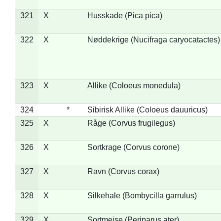
321
X
Husskade (Pica pica)
322
X
Nøddekrige (Nucifraga caryocatactes)
323
X
Allike (Coloeus monedula)
324
*
Sibirisk Allike (Coloeus dauuricus)
325
X
Råge (Corvus frugilegus)
326
X
Sortkrage (Corvus corone)
327
X
Ravn (Corvus corax)
328
X
Silkehale (Bombycilla garrulus)
329
X
Sortmejse (Periparus ater)