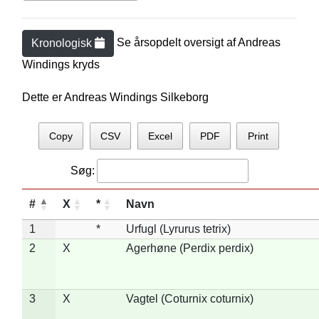
Se årsopdelt oversigt af
Andreas
Kronologisk
Winding
s kryds
Dette er Andreas Windings Silkeborg
Copy
CSV
Excel
PDF
Print
Søg:
#
X
*
Navn
1
*
Urfugl (Lyrurus tetrix)
2
X
Agerhøne (Perdix perdix)
3
X
Vagtel (Coturnix coturnix)