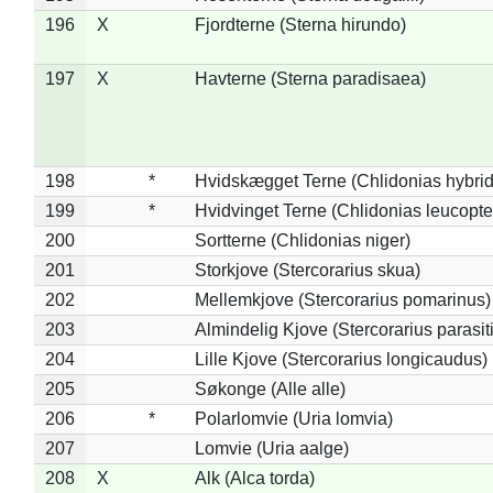
196
X
Fjordterne (Sterna hirundo)
197
X
Havterne (Sterna paradisaea)
198
*
Hvidskægget Terne (Chlidonias hybrid
199
*
Hvidvinget Terne (Chlidonias leucopte
200
Sortterne (Chlidonias niger)
201
Storkjove (Stercorarius skua)
202
Mellemkjove (Stercorarius pomarinus)
203
Almindelig Kjove (Stercorarius parasit
204
Lille Kjove (Stercorarius longicaudus)
205
Søkonge (Alle alle)
206
*
Polarlomvie (Uria lomvia)
207
Lomvie (Uria aalge)
208
X
Alk (Alca torda)