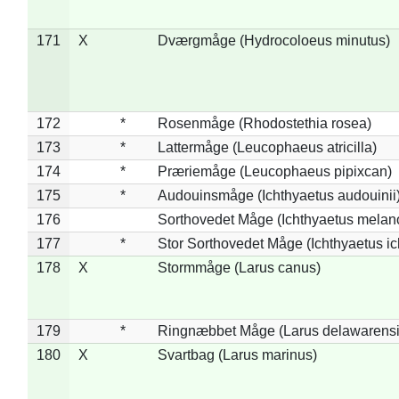
171
X
Dværgmåge (Hydrocoloeus minutus)
172
*
Rosenmåge (Rhodostethia rosea)
173
*
Lattermåge (Leucophaeus atricilla)
174
*
Præriemåge (Leucophaeus pipixcan)
175
*
Audouinsmåge (Ichthyaetus audouinii
176
Sorthovedet Måge (Ichthyaetus melan
177
*
Stor Sorthovedet Måge (Ichthyaetus ic
178
X
Stormmåge (Larus canus)
179
*
Ringnæbbet Måge (Larus delawarensi
180
X
Svartbag (Larus marinus)