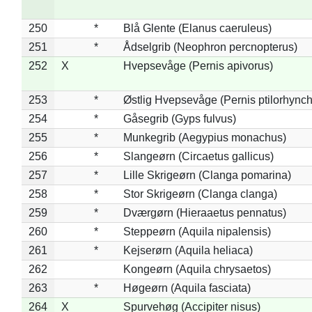
250
*
Blå Glente (Elanus caeruleus)
251
*
Ådselgrib (Neophron percnopterus)
252
X
Hvepsevåge (Pernis apivorus)
253
*
Østlig Hvepsevåge (Pernis ptilorhync
254
*
Gåsegrib (Gyps fulvus)
255
*
Munkegrib (Aegypius monachus)
256
*
Slangeørn (Circaetus gallicus)
257
*
Lille Skrigeørn (Clanga pomarina)
258
*
Stor Skrigeørn (Clanga clanga)
259
*
Dværgørn (Hieraaetus pennatus)
260
*
Steppeørn (Aquila nipalensis)
261
*
Kejserørn (Aquila heliaca)
262
Kongeørn (Aquila chrysaetos)
263
*
Høgeørn (Aquila fasciata)
264
X
Spurvehøg (Accipiter nisus)