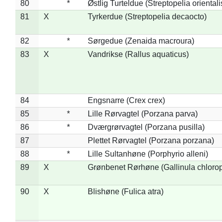
80
*
Østlig Turteldue (Streptopelia orientali
81
X
Tyrkerdue (Streptopelia decaocto)
82
*
Sørgedue (Zenaida macroura)
83
X
Vandrikse (Rallus aquaticus)
84
Engsnarre (Crex crex)
85
*
Lille Rørvagtel (Porzana parva)
86
*
Dværgrørvagtel (Porzana pusilla)
87
Plettet Rørvagtel (Porzana porzana)
88
*
Lille Sultanhøne (Porphyrio alleni)
89
X
Grønbenet Rørhøne (Gallinula chloro
90
X
Blishøne (Fulica atra)