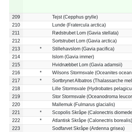
209
Tejst (Cepphus grylle)
210
Lunde (Fratercula arctica)
211
Rødstrubet Lom (Gavia stellata)
212
Sortstrubet Lom (Gavia arctica)
213
*
Stillehavslom (Gavia pacifica)
214
Islom (Gavia immer)
215
Hvidnæbbet Lom (Gavia adamsii)
216
*
Wilsons Stormsvale (Oceanites ocean
217
*
Sortbrynet Albatros (Thalassarche me
218
Lille Stormsvale (Hydrobates pelagicu
219
Stor Stormsvale (Oceanodroma leuco
220
Mallemuk (Fulmarus glacialis)
221
*
Scopolis Skråpe (Calonectris diomed
222
*
Atlantisk Skråpe (Calonectris borealis
223
Sodfarvet Skråpe (Ardenna grisea)