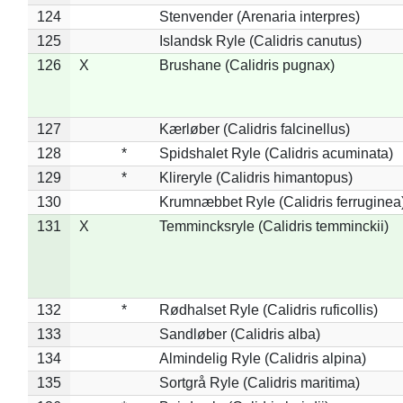
124
Stenvender (Arenaria interpres)
125
Islandsk Ryle (Calidris canutus)
126
X
Brushane (Calidris pugnax)
127
Kærløber (Calidris falcinellus)
128
*
Spidshalet Ryle (Calidris acuminata)
129
*
Klireryle (Calidris himantopus)
130
Krumnæbbet Ryle (Calidris ferruginea
131
X
Temmincksryle (Calidris temminckii)
132
*
Rødhalset Ryle (Calidris ruficollis)
133
Sandløber (Calidris alba)
134
Almindelig Ryle (Calidris alpina)
135
Sortgrå Ryle (Calidris maritima)