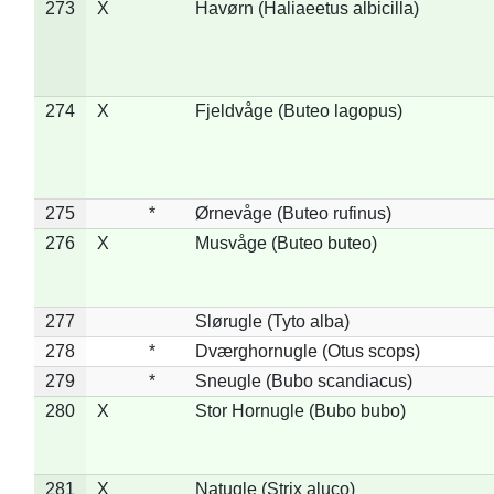
273
X
Havørn (Haliaeetus albicilla)
274
X
Fjeldvåge (Buteo lagopus)
275
*
Ørnevåge (Buteo rufinus)
276
X
Musvåge (Buteo buteo)
277
Slørugle (Tyto alba)
278
*
Dværghornugle (Otus scops)
279
*
Sneugle (Bubo scandiacus)
280
X
Stor Hornugle (Bubo bubo)
281
X
Natugle (Strix aluco)