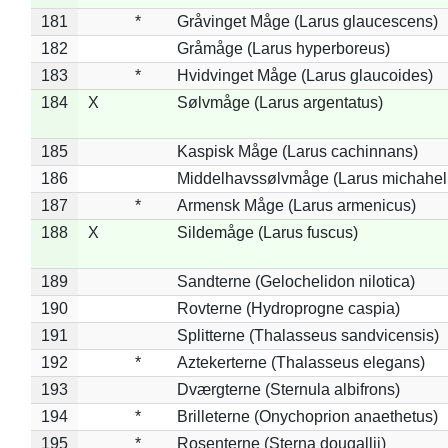
181
*
Gråvinget Måge (Larus glaucescens)
182
Gråmåge (Larus hyperboreus)
183
*
Hvidvinget Måge (Larus glaucoides)
184
X
Sølvmåge (Larus argentatus)
185
Kaspisk Måge (Larus cachinnans)
186
Middelhavssølvmåge (Larus michahell
187
*
Armensk Måge (Larus armenicus)
188
X
Sildemåge (Larus fuscus)
189
Sandterne (Gelochelidon nilotica)
190
Rovterne (Hydroprogne caspia)
191
Splitterne (Thalasseus sandvicensis)
192
*
Aztekerterne (Thalasseus elegans)
193
Dværgterne (Sternula albifrons)
194
*
Brilleterne (Onychoprion anaethetus)
195
*
Rosenterne (Sterna dougallii)