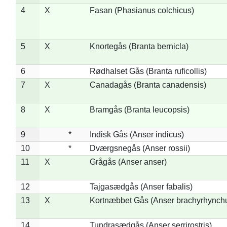
4
X
Fasan (Phasianus colchicus)
5
X
Knortegås (Branta bernicla)
6
Rødhalset Gås (Branta ruficollis)
7
X
Canadagås (Branta canadensis)
8
X
Bramgås (Branta leucopsis)
9
*
Indisk Gås (Anser indicus)
10
*
Dværgsnegås (Anser rossii)
11
X
Grågås (Anser anser)
12
Tajgasædgås (Anser fabalis)
13
X
Kortnæbbet Gås (Anser brachyrhynch
14
Tundrasædgås (Anser serrirostris)