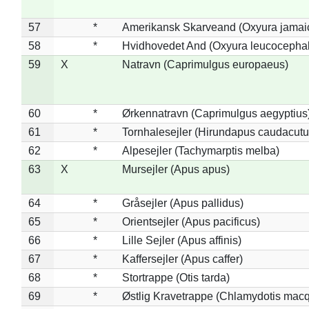
57
*
Amerikansk Skarveand (Oxyura jamai
58
*
Hvidhovedet And (Oxyura leucocepha
59
X
Natravn (Caprimulgus europaeus)
60
*
Ørkennatravn (Caprimulgus aegyptius
61
*
Tornhalesejler (Hirundapus caudacutu
62
*
Alpesejler (Tachymarptis melba)
63
X
Mursejler (Apus apus)
64
*
Gråsejler (Apus pallidus)
65
*
Orientsejler (Apus pacificus)
66
*
Lille Sejler (Apus affinis)
67
*
Kaffersejler (Apus caffer)
68
*
Stortrappe (Otis tarda)
69
*
Østlig Kravetrappe (Chlamydotis macq