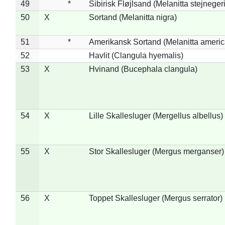
49
*
Sibirisk Fløjlsand (Melanitta stejnegeri
50
X
Sortand (Melanitta nigra)
51
*
Amerikansk Sortand (Melanitta ameri
52
Havlit (Clangula hyemalis)
53
X
Hvinand (Bucephala clangula)
54
X
Lille Skallesluger (Mergellus albellus)
55
X
Stor Skallesluger (Mergus merganser)
56
X
Toppet Skallesluger (Mergus serrator)