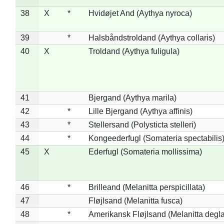
38
X
*
Hvidøjet And (Aythya nyroca)
39
*
Halsbåndstroldand (Aythya collaris)
40
X
Troldand (Aythya fuligula)
41
Bjergand (Aythya marila)
42
*
Lille Bjergand (Aythya affinis)
43
*
Stellersand (Polysticta stelleri)
44
*
Kongeederfugl (Somateria spectabilis
45
X
Ederfugl (Somateria mollissima)
46
*
Brilleand (Melanitta perspicillata)
47
Fløjlsand (Melanitta fusca)
48
*
Amerikansk Fløjlsand (Melanitta degla