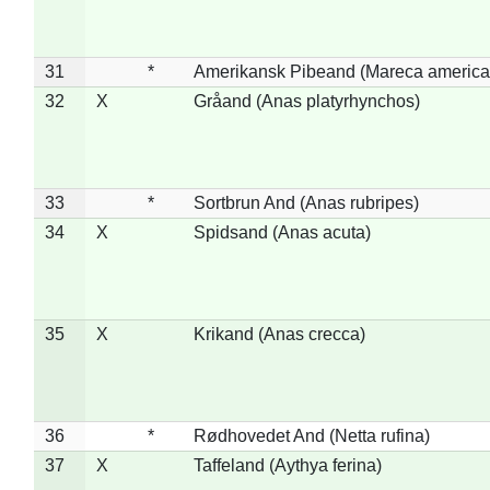
31
*
Amerikansk Pibeand (Mareca america
32
X
Gråand (Anas platyrhynchos)
33
*
Sortbrun And (Anas rubripes)
34
X
Spidsand (Anas acuta)
35
X
Krikand (Anas crecca)
36
*
Rødhovedet And (Netta rufina)
37
X
Taffeland (Aythya ferina)