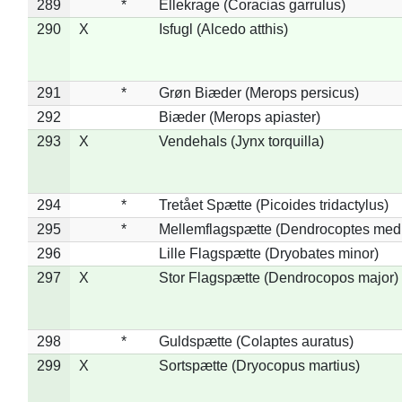
289
*
Ellekrage (Coracias garrulus)
290
X
Isfugl (Alcedo atthis)
291
*
Grøn Biæder (Merops persicus)
292
Biæder (Merops apiaster)
293
X
Vendehals (Jynx torquilla)
294
*
Tretået Spætte (Picoides tridactylus)
295
*
Mellemflagspætte (Dendrocoptes med
296
Lille Flagspætte (Dryobates minor)
297
X
Stor Flagspætte (Dendrocopos major)
298
*
Guldspætte (Colaptes auratus)
299
X
Sortspætte (Dryocopus martius)