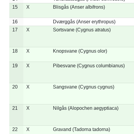
15
X
Blisgås (Anser albifrons)
16
Dværggås (Anser erythropus)
17
X
Sortsvane (Cygnus atratus)
18
X
Knopsvane (Cygnus olor)
19
X
Pibesvane (Cygnus columbianus)
20
X
Sangsvane (Cygnus cygnus)
21
X
Nilgås (Alopochen aegyptiaca)
22
X
Gravand (Tadorna tadorna)