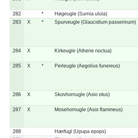
282
*
Høgeugle (Surnia ulula)
283
X
*
Spurveugle (Glaucidium passerinum)
284
X
Kirkeugle (Athene noctua)
285
X
*
Perleugle (Aegolius funereus)
286
X
Skovhornugle (Asio otus)
287
X
Mosehornugle (Asio flammeus)
288
Hærfugl (Upupa epops)