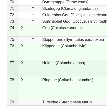
70
*
Dværgtrappe (Tetrax tetrax)
71
*
Skadegøg (Clamator glandarius)
72
*
Gulnæbbet Gøg (Coccyzus americanu
73
*
Sortnæbbet Gøg (Coccyzus erythropt
74
X
Gøg (Cuculus canorus)
75
*
Steppehøne (Syrrhaptes paradoxus)
76
X
Klippedue (Columba livia)
77
X
Huldue (Columba oenas)
78
X
Ringdue (Columba palumbus)
79
Turteldue (Streptopelia turtur)