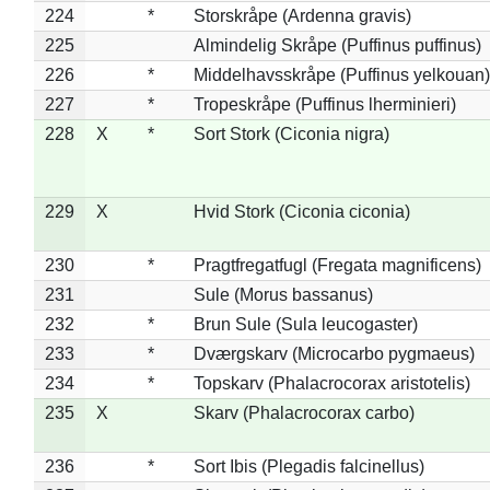
224
*
Storskråpe (Ardenna gravis)
225
Almindelig Skråpe (Puffinus puffinus)
226
*
Middelhavsskråpe (Puffinus yelkouan)
227
*
Tropeskråpe (Puffinus lherminieri)
228
X
*
Sort Stork (Ciconia nigra)
229
X
Hvid Stork (Ciconia ciconia)
230
*
Pragtfregatfugl (Fregata magnificens)
231
Sule (Morus bassanus)
232
*
Brun Sule (Sula leucogaster)
233
*
Dværgskarv (Microcarbo pygmaeus)
234
*
Topskarv (Phalacrocorax aristotelis)
235
X
Skarv (Phalacrocorax carbo)
236
*
Sort Ibis (Plegadis falcinellus)