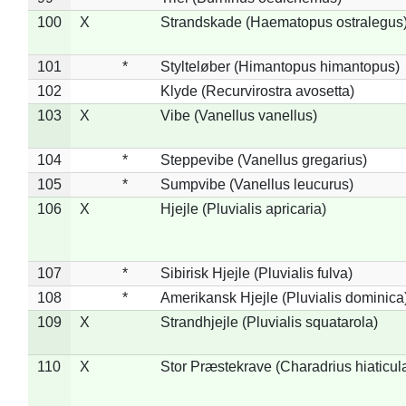
100
X
Strandskade (Haematopus ostralegus
101
*
Stylteløber (Himantopus himantopus)
102
Klyde (Recurvirostra avosetta)
103
X
Vibe (Vanellus vanellus)
104
*
Steppevibe (Vanellus gregarius)
105
*
Sumpvibe (Vanellus leucurus)
106
X
Hjejle (Pluvialis apricaria)
107
*
Sibirisk Hjejle (Pluvialis fulva)
108
*
Amerikansk Hjejle (Pluvialis dominica
109
X
Strandhjejle (Pluvialis squatarola)
110
X
Stor Præstekrave (Charadrius hiaticul