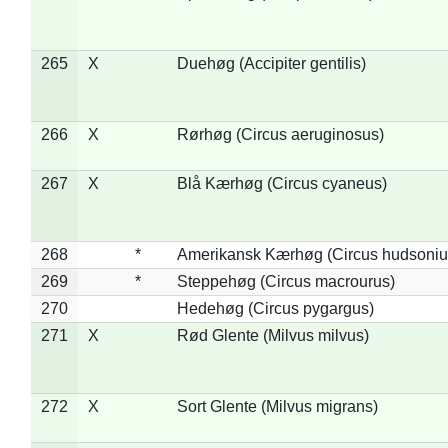
265
X
Duehøg (Accipiter gentilis)
266
X
Rørhøg (Circus aeruginosus)
267
X
Blå Kærhøg (Circus cyaneus)
268
*
Amerikansk Kærhøg (Circus hudsoniu
269
*
Steppehøg (Circus macrourus)
270
Hedehøg (Circus pygargus)
271
X
Rød Glente (Milvus milvus)
272
X
Sort Glente (Milvus migrans)