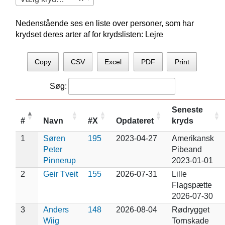
Nedenstående ses en liste over personer, som har
krydset deres arter af for krydslisten: Lejre
Copy
CSV
Excel
PDF
Print
Søg:
Seneste
#
Navn
#X
Opdateret
kryds
1
Søren
195
2023-04-27
Amerikansk
Peter
Pibeand
Pinnerup
2023-01-01
2
Geir Tveit
155
2026-07-31
Lille
Flagspætte
2026-07-30
3
Anders
148
2026-08-04
Rødrygget
Wiig
Tornskade