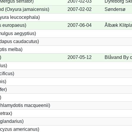
Mergus serrator)
2007-02-03
Dyreborg Sko
d (Oxyura jamaicensis)
2007-02-02
Søndersø
yura leucocephala)
s europaeus)
2007-06-04
Ålbæk Klitpl
ulgus aegyptius)
ndapus caudacutus)
ptis melba)
)
2007-05-12
Blåvand By 
dus)
ificus)
nis)
fer)
)
Chlamydotis macqueenii)
etrax)
glandarius)
cyzus americanus)