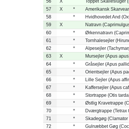
56
X
Toppet Skallesluger (
57
X
*
Amerikansk Skarvean
58
*
Hvidhovedet And (Ox
59
X
Natravn (Caprimulgu
60
*
Ørkennatravn (Caprim
61
*
Tornhalesejler (Hiru
62
*
Alpesejler (Tachymar
63
X
Mursejler (Apus apus
64
*
Gråsejler (Apus palli
65
*
Orientsejler (Apus pac
66
*
Lille Sejler (Apus affi
67
*
Kaffersejler (Apus caf
68
*
Stortrappe (Otis tarda
69
*
Østlig Kravetrappe (
70
*
Dværgtrappe (Tetrax t
71
*
Skadegøg (Clamator 
72
*
Gulnæbbet Gøg (Coc