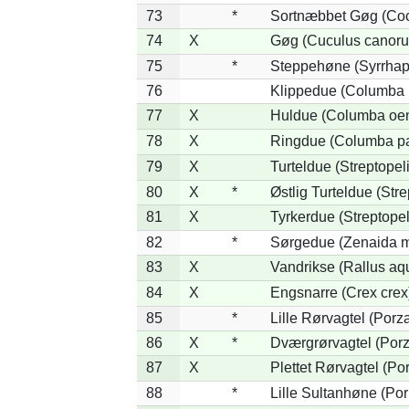
73
*
Sortnæbbet Gøg (Coc
74
X
Gøg (Cuculus canoru
75
*
Steppehøne (Syrrhap
76
Klippedue (Columba l
77
X
Huldue (Columba oe
78
X
Ringdue (Columba p
79
X
Turteldue (Streptopeli
80
X
*
Østlig Turteldue (Stre
81
X
Tyrkerdue (Streptope
82
*
Sørgedue (Zenaida m
83
X
Vandrikse (Rallus aq
84
X
Engsnarre (Crex crex
85
*
Lille Rørvagtel (Porz
86
X
*
Dværgrørvagtel (Porz
87
X
Plettet Rørvagtel (P
88
*
Lille Sultanhøne (Por