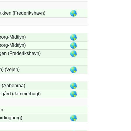
kken (Frederikshavn)
borg-Midtfyn)
borg-Midtfyn)
en (Frederikshavn)
) (Vejen)
 (Aabenraa)
egård (Jammerbugt)
øn
rdingborg)