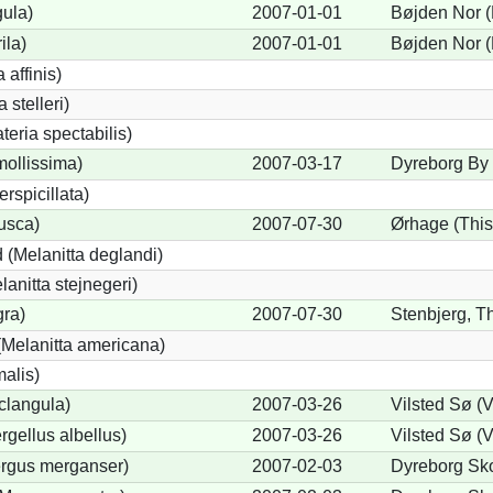
gula)
2007-01-01
Bøjden Nor (
ila)
2007-01-01
Bøjden Nor (
 affinis)
 stelleri)
eria spectabilis)
mollissima)
2007-03-17
Dyreborg By 
erspicillata)
fusca)
2007-07-30
Ørhage (This
 (Melanitta deglandi)
lanitta stejnegeri)
gra)
2007-07-30
Stenbjerg, Th
Melanitta americana)
alis)
clangula)
2007-03-26
Vilsted Sø (
rgellus albellus)
2007-03-26
Vilsted Sø (
ergus merganser)
2007-02-03
Dyreborg Sko