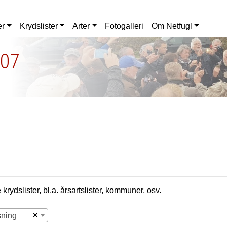
er
Krydslister
Arter
Fotogalleri
Om Netfugl
007
krydslister, bl.a. årsartslister, kommuner, osv.
×
sning