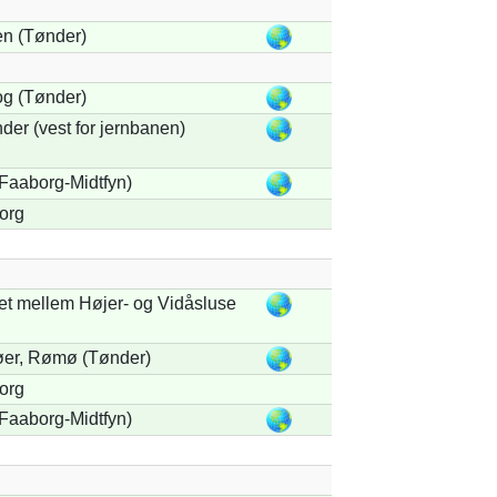
n (Tønder)
g (Tønder)
der (vest for jernbanen)
Faaborg-Midtfyn)
org
et mellem Højer- og Vidåsluse
øer, Rømø (Tønder)
org
Faaborg-Midtfyn)