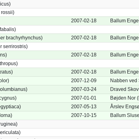
icus)
ossii)
2007-02-18
Ballum Enge
abalis)
er brachyrhynchus)
2007-02-18
Ballum Enge
serrirostris)
ons)
2007-02-18
Ballum Enge
thropus)
ratus)
2007-02-18
Ballum Enge
lor)
2007-12-09
Nabben ved S
olumbianus)
2007-03-24
Draved Skov
cygnus)
2007-01-01
Bøjden Nor (
gyptiaca)
2007-05-13
Årslev Engsø
dorna)
2007-10-15
Ballum Sluse
ruginea)
ericulata)