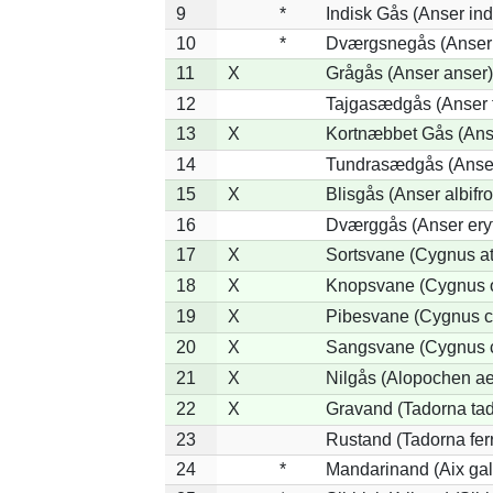
9
*
Indisk Gås (Anser ind
10
*
Dværgsnegås (Anser r
11
X
Grågås (Anser anser)
12
Tajgasædgås (Anser f
13
X
Kortnæbbet Gås (Ans
14
Tundrasædgås (Anser 
15
X
Blisgås (Anser albifr
16
Dværggås (Anser ery
17
X
Sortsvane (Cygnus at
18
X
Knopsvane (Cygnus o
19
X
Pibesvane (Cygnus c
20
X
Sangsvane (Cygnus 
21
X
Nilgås (Alopochen ae
22
X
Gravand (Tadorna ta
23
Rustand (Tadorna fer
24
*
Mandarinand (Aix gal