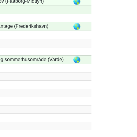
v (Faaborg-Midtfyn)
antage (Frederikshavn)
og sommerhusområde (Varde)