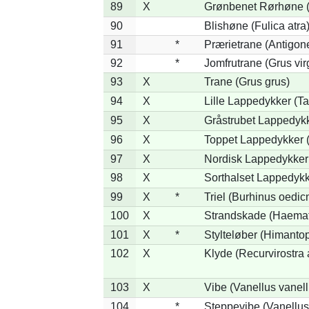
89
X
Grønbenet Rørhøne (G
90
Blishøne (Fulica atra
91
*
Prærietrane (Antigon
92
*
Jomfrutrane (Grus vir
93
X
Trane (Grus grus)
94
X
Lille Lappedykker (Ta
95
X
Gråstrubet Lappedykk
96
X
Toppet Lappedykker (
97
X
Nordisk Lappedykker 
98
X
Sorthalset Lappedykke
99
X
*
Triel (Burhinus oedi
100
X
Strandskade (Haemat
101
X
*
Stylteløber (Himanto
102
X
Klyde (Recurvirostra 
103
X
Vibe (Vanellus vanell
104
*
Steppevibe (Vanellus