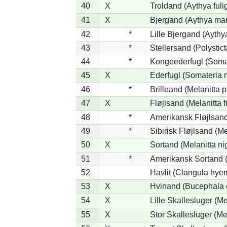
40
X
Troldand (Aythya fuli
41
X
Bjergand (Aythya mar
42
*
Lille Bjergand (Aythya
43
*
Stellersand (Polysticta
44
*
Kongeederfugl (Somat
45
X
Ederfugl (Somateria 
46
*
Brilleand (Melanitta p
47
X
Fløjlsand (Melanitta 
48
*
Amerikansk Fløjlsand
49
*
Sibirisk Fløjlsand (Me
50
X
Sortand (Melanitta ni
51
*
Amerikansk Sortand (
52
Havlit (Clangula hyem
53
X
Hvinand (Bucephala 
54
X
Lille Skallesluger (Me
55
X
Stor Skallesluger (M