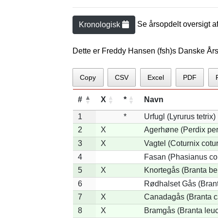
Se årsopdelt oversigt a
Kronologisk
Dette er Freddy Hansen (fsh)s Danske Års
Copy
CSV
Excel
PDF
#
X
*
Navn
1
*
Urfugl (Lyrurus tetrix)
2
X
Agerhøne (Perdix per
3
X
Vagtel (Coturnix cotur
4
Fasan (Phasianus co
5
X
Knortegås (Branta ber
6
Rødhalset Gås (Branta
7
X
Canadagås (Branta c
8
X
Bramgås (Branta leuc