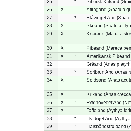
25
*
Sibirisk Krikand (Sibi
26
X
Atlingand (Spatula q
27
*
Blåvinget And (Spatul
28
X
Skeand (Spatula clyp
29
X
Knarand (Mareca stre
30
X
Pibeand (Mareca pen
31
X
*
Amerikansk Pibeand 
32
Gråand (Anas platyr
33
*
Sortbrun And (Anas r
34
X
Spidsand (Anas acut
35
X
Krikand (Anas crecca
36
X
*
Rødhovedet And (Nett
37
X
Taffeland (Aythya feri
38
*
Hvidøjet And (Aythya
39
*
Halsbåndstroldand (Ay