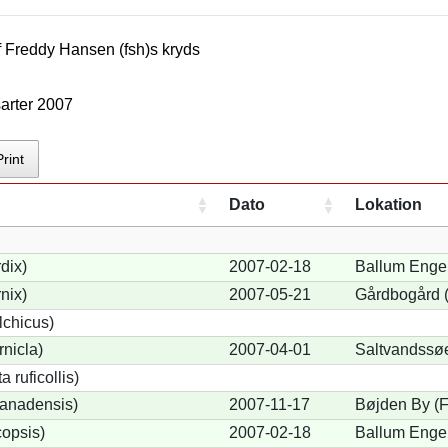
f
Freddy Hansen (fsh)
s kryds
arter 2007
Print
Dato
Lokation
dix)
2007-02-18
Ballum Enge
nix)
2007-05-21
Gårdbogård (
lchicus)
nicla)
2007-04-01
Saltvandssø
 ruficollis)
anadensis)
2007-11-17
Bøjden By (F
opsis)
2007-02-18
Ballum Enge