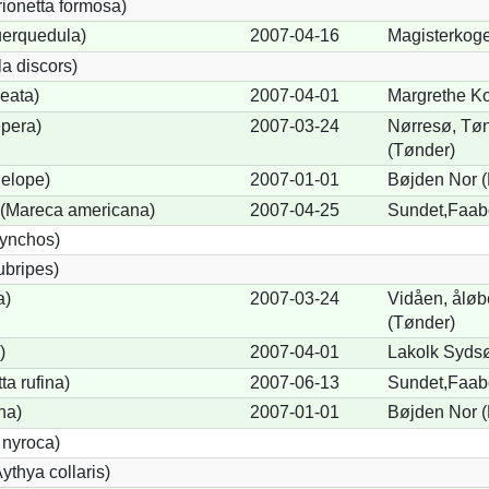
rionetta formosa)
uerquedula)
2007-04-16
Magisterkoge
a discors)
eata)
2007-04-01
Margrethe Ko
pera)
2007-03-24
Nørresø, Tøn
(Tønder)
elope)
2007-01-01
Bøjden Nor (
(Mareca americana)
2007-04-25
Sundet,Faab
hynchos)
ubripes)
a)
2007-03-24
Vidåen, åløb
(Tønder)
)
2007-04-01
Lakolk Syds
a rufina)
2007-06-13
Sundet,Faab
na)
2007-01-01
Bøjden Nor (
 nyroca)
thya collaris)