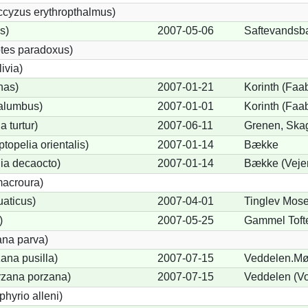
cyzus erythropthalmus)
s)
2007-05-06
Saftevandsba
tes paradoxus)
ivia)
nas)
2007-01-21
Korinth (Faa
alumbus)
2007-01-01
Korinth (Faa
a turtur)
2007-06-11
Grenen, Skag
ptopelia orientalis)
2007-01-14
Bække
lia decaocto)
2007-01-14
Bække (Vejen
acroura)
uaticus)
2007-04-01
Tinglev Mose
)
2007-05-25
Gammel Toft
ana parva)
ana pusilla)
2007-07-15
Veddelen.M
orzana porzana)
2007-07-15
Veddelen (Vo
phyrio alleni)