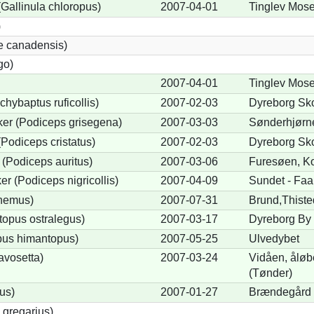
allinula chloropus)
2007-04-01
Tinglev Mose
)
e canadensis)
go)
2007-04-01
Tinglev Mose
chybaptus ruficollis)
2007-02-03
Dyreborg Sko
er (Podiceps grisegena)
2007-03-03
Sønderhjørne
Podiceps cristatus)
2007-02-03
Dyreborg Sko
(Podiceps auritus)
2007-03-06
Furesøen, Ko
r (Podiceps nigricollis)
2007-04-09
Sundet - Faa
cnemus)
2007-07-31
Brund,Thiste
opus ostralegus)
2007-03-17
Dyreborg By 
pus himantopus)
2007-05-25
Ulvedybet
avosetta)
2007-03-24
Vidåen, åløb
(Tønder)
us)
2007-01-27
Brændegård 
 gregarius)