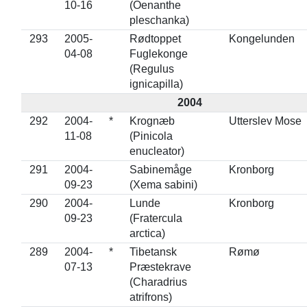
10-16
(Oenanthe
pleschanka)
293
2005-
Rødtoppet
Kongelunden
04-08
Fuglekonge
(Regulus
ignicapilla)
2004
292
2004-
*
Krognæb
Utterslev Mose
11-08
(Pinicola
enucleator)
291
2004-
Sabinemåge
Kronborg
09-23
(Xema sabini)
290
2004-
Lunde
Kronborg
09-23
(Fratercula
arctica)
289
2004-
*
Tibetansk
Rømø
07-13
Præstekrave
(Charadrius
atrifrons)