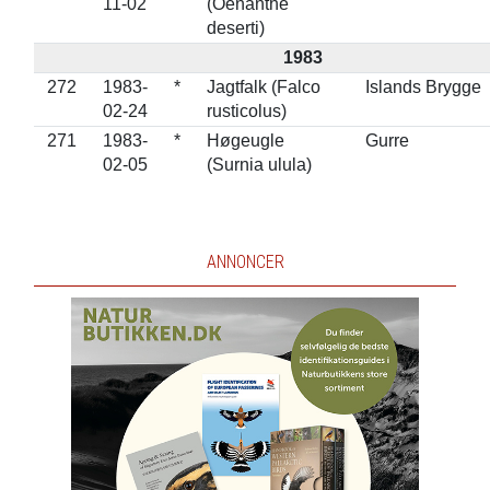
11-02
(Oenanthe
deserti)
1983
272
1983-
*
Jagtfalk (Falco
Islands Brygge
02-24
rusticolus)
271
1983-
*
Høgeugle
Gurre
02-05
(Surnia ulula)
ANNONCER