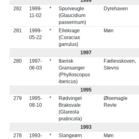
1999
282
1999-
*
Spurveugle
Dyrehaven
11-02
(Glaucidium
passerinum)
281
1999-
*
Ellekrage
Møn
05-22
(Coracias
garrulus)
1997
280
1997-
*
Iberisk
Fællesskoven,
06-03
Gransanger
Stevns
(Phylloscopus
ibericus)
1995
279
1995-
*
Rødvinget
Ølsemagle
08-10
Braksvale
Revle
(Glareola
pratincola)
1993
278
1993-
*
Slangeørn
Møn