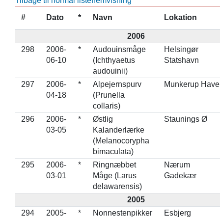
Tilbage til normal listefremvisning
#
Dato
*
Navn
Lokation
2006
298
2006-
*
Audouinsmåge
Helsingør
06-10
(Ichthyaetus
Statshavn
audouinii)
297
2006-
*
Alpejernspurv
Munkerup Have
04-18
(Prunella
collaris)
296
2006-
*
Østlig
Staunings Ø
03-05
Kalanderlærke
(Melanocorypha
bimaculata)
295
2006-
*
Ringnæbbet
Nærum
03-01
Måge (Larus
Gadekær
delawarensis)
2005
294
2005-
*
Nonnestenpikker
Esbjerg