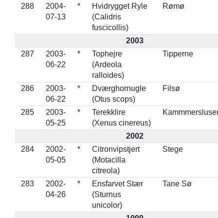
288
2004-
*
Hvidrygget Ryle
Rømø
07-13
(Calidris
fuscicollis)
2003
287
2003-
*
Tophejre
Tipperne
06-22
(Ardeola
ralloides)
286
2003-
*
Dværghornugle
Filsø
06-22
(Otus scops)
285
2003-
*
Terekklire
Kammmersluse
05-25
(Xenus cinereus)
2002
284
2002-
*
Citronvipstjert
Stege
05-05
(Motacilla
citreola)
283
2002-
*
Ensfarvet Stær
Tane Sø
04-26
(Sturnus
unicolor)