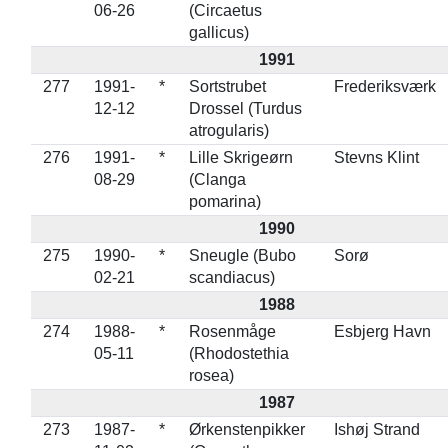
06-26
(Circaetus
gallicus)
1991
277
1991-
*
Sortstrubet
Frederiksværk
12-12
Drossel (Turdus
atrogularis)
276
1991-
*
Lille Skrigeørn
Stevns Klint
08-29
(Clanga
pomarina)
1990
275
1990-
*
Sneugle (Bubo
Sorø
02-21
scandiacus)
1988
274
1988-
*
Rosenmåge
Esbjerg Havn
05-11
(Rhodostethia
rosea)
1987
273
1987-
*
Ørkenstenpikker
Ishøj Strand