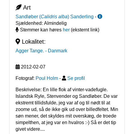
Art
Sandløber
(
Calidris alba
)
Sanderling
-
Sjældenhed:
Almindelig
Stemmer kan høres
her
(eksternt link)
Lokalitet:
Agger Tange.
- Danmark
2012-02-07
Fotograf:
Poul Holm
-
Se profil
Beskrivelse: En lille flok af vinter-vadefugle. 
Islandsk Ryle, Stenvender og Sandløber. De var 
ekstremt tillidsfulde, jeg var af og til nødt til at 
zoome ud, så de ikke gik ud over billedfeltet. Min 
søn mener, det skyldes mit overskæg, de troede 
simpelthen, at jeg var en hvalros :-) Så er det tip 
givet videre....