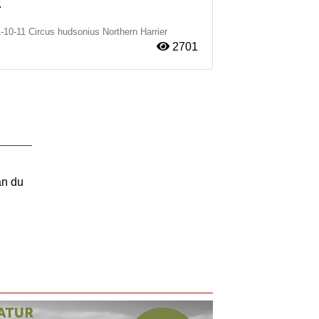
.
-10-11
Circus hudsonius
Northern Harrier
2701
an du