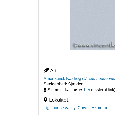
Art
Amerikansk Kærhøg
(
Circus hudsoniu
Sjældenhed:
Sjælden
Stemmer kan høres
her
(eksternt link
Lokalitet:
Lighthouse valley, Corvo
- Azorerne