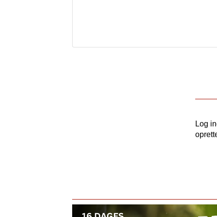
Log i
oprett