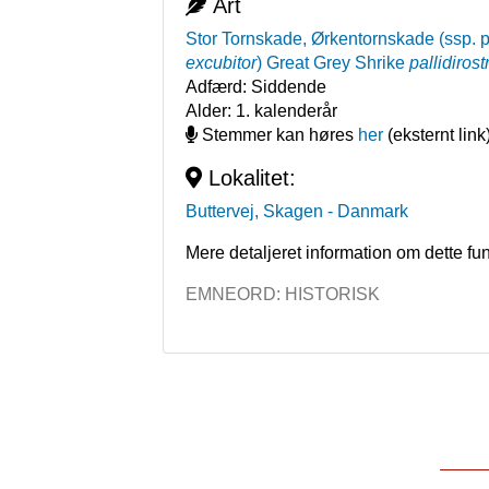
Art
Stor Tornskade, Ørkentornskade (ssp. pa
excubitor
)
Great Grey Shrike
pallidirost
Adfærd:
Siddende
Alder:
1. kalenderår
Stemmer kan høres
her
(eksternt link
Lokalitet:
Buttervej, Skagen
- Danmark
Mere detaljeret information om dette fu
EMNEORD:
HISTORISK