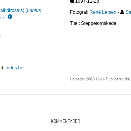
1997-11-23
llidirostris)
(
Lanius
Fotograf:
René Larsen
-
Se
ris
-
Titel: Steppetornskade
)
nd
findes her
Uploadet 2002-12-14 Publiceret
200
KOMMENTARER