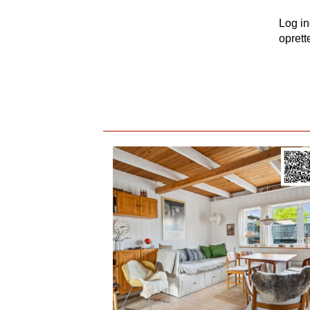
Log i
oprett