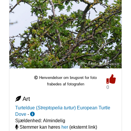
Henvendelser om brugsret for foto
frabedes af fotografen
0
Art
Turteldue
(
Streptopelia turtur
)
European Turtle
Dove
-
Sjældenhed:
Almindelig
Stemmer kan høres
her
(eksternt link)