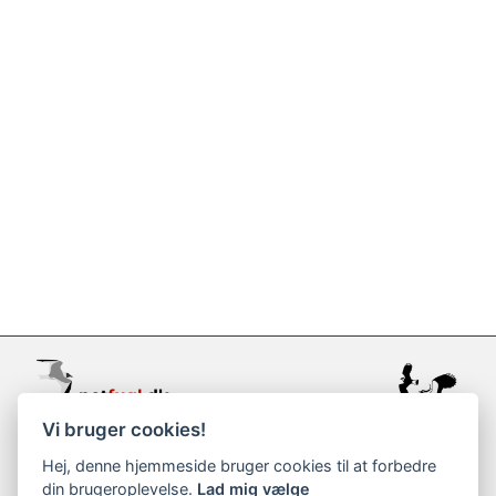
Vi bruger cookies!
support@netfugl.dk
Hej, denne hjemmeside bruger cookies til at forbedre
din brugeroplevelse.
Lad mig vælge
copyright © 2002-2023