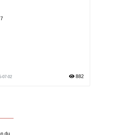
R7
882
5-07-02
an du