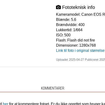
Fototeknisk info
Kameramodel:
Canon EOS 
Blænde:
5.6
Brændvidde:
400
Lukkertid:
1/664
ISO:
500
Flash:
Flash did not fire
Dimensioner:
1280x768
Link til foto i original størrelse
Uploadet 2025-04-27 Publiceret
202
KOMMENTARER
nd
her
for at kommentere fotoet. Er du ikke oprettet som bruger k