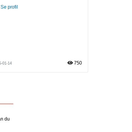
Se profil
750
5-01-14
an du