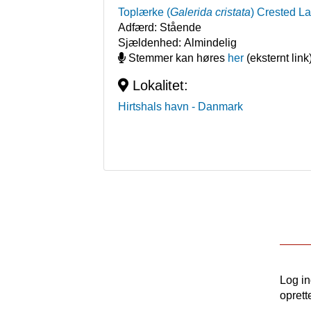
Toplærke
(
Galerida cristata
)
Crested La
Adfærd:
Stående
Sjældenhed:
Almindelig
Stemmer kan høres
her
(eksternt link
Lokalitet:
Hirtshals havn
- Danmark
Log i
oprett