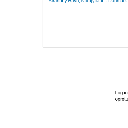
Strandby Havn, Nordjylland
- Danmark
Log i
oprett