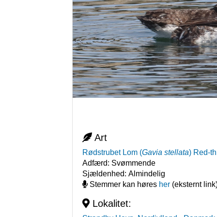
Art
Rødstrubet Lom
(
Gavia stellata
)
Red-th
Adfærd:
Svømmende
Sjældenhed:
Almindelig
Stemmer kan høres
her
(eksternt link
Lokalitet: