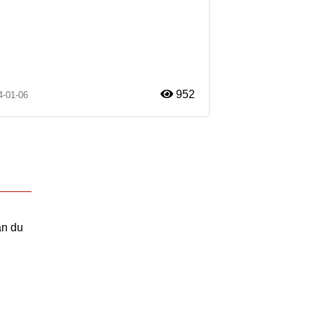
952
4-01-06
an du