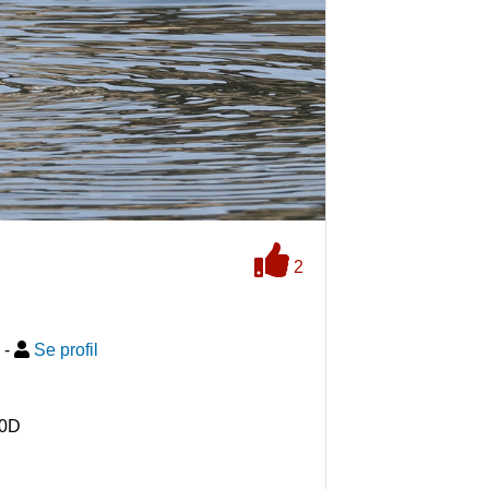
2
-
Se profil
90D