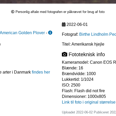
Personlig aftale med fotografen er påkrævet for brug af foto
2022-06-01
American Golden Plover
-
Fotograf:
Birthe Lindholm Pe
)
Titel: Amerikansk hjejle
Fototeknisk info
Kameramodel:
Canon EOS 
Blænde:
16
e arter i Danmark
findes her
Brændvidde:
1000
Lukkertid:
1/1024
ISO:
2500
Flash:
Flash did not fire
Dimensioner:
1000x805
Link til foto i original størrelse
Uploadet 2022-06-02 Publiceret
202