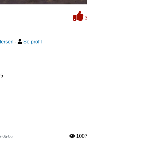
3
dersen
-
Se profil
R5
1007
2-06-06