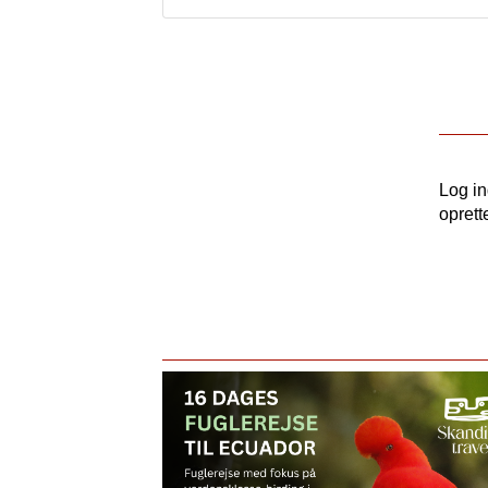
Log i
oprett