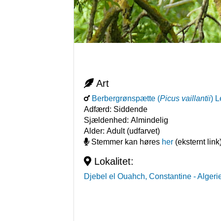
Art
Berbergrønspætte
(
Picus vaillantii
)
L
Adfærd:
Siddende
Sjældenhed:
Almindelig
Alder:
Adult (udfarvet)
Stemmer kan høres
her
(eksternt link
Lokalitet:
Djebel el Ouahch, Constantine
- Algeri