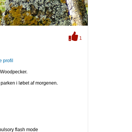
1
 profil
n Woodpecker.
i parken i løbet af morgenen.
mpulsory flash mode