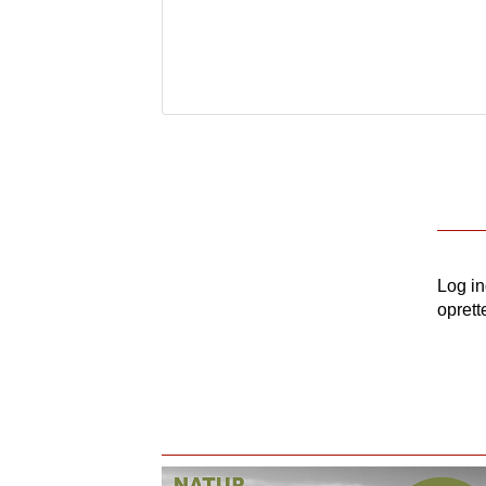
Log i
oprett