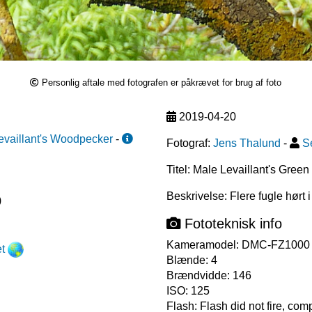
Personlig aftale med fotografen er påkrævet for brug af foto
2019-04-20
evaillant's Woodpecker
-
Fotograf:
Jens Thalund
-
Se
Titel: Male Levaillant's Gree
Beskrivelse: Flere fugle hørt 
)
Fototeknisk info
Kameramodel:
DMC-FZ1000
et
Blænde:
4
Brændvidde:
146
ISO:
125
Flash:
Flash did not fire, co