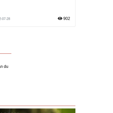
902
2-07-28
an du