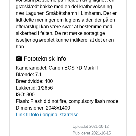
græsklædt bakke med en del kratbevoksning 
nær Lagunen Småbåtshamn i Limhamn. Der er 
lidt delte meninger om fuglens alder, der på en 
efterårsfugl kan være svær at bestemme med 
sikkerhed i felten. De ret mørke sortagtige 
issefjer og øreplet kunne indikere, at det er en 
han.
Fototeknisk info
Kameramodel:
Canon EOS 7D Mark II
Blænde:
7.1
Brændvidde:
400
Lukkertid:
1/2656
ISO:
800
Flash:
Flash did not fire, compulsory flash mode
Dimensioner:
2048x1400
Link til foto i original størrelse
Uploadet 2021-10-12
Publiceret
2021-10-15