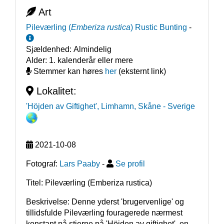
Art
Pileværling
(
Emberiza rustica
)
Rustic Bunting
-
Sjældenhed:
Almindelig
Alder:
1. kalenderår eller mere
Stemmer kan høres
her
(eksternt link)
Lokalitet:
'Höjden av Giftighet', Limhamn, Skåne
- Sverige
2021-10-08
Fotograf:
Lars Paaby
-
Se profil
Titel: Pileværling (Emberiza rustica)
Beskrivelse: Denne yderst 'brugervenlige' og 
tillidsfulde Pileværling fouragerede nærmest 
konstant på stierne på 'Höjden av giftighet', en 