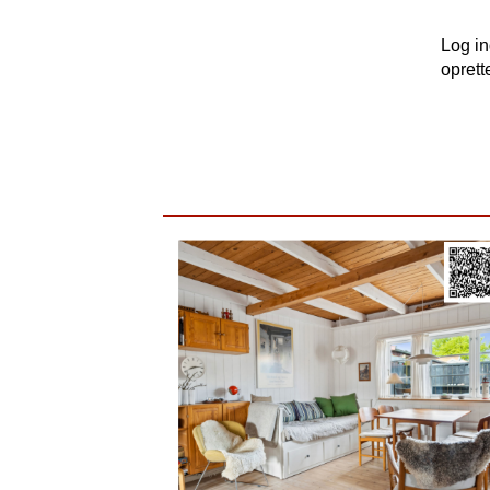
Log i
oprett