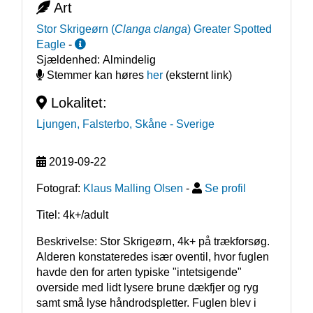
Art
Stor Skrigeørn
(
Clanga clanga
)
Greater Spotted
Eagle
-
Sjældenhed:
Almindelig
Stemmer kan høres
her
(eksternt link)
Lokalitet:
Ljungen, Falsterbo, Skåne
- Sverige
2019-09-22
Fotograf:
Klaus Malling Olsen
-
Se profil
Titel: 4k+/adult
Beskrivelse: Stor Skrigeørn, 4k+ på trækforsøg. 
Alderen konstateredes især oventil, hvor fuglen 
havde den for arten typiske "intetsigende" 
overside med lidt lysere brune dækfjer og ryg 
samt små lyse håndrodspletter. Fuglen blev i 