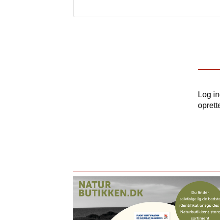
Log i
oprett