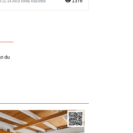
1376
8-11-14
Alca torda
Razorbill
an du