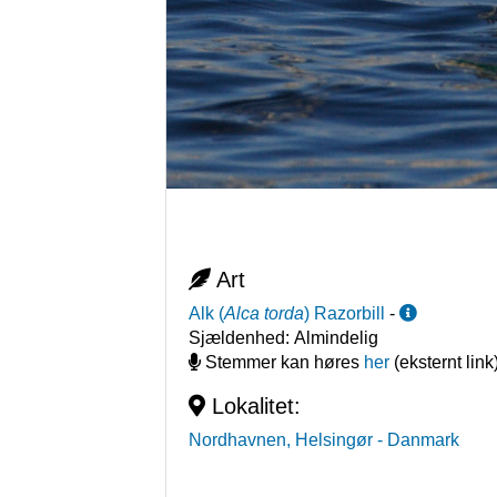
Art
Alk
(
Alca torda
)
Razorbill
-
Sjældenhed:
Almindelig
Stemmer kan høres
her
(eksternt link
Lokalitet:
Nordhavnen, Helsingør
- Danmark