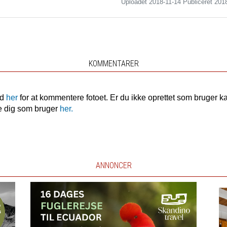
Uploadet 2018-11-14 Publiceret
201
KOMMENTARER
nd
her
for at kommentere fotoet. Er du ikke oprettet som bruger k
e dig som bruger
her.
ANNONCER