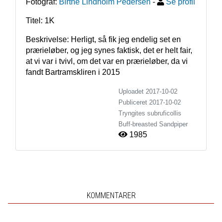
Fotograf:
Birthe Lindholm Pedersen
-
Se profil
Titel: 1K
Beskrivelse: Herligt, så fik jeg endelig set en 
prærieløber, og jeg synes faktisk, det er helt fair, 
at vi var i tvivl, om det var en prærieløber, da vi 
fandt Bartramskliren i 2015
Uploadet 2017-10-02
Publiceret
2017-10-02
Tryngites subruficollis
Buff-breasted Sandpiper
1985
KOMMENTARER