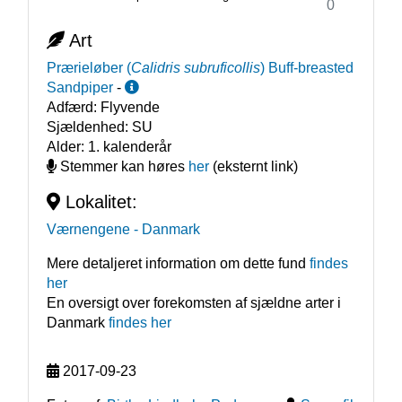
0
Art
Prærieløber
(
Calidris subruficollis
)
Buff-breasted
Sandpiper
-
Adfærd:
Flyvende
Sjældenhed:
SU
Alder:
1. kalenderår
Stemmer kan høres
her
(eksternt link)
Lokalitet:
Værnengene
- Danmark
Mere detaljeret information om dette fund
findes
her
En oversigt over forekomsten af sjældne arter i
Danmark
findes her
2017-09-23