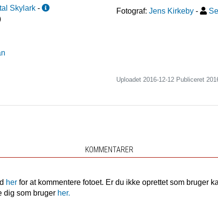
tal Skylark
-
Fotograf:
Jens Kirkeby
-
Se
)
an
Uploadet 2016-12-12 Publiceret
201
KOMMENTARER
nd
her
for at kommentere fotoet. Er du ikke oprettet som bruger k
e dig som bruger
her.