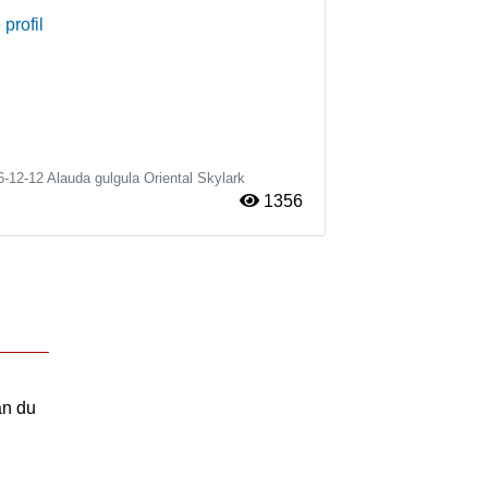
 profil
6-12-12
Alauda gulgula
Oriental Skylark
1356
an du