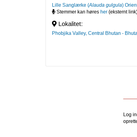
Lille Sanglærke
(
Alauda gulgula
)
Orien
Stemmer kan høres
her
(eksternt link
Lokalitet:
Phobjika Valley, Central Bhutan
- Bhut
Log i
oprett