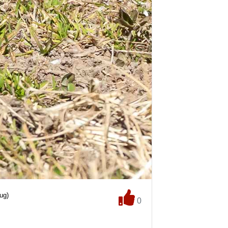
ug)
0