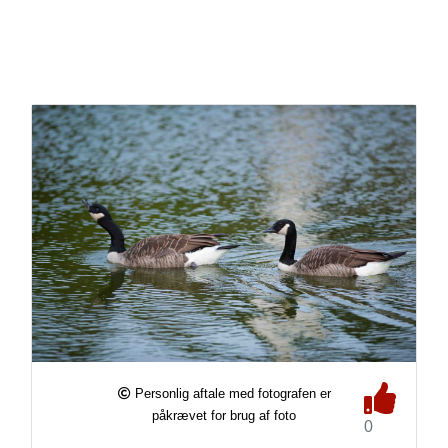
Personlig aftale med fotografen er
påkrævet for brug af foto
0