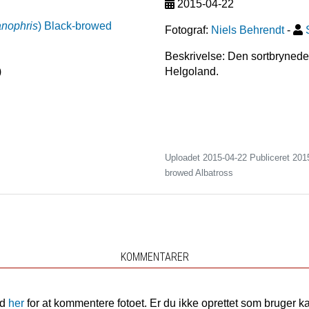
2015-04-22
anophris
)
Black-browed
Fotograf:
Niels Behrendt
-
Beskrivelse: Den sortbrynede a
)
Helgoland.
Uploadet 2015-04-22 Publiceret
201
browed Albatross
KOMMENTARER
nd
her
for at kommentere fotoet. Er du ikke oprettet som bruger k