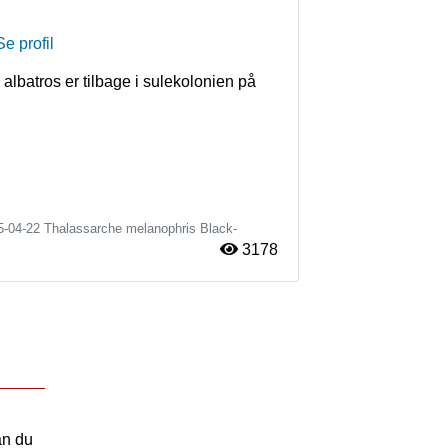
Se profil
lbatros er tilbage i sulekolonien på 
5-04-22
Thalassarche melanophris
Black-
3178
an du