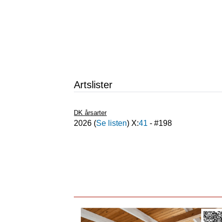
Artslister
DK årsarter
2026
(
Se listen
) X:
41
- #
198