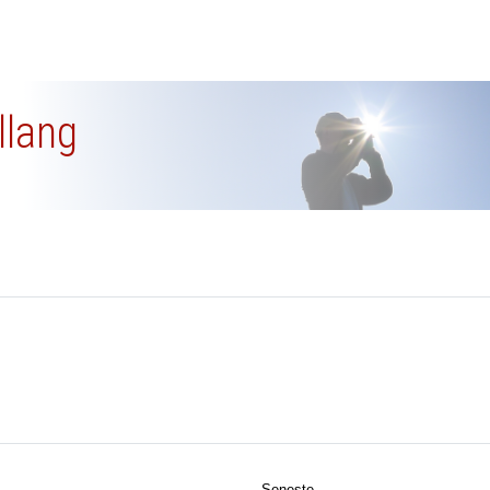
ellang
Seneste