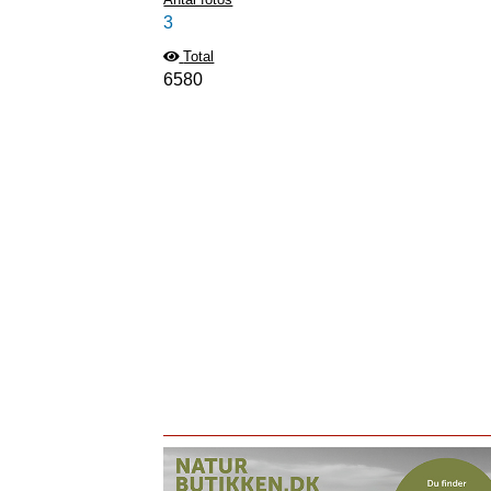
3
Total
6580