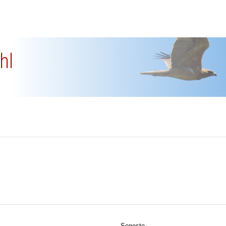
hl
Seneste