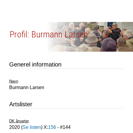
Profil: Burmann Larsen
Generel information
Navn
Burmann Larsen
Artslister
DK årsarter
2020
(
Se listen
) X:
156
- #
144