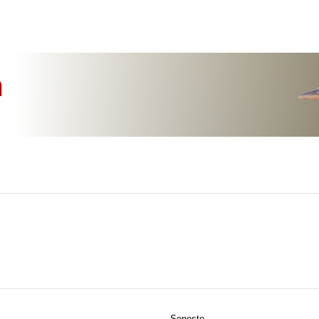
n
Seneste