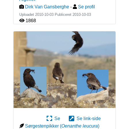
Dirk Van Gansberghe
-
Se profil
Uploadet 2010-10-03 Publiceret
2010-10-03
1868
Se
Se link-side
Sørgestenpikker
(
Oenanthe leucura
)