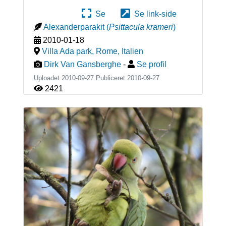
Se
Se link-side
Alexanderparakit
(
Psittacula krameri
)
2010-01-18
Villa Ada park, Rome
,
Italien
Dirk Van Gansberghe
-
Se profil
Uploadet 2010-09-27 Publiceret
2010-09-27
2421