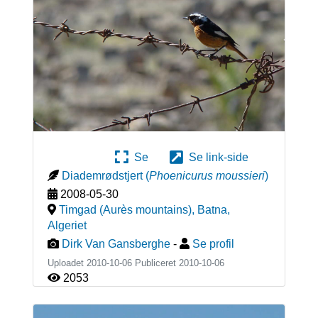
Se
Se link-side
Diademrødstjert
(
Phoenicurus moussieri
)
2008-05-30
Timgad (Aurès mountains), Batna
,
Algeriet
Dirk Van Gansberghe
-
Se profil
Uploadet 2010-10-06 Publiceret
2010-10-06
2053