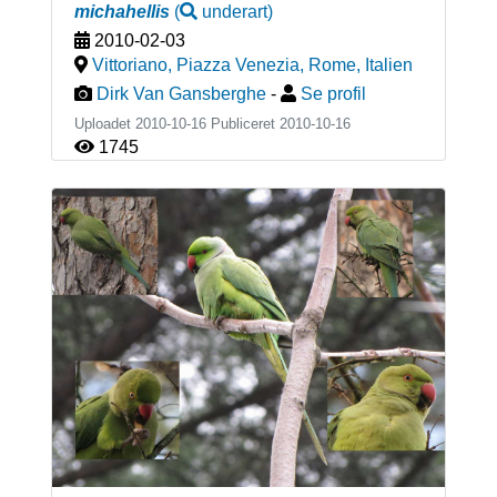
michahellis
(
underart
)
2010-02-03
Vittoriano, Piazza Venezia, Rome
,
Italien
Dirk Van Gansberghe
-
Se profil
Uploadet 2010-10-16 Publiceret
2010-10-16
1745