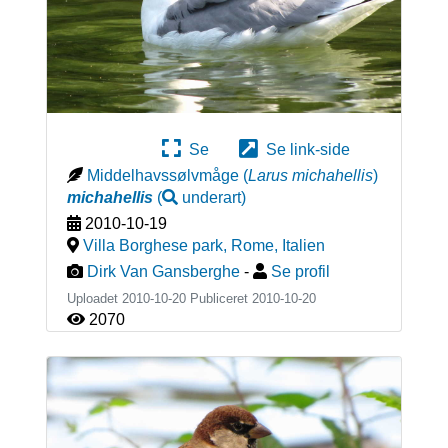
Se
Se link-side
Middelhavssølvmåge
(
Larus michahellis
)
michahellis
(
underart
)
2010-10-19
Villa Borghese park, Rome
,
Italien
Dirk Van Gansberghe
-
Se profil
Uploadet 2010-10-20 Publiceret
2010-10-20
2070