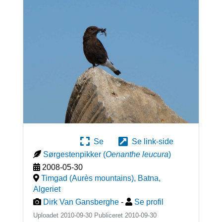
Se
Se link-side
Sørgestenpikker
(
Oenanthe leucura
)
2008-05-30
Timgad (Aurès mountains), Batna
,
Algeriet
Dirk Van Gansberghe
-
Se profil
Uploadet 2010-09-30 Publiceret
2010-09-30