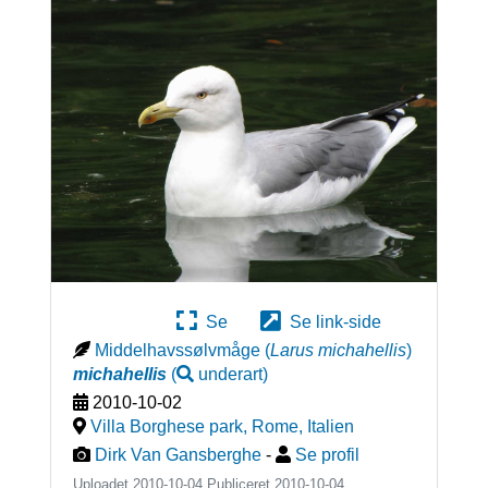
Se
Se link-side
Middelhavssølvmåge
(
Larus michahellis
)
michahellis
(
underart
)
2010-10-02
Villa Borghese park, Rome
,
Italien
Dirk Van Gansberghe
-
Se profil
Uploadet 2010-10-04 Publiceret
2010-10-04