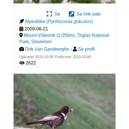
Se
Se link-side
Alpeallike
(
Pyrrhocorax graculus
)
2009-06-21
Mount Viševnik (2,050m), Triglav National
Park
,
Slovenien
Dirk Van Gansberghe
-
Se profil
Uploadet 2010-10-06 Publiceret
2010-10-06
2622