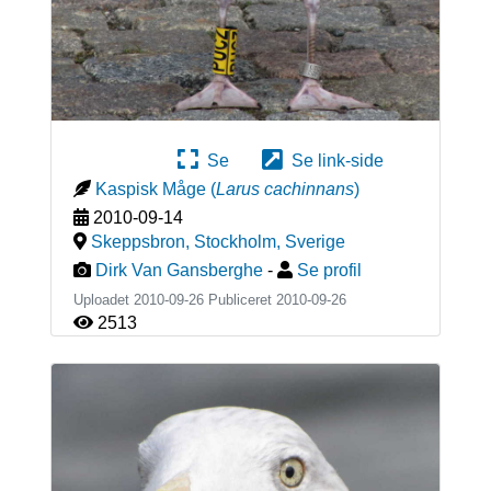
Se
Se link-side
Kaspisk Måge
(
Larus cachinnans
)
2010-09-14
Skeppsbron, Stockholm
,
Sverige
Dirk Van Gansberghe
-
Se profil
Uploadet 2010-09-26 Publiceret
2010-09-26
2513