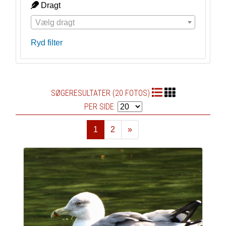
Dragt
Vælg dragt
Ryd filter
SØGERESULTATER (20 FOTOS)
PER SIDE:
1
2
»
Næste