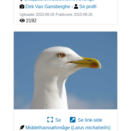
Dirk Van Gansberghe
-
Se profil
Uploadet 2010-09-26 Publiceret
2010-09-26
2192
Se
Se link-side
Middelhavssølvmåge
(
Larus michahellis
)