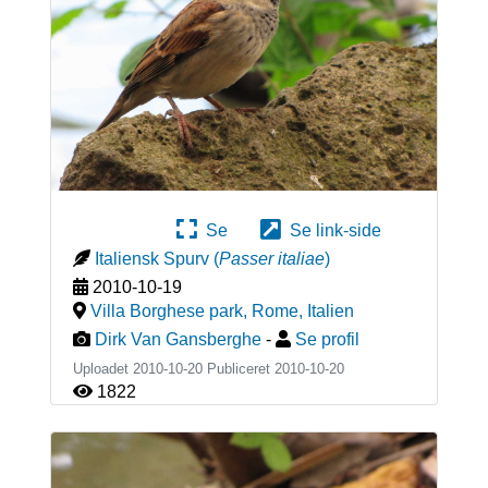
Se
Se link-side
Italiensk Spurv
(
Passer italiae
)
2010-10-19
Villa Borghese park, Rome
,
Italien
Dirk Van Gansberghe
-
Se profil
Uploadet 2010-10-20 Publiceret
2010-10-20
1822