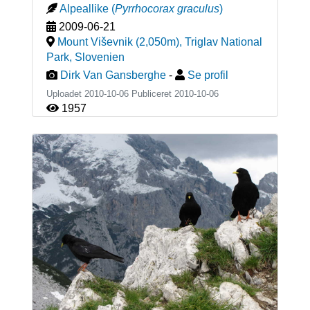
Alpeallike
(
Pyrrhocorax graculus
)
2009-06-21
Mount Viševnik (2,050m), Triglav National
Park
,
Slovenien
Dirk Van Gansberghe
-
Se profil
Uploadet 2010-10-06 Publiceret
2010-10-06
1957