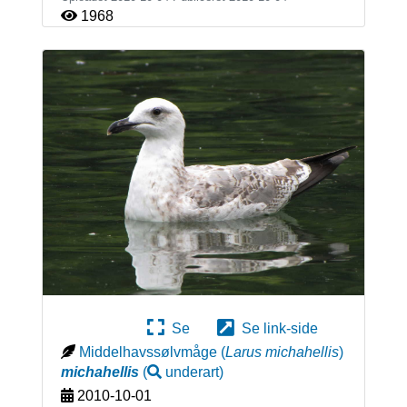
1968
Se
Se link-side
Middelhavssølvmåge
(
Larus michahellis
)
michahellis
(
underart
)
2010-10-01