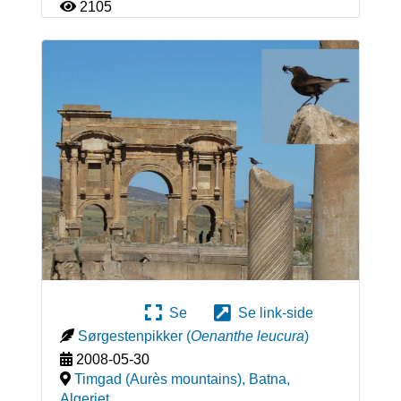
2105
Se
Se link-side
Sørgestenpikker
(
Oenanthe leucura
)
2008-05-30
Timgad (Aurès mountains), Batna
,
Algeriet