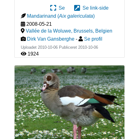
Se
Se link-side
Mandarinand
(
Aix galericulata
)
2008-05-21
Vallée de la Woluwe, Brussels
,
Belgien
Dirk Van Gansberghe
-
Se profil
Uploadet 2010-10-06 Publiceret
2010-10-06
1924