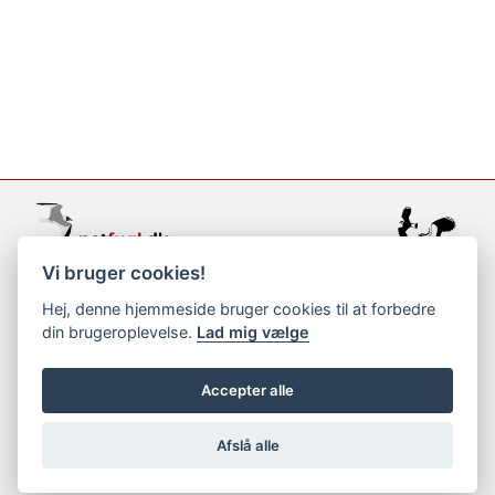
Vi bruger cookies!
support@netfugl.dk
Hej, denne hjemmeside bruger cookies til at forbedre
din brugeroplevelse.
Lad mig vælge
copyright © 2002-2023
Accepter alle
Afslå alle