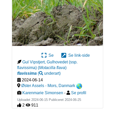
Se
Se link-side
Gul Vipstjert, Gulhovedet (ssp.
flavissima)
(
Motacilla flava
)
flavissima
(
underart
)
2024-06-14
Øster Assels - Mors
,
Danmark
Karenmarie Simonsen
-
Se profil
Uploadet 2024-06-15 Publiceret
2024-06-25
2
911