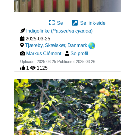
Se
Se link-side
Indigofinke
(
Passerina cyanea
)
2025-03-25
Tjæreby, Skælskør
,
Danmark
Markus Clément
-
Se profil
Uploadet 2025-03-25 Publiceret
2025-03-26
1
1125