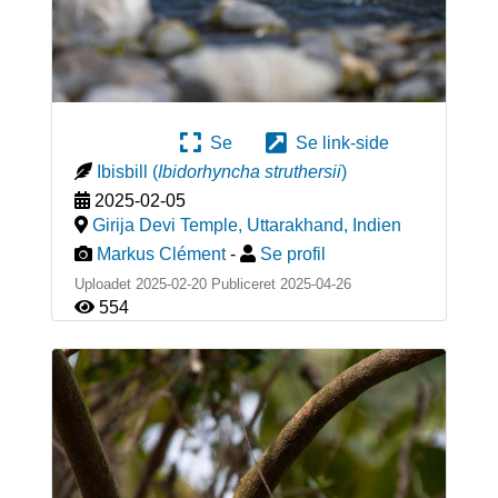
Se
Se link-side
Ibisbill
(
Ibidorhyncha struthersii
)
2025-02-05
Girija Devi Temple, Uttarakhand
,
Indien
Markus Clément
-
Se profil
Uploadet 2025-02-20 Publiceret
2025-04-26
554