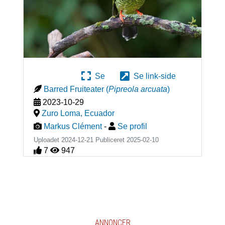
Se
Se link-side
Barred Fruiteater
(
Pipreola arcuata
)
2023-10-29
Zuro Loma
,
Ecuador
Markus Clément
-
Se profil
Uploadet 2024-12-21 Publiceret
2025-02-10
7
947
ANNONCER