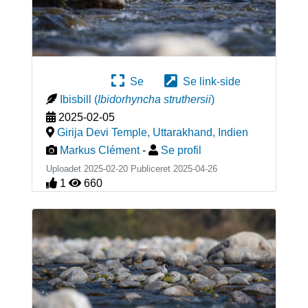
Se
Se link-side
Ibisbill
(
Ibidorhyncha struthersii
)
2025-02-05
Girija Devi Temple, Uttarakhand
,
Indien
Markus Clément
-
Se profil
Uploadet 2025-02-20 Publiceret
2025-04-26
1
660