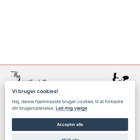
Vi bruger cookies!
support@netfugl.dk
Hej, denne hjemmeside bruger cookies til at forbedre
din brugeroplevelse.
Lad mig vælge
copyright © 2002-2023
Accepter alle
Afslå alle