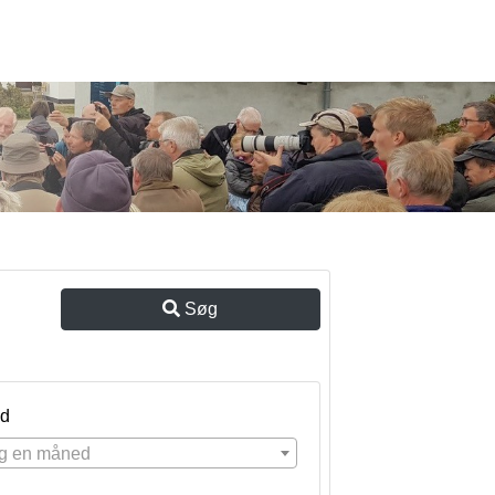
Søg
d
g en måned