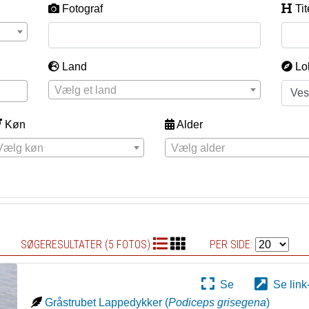
Fotograf
Tit
Land
Lo
Vælg et land
Køn
Alder
Vælg køn
Vælg alder
SØGERESULTATER (5 FOTOS)
PER SIDE:
Se
Se link
Gråstrubet Lappedykker
(
Podiceps grisegena
)