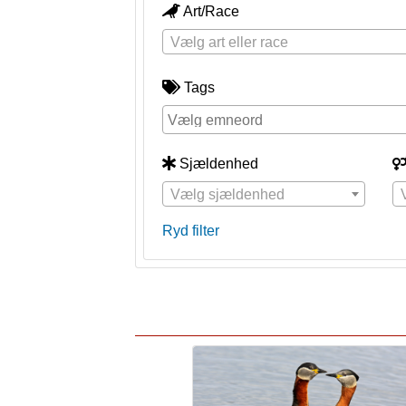
Art/Race
Vælg art eller race
Tags
Sjældenhed
Vælg sjældenhed
Ryd filter