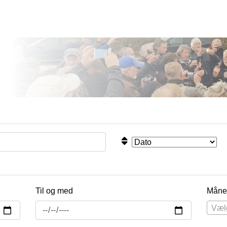
Til og med
Måne
Væl