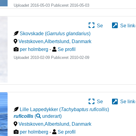
Uploadet 2016-05-03 Publiceret
2016-05-03
Se
Se link
Skovskade
(
Garrulus glandarius
)
Vestskoven,Albertslund
,
Danmark
per holmberg
-
Se profil
Uploadet 2010-02-09 Publiceret
2010-02-09
Se
Se link
Lille Lappedykker
(
Tachybaptus ruficollis
)
ruficollis
(
underart
)
Vestskoven,Albertslund
,
Danmark
per holmberg
-
Se profil