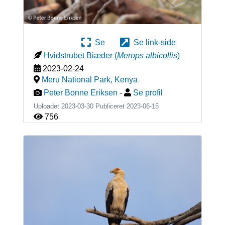
Se
Se link-side
Hvidstrubet Biæder
(
Merops albicollis
)
2023-02-24
Meru National Park
,
Kenya
Peter Bonne Eriksen
-
Se profil
Uploadet 2023-03-30 Publiceret
2023-06-15
756