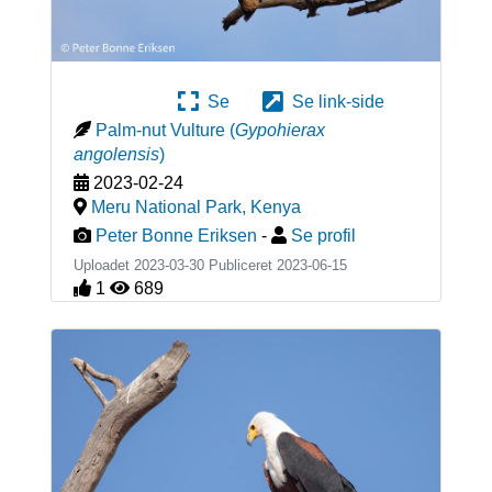
Se
Se link-side
Palm-nut Vulture
(
Gypohierax
angolensis
)
2023-02-24
Meru National Park
,
Kenya
Peter Bonne Eriksen
-
Se profil
Uploadet 2023-03-30 Publiceret
2023-06-15
1
689