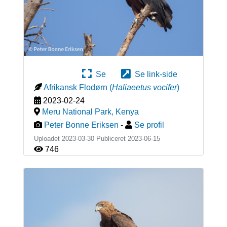
Se
Se link-side
Afrikansk Flodørn
(
Haliaeetus vocifer
)
2023-02-24
Meru National Park
,
Kenya
Peter Bonne Eriksen
-
Se profil
Uploadet 2023-03-30 Publiceret
2023-06-15
746