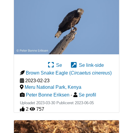
Se
Se link-side
Brown Snake Eagle
(
Circaetus cinereus
)
2023-02-23
Meru National Park
,
Kenya
Peter Bonne Eriksen
-
Se profil
Uploadet 2023-03-30 Publiceret
2023-06-05
2
757