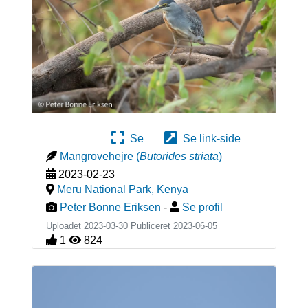
Se
Se link-side
Mangrovehejre
(
Butorides striata
)
2023-02-23
Meru National Park
,
Kenya
Peter Bonne Eriksen
-
Se profil
Uploadet 2023-03-30 Publiceret
2023-06-05
1
824