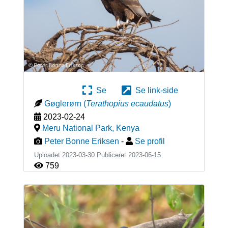
Se
Se link-side
Gøglerørn
(
Terathopius ecaudatus
)
2023-02-24
Meru National Park
,
Kenya
Peter Bonne Eriksen
-
Se profil
Uploadet 2023-03-30 Publiceret
2023-06-15
759