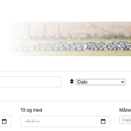
Til og med
Måne
Væl