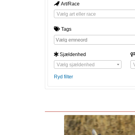
Art/Race
Vælg art eller race
Tags
Sjældenhed
Vælg sjældenhed
Ryd filter