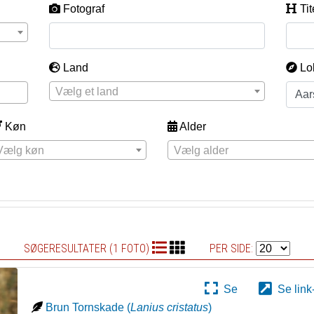
Fotograf
Tit
Land
Lo
Vælg et land
Køn
Alder
Vælg køn
Vælg alder
SØGERESULTATER (1 FOTO)
PER SIDE:
Se
Se link
Brun Tornskade
(
Lanius cristatus
)