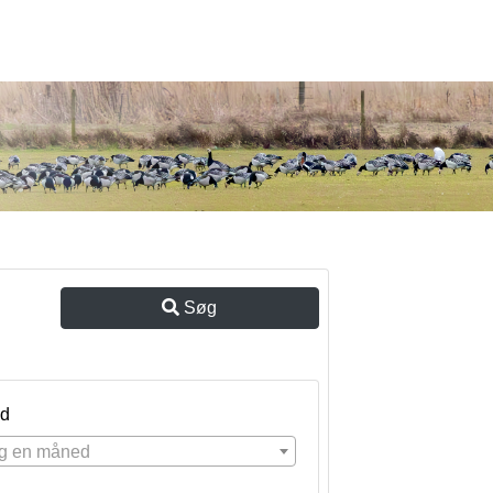
Søg
d
g en måned